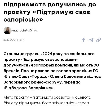
підприємств долучились до
проєкту «Підтримую своє
запорізьке»
Анастасія Чобліна
23.12.2024 | 16:17
Станом на грудень 2024 року до соціального
проєкту
«Підтримую своє запорізьке»
долучилися 74 запорізькі компанії, які мають 90
брендів. Про це розповіла голова правління ГО
«Бізнес-Союз «Порада» Олена Єрьоменко під час
Запорізького бізнес-форуму, передає
«
Відбудова. Запоріжжя
».
Мета проєкту – підтримати розвиток місцевого
бізнесу, підвищуючи його впізнаваність серед