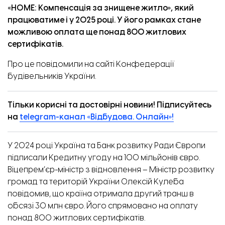
«HOME: Компенсація за знищене житло», який
працюватиме і у 2025 році. У його рамках стане
можливою оплата ще понад 800 житлових
сертифікатів.
Про це
повідомили
на сайті Конфедерації
будівельників України.
Тільки корисні та достовірні новини! Підписуйтесь
на
telegram-канал «Відбудова. Онлайн»!
У 2024 році Україна та Банк розвитку Ради Європи
підписали Кредитну угоду на 100 мільйонів євро.
Віцепрем’єр-міністр з відновлення – Міністр розвитку
громад та територій України Олексій Кулеба
повідомив, що країна отримала другий транш в
обсязі 30 млн євро. Його спрямовано на оплату
понад 800 житлових сертифікатів.