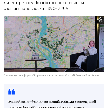
жителів регіону. На їхніх товарах ставиться
спеціальна позначка – SVOE.ZP.UA
Презентація платформи «Підтримую своє запорізьке». Фото: «Відбудова. Запоріжжя».
Мова йде не тільки про виробників, ми хочемо, щоб
на платформі була інформація про послуги,