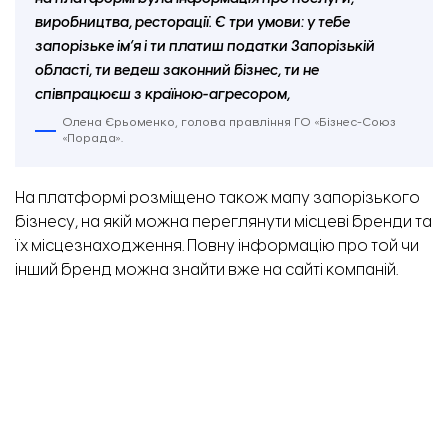
виробництва, ресторації. Є три умови: у тебе
запорізьке ім’я і ти платиш податки Запорізькій
області, ти ведеш законний бізнес, ти не
співпрацюєш з країною-агресором,
Олена Єрьоменко, голова правління ГО «Бізнес-Союз
«Порада».
На платформі розміщено також мапу запорізького
бізнесу, на якій можна переглянути місцеві бренди та
їх місцезнаходження. Повну інформацію про той чи
інший бренд можна знайти вже на сайті компаній.