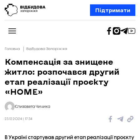
Підтримати
Головна
Відбудова Запоріжжя
Компенсація за знищене
житло: розпочався другий
Новини
Відбудова Запоріжжя
етап реалізації проєкту
Ексклюзив
Бізнес
«HOME»
Шлях додому
Відбудова. Життя
Колонки
Єлизавета Чичика
Про нас
Редакційна політика
23.12.2024 | 17:34
В Україні стартував другий етап реалізації проєкту