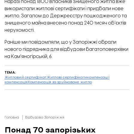
Наразі понад 1800 власників знищеного житла вже
використали житлові сертифікати і придбали нове
житло. Загалом до Держреєстру пошкодженого та
знищеного майна внесено понад 240 тисяч об’єктів
нерухомості.
Раніше ми повідомляли, що
у Запоріжжі обрали
нового підрядника для відбудови багатоповерхівки
на Кам’яногірській, 6
.
ТЕМА:
Житловий сертифікат
Житлові сертифікати
компенсації
компенсація
Компенсація за зруйноване житло
Головна
Відбудова Запоріжжя
Понад 70 запорізьких