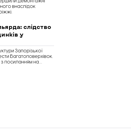
вершили демонтажні
еного внаслідок
ріжжі.
льярда: слідство
инків у
уктури Запорізької
шести багатоповерхівок.
 з посиланням на