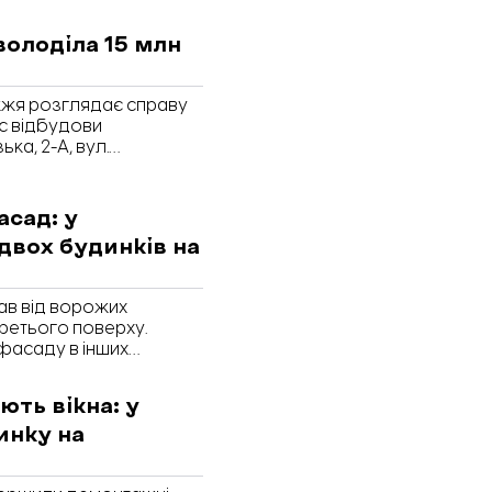
влення у Запорізькій
володіла 15 млн
жжя розглядає справу
с відбудови
ка, 2-А, вул.
лідство встановило, що
иконав. Сума незаконно
ро це йдеться в
асад: у
двох будинків на
дав від ворожих
третього поверху.
фасаду в інших
ють роботи в сусідній
жбі відновлення та
ть вікна: у
ті.
инку на