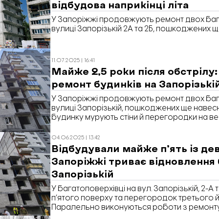
відбудова наприкінці літа
У Запоріжжі продовжують ремонт двох баг
вулиці Запорізькій 2А та 2Б, пошкоджених щ
11.07.2025 | 16:41
Майже 2,5 роки після обстрілу:
ремонт будинків на Запорізькі
У Запоріжжі продовжують ремонт двох баг
вулиці Запорізькій, пошкоджених ще навесн
будинку мурують стіни й перегородки на ве
проводять внутрішні роботи на нижніх, у др
оздоблення квартир в пошкодженому четвер
04.06.2025 | 13:42
Відбудували майже п’ять із дев
Запоріжжі триває відновлення 
Запорізькій
У багатоповерхівці на вул. Запорізькій, 2-А
п’ятого поверху та перегородок третього й
Паралельно виконуються роботи з ремонту 
під’їзду: будівельники завершують утепле