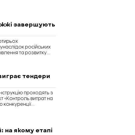
ріжжі завершують
отирьох
унаслідок російських
овлення та розвитку
 виграє тендери
онструкцію проходять з
кт «Контроль витрат на
тю конкуренції
реможців. «Відбудова.
 відновлення житла у
дять і хто займається
: на якому етапі