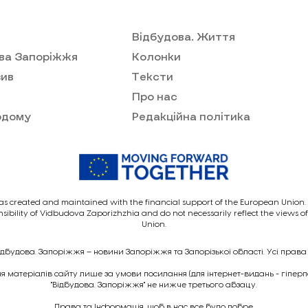
Відбудова. Життя
ва Запоріжжя
Колонки
ив
Тексти
Про нас
одому
Редакційна політика
as created and maintained with the financial support of the European Union. I
nsibility of Vidbudova Zaporizhzhia and do not necessarily reflect the views 
Union.
ідбудова. Запоріжжя – новини Запоріжжя та Запорізької області. Усі права
 матеріалів сайту лише за умови посилання (для інтернет-видань - гіпер
"Відбудова. Запоріжжя" не нижче третього абзацу.
Права та Інформація, щоб в нас все було добре.