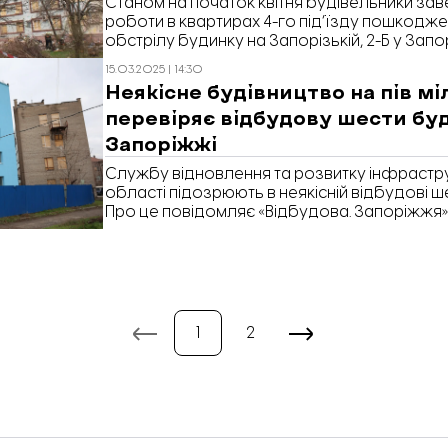
Станом на початок квітня будівельники за
роботи в квартирах 4-го під’їзду пошкодж
обстрілу будинку на Запорізькій, 2-Б у Запо
15.03.2025 | 14:30
Неякісне будівництво на пів мі
перевіряє відбудову шести буд
Запоріжжі
Службу відновлення та розвитку інфрастр
області підозрюють в неякісній відбудові 
Про це повідомляє «Відбудова. Запоріжжя»
справу в Єдиному реєстрі судових рішень.
1
2