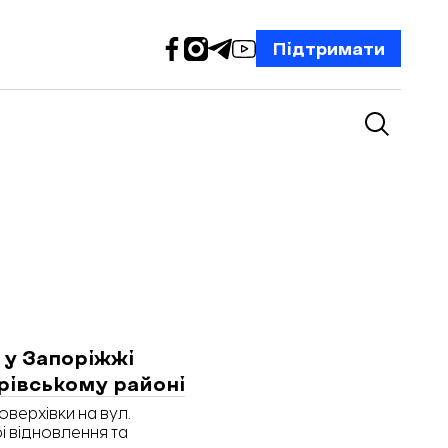
Підтримати
 у Запоріжжі
рівському районі
верхівки на вул.
бі відновлення та