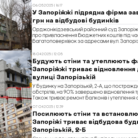
під’їзду. Про це повідомили в Службі відно
06.05.2025 | 16:17
області.
У Запоріжжі підрядна фірма за
грн на відбудові будинків
Орджонікідзевський районний суд Запорі
про привласнення бюджетних коштів під ча
багатоповерхівок за адресами вул. Запорізь
Запорізька, 2-Б та вул. Кам’яногірська, 6. С
підрядник отримав аванс, але роботи не в
18.04.2025 | 12:05
виплачених коштів становить 14,8 млн грн. П
Будують стіни та утеплюють ф
Єдиному реєстрі судових рішень.
Запоріжжі триває відновлення 
вулиці Запорізькій
У будинку на Запорізькій, 2-А, що постраж
обстрілів, на 90% завершено відновлення 
Також триває ремонт балконів і утеплення 
під’їздах. Паралельно будівельники викону
07.04.2025 | 12:39
багатоповерхівці. Про це повідомили в Слу
Посилюють стіни та встановлюю
розвитку інфраструктури Запорізької облас
Запоріжі триває відбудова буд
Запорізькій, 2-Б