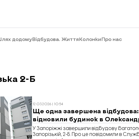
лях додому
Відбудова. Життя
Колонки
Про нас
зька 2-Б
12.03.2026 | 10:54
Ще одна завершена відбудова:
відновили будинок в Олександ
У Запоріжжі завершили відбудову багатопо
Запорізькій, 2-Б. Про це повідомили в Служ