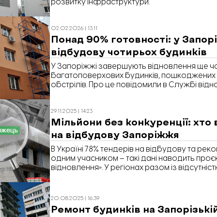
розвитку інфраструктури.
02.02.2026 | 13:11
Понад 90% готовності: у Запо
відбудову чотирьох будинків
У Запоріжжі завершують відновлення ще ч
багатоповерхових будинків, пошкоджених 
обстрілів. Про це повідомили в Службі відн
інфраструктури у Запорізькій області.
29.11.2025 | 14:23
Мільйони без конкуренції: хто
на відбудову Запоріжжя
В Україні 78% тендерів на відбудову та рек
одним учасником – такі дані наводить проє
відновлення». У регіонах разом із відсутніс
простежуються й стабільні лідери серед пе
Запоріжжя» проаналізувала 14 тендерів на
Запоріжжі та з’ясувала, як саме вони прохо
20.08.2025 | 16:39
роботами.
Ремонт будинків на Запорізькій