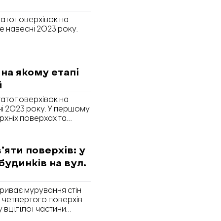
атоповерхівок на
е навесні 2023 року.
 на якому етапі
й
атоповерхівок на
і 2023 року. У першому
рхніх поверхах та
угому - триває
тому підʼїзді.
’яти поверхів: у
будинків на вул.
 триває мурування стін
 четвертого поверхів.
вцілілої частини
ння фасадів другого