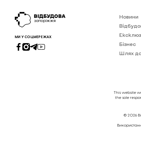
Новини
Відбудо
Ексклюз
МИ У СОЦМЕРЕЖАХ
Бізнес
Шлях д
This website w
the sole respo
© 2026
В
Викориcтання