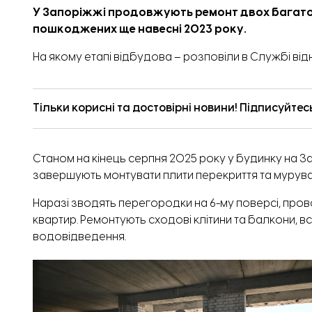
У Запоріжжі продовжують ремонт двох багатопо
пошкоджених ще навесні 2023 року.
На якому етапі відбудова –
розповіли
в Службі від
Тільки корисні та достовірні новини! Підписуйтес
Станом на кінець серпня 2025 року у
будинку на Зап
завершують монтувати плити перекриття та муруван
Наразі зводять перегородки на 6-му поверсі, прово
квартир. Ремонтують сходові клітини та балкони, 
водовідведення.