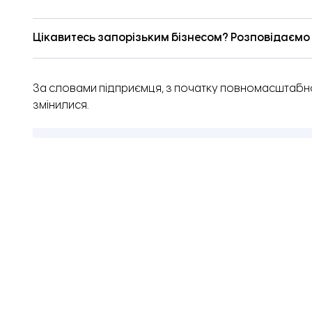
Цікавитесь запорізьким бізнесом? Розповідаємо п
За словами підприємця, з початку повномасштабн
змінилися.
Сказати, що роботи стало більше чи менше –
додалося більше горя та біди. Тобто в ем
Олександр Кучков, власник компанії «Чорна роза».