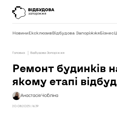
Новини
Ексклюзив
Відбудова Запоріжжя
Бізнес
Ш
Головна
Відбудова Запоріжжя
Ремонт будинків на
якому етапі відбуд
Анастасія Чобліна
20.08.2025 | 16:39