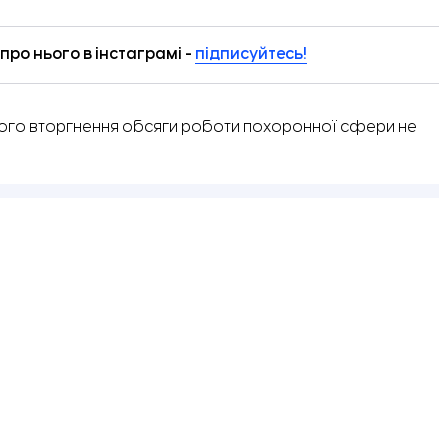
ро нього в інстаграмі -
підписуйтесь!
ого вторгнення обсяги роботи похоронної сфери не
 ні, все залишається на рівні, як до війни. Але
оційному плані стало важче,