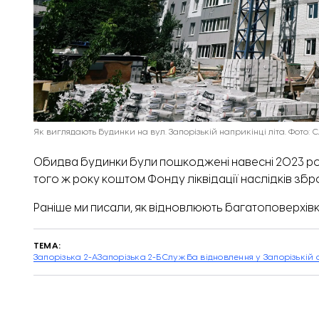
Як виглядають будинки на вул. Запорізькій наприкінці літа. Фото: 
Обидва будинки були пошкоджені навесні 2023 рок
того ж року коштом Фонду ліквідації наслідків збро
Раніше ми писали, як відновлюють багатоповерхів
ТЕМА:
Запорізька 2-А
Запорізька 2-Б
Служба відновлення у Запорізькій 