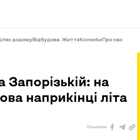
лях додому
Відбудова. Життя
Колонки
Про нас
 Запорізькій: на
ова наприкінці літа
Поширити: