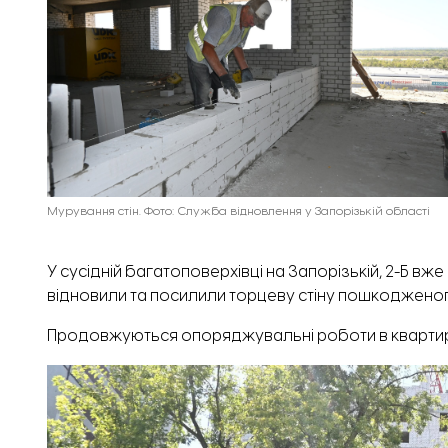
Мурування стін. Фото: Служба відновлення у Запорізькій області
У сусідній багатоповерхівці на Запорізькій, 2-Б в
відновили та посилили торцеву стіну пошкодженого
Продовжуються опоряджувальні роботи в квартирах,