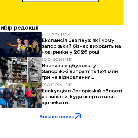
Вибір редакції
21.04.2026 | 12:36
Експансія без пауз: як і чому
запорізький бізнес виходить на
нові ринки у 2026 році
20.04.2026 | 14:17
Весняна відбудова: у
Запоріжжі витратять 124 млн
грн на відновлення
багатоповерхівок після
01.04.2026 | 15:47
обстрілів
Евакуація в Запорізькій області:
як виїхати, куди звертатися і
що чекати
Більше новин