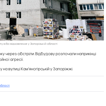
Служба відновлення у Запорізькій області
у через обстріли. Відбудову розпочали наприкінці
йної агресії.
ку
на вулиці Кам’яногірській
у Запоріжжі.
області