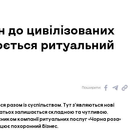
н до цивілізованих
юється ритуальний
і
Поширити:
ся разом із суспільством. Тут з’являються нові
Електротехнічні роботи. Фото: Служба відновлення у Запорізькій об
багатьох залишається складною та чутливою.
сником компанії ритуальних послуг «Чорна роза»
цює похоронний бізнес.