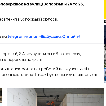
верхівок на вулиці Запорізькій 2А та 2Б,
новлення в Запорізькій області.
ь на
telegram-канал «Відбудова. Онлайн»!
орізькій, 2-А змурували стіни 9-го поверху,
ня парапетів покрівлі.
дять електротехнічні роботи й тинькування стін
встановлюють вікна. Також будівельники влаштовують