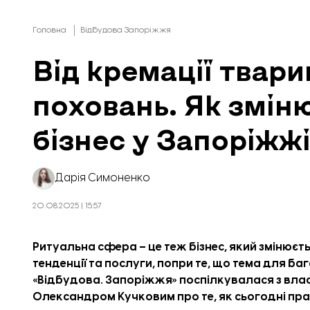
Головна
Відбудова Запоріжжя
Від кремації твари
поховань. Як змін
бізнес у Запоріжж
Дарія Симоненко
20.08.2025 | 15:57
Мурування стін. Фото: Служба відновлення у Запорізькій області
Ритуальна сфера – це теж бізнес, який змінюєть
тенденції та послуги, попри те, що тема для 
«
Відбудова. Запоріжжя
» поспілкувалася з вла
Олександром Кучковим про те, як сьогодні пра