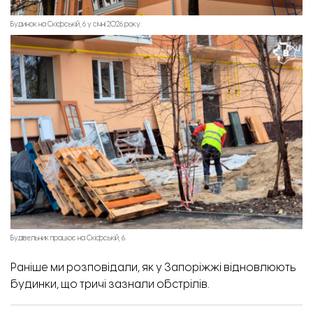
Будинок на Скіфській, 6 у січні 2026 року.
Будівельник працює на Скіфській, 6.
Раніше ми розповідали, як у Запоріжжі відновлюють
будинки, що
тричі зазнали обстрілів
.