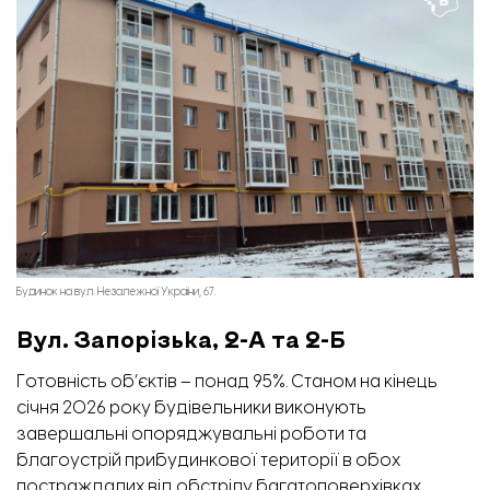
Будинок на вул. Незалежної України, 67.
Вул. Запорізька, 2-А та 2-Б
Готовність об’єктів – понад 95%. Станом на кінець
січня 2026 року будівельники виконують
завершальні опоряджувальні роботи та
благоустрій прибудинкової території в обох
постраждалих від обстрілу багатоповерхівках.