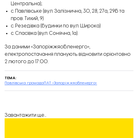
Центральна);
с. Павлівське (вул. Залізнична, 30, 28, 27а, 29б та
пров. Тихий, 9)
с. Резедівка (будинки по вул. Широка)
с. Спасівка (вул. Сонячна, 1а).
За
даними
«Запоріжжяобленерго»,
електропостачання планують відновити орієнтовно
2 лютого до 17:00.
ТЕМА:
Павлівська громада
ПАТ «Запоріжжяобленерго»
Як виглядає будинок на вул. Запорізька, 2-А.
Завантажити ще...