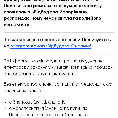
Павлівської громади знеструмлено частину
споживачів. «
Відбудова. Запоріжжя
»
розповідає, чому немає світла та коли його
відновлять.
Тільки корисні та достовірні новини! Підписуйтесь
на
telegram-канал «Відбудова. Онлайн»!
Будинок на вул. Незалежної України, 67.
За інформацією сільради, через пошкодження
електрообладнання у низці сіл Павлівської громади
застосували аварійні відключення.
Без електропостачання залишилися мешканці таких
населених пунктів:
с. Значкове (вул. Шкільна, 1а);
с. Нововасилівка (будинки по вулицях
Першотравнева, Польова, Степова та