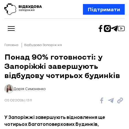
Підтримати
Головна
Відбудова Запоріжжя
Понад 90% готовності: у
Запоріжжі завершують
Новини
Відбудова Запоріжжя
відбудову чотирьох будинків
Ексклюзив
Бізнес
Шлях додому
Дарія Симоненко
Відбудова. Життя
Колонки
02.02.2026 | 13:11
Про нас
Редакційна політика
У Запоріжжі завершують відновлення ще
чотирьох багатоповерхових будинків,