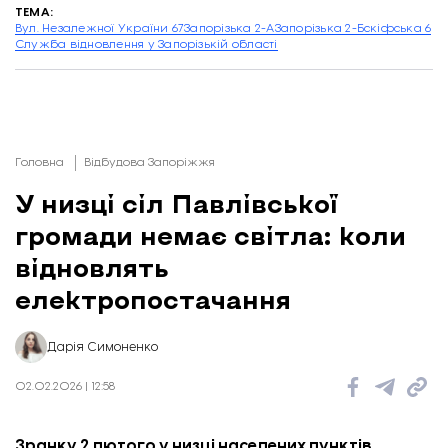
ТЕМА:
Вул. Незалежної України 67
Запорізька 2-А
Запорізька 2-Б
скіфська 6
Служба відновлення у Запорізькій області
Головна
Відбудова Запоріжжя
У низці сіл Павлівської
громади немає світла: коли
відновлять
електропостачання
Дарія Симоненко
02.02.2026 | 12:58
Зранку 2 лютого у низці населених пунктів