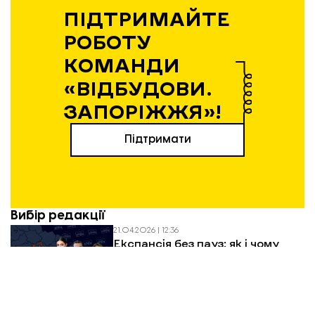
ПІДТРИМАЙТЕ
РОБОТУ
КОМАНДИ
«ВІДБУДОВИ.
ЗАПОРІЖЖЯ»!
Підтримати
Вибір редакції
21.04.2026 | 12:36
Експансія без пауз: як і чому
запорізький бізнес виходить на
нові ринки у 2026 році
Будинок на Скіфській, 6 у січні 2026 року.
20.04.2026 | 14:17
Весняна відбудова: у Запоріжжі
витратять 124 млн грн на