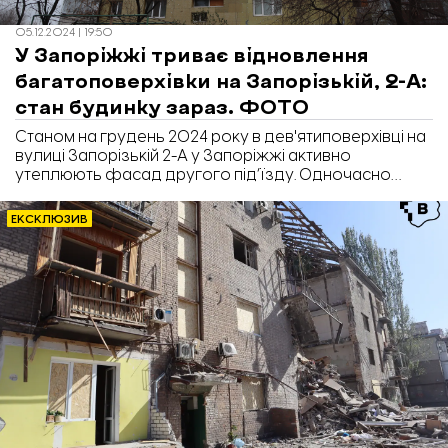
05.12.2024 | 19:50
У Запоріжжі триває відновлення
багатоповерхівки на Запорізькій, 2-А:
стан будинку зараз. ФОТО
Станом на грудень 2024 року в дев'ятиповерхівці на
вулиці Запорізькій 2-А у Запоріжжі активно
утеплюють фасад другого під’їзду. Одночасно
проводяться підготовчі роботи для відбудови
першого під’їзду, який було зруйновано. Про це
ЕКСКЛЮЗИВ
повідомляє кореспондент «Відбудови. Запоріжжя».