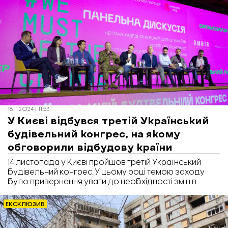
18.11.2024 | 11:53
У Києві відбувся третій Український
будівельний конгрес, на якому
обговорили відбудову країни
14 листопада у Києві пройшов третій Український
будівельний конгрес. У цьому році темою заходу
було привернення уваги до необхідності змін в
індустрії та підходах до сучасного будівництва. Про
це повідомили організатори УБК, інформаційним
ЕКСКЛЮЗИВ
партнером якого є «Відбудова. Запоріжжя».