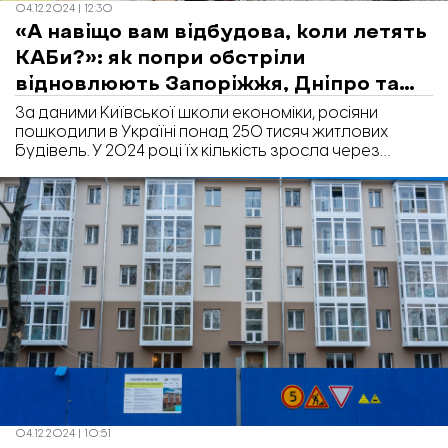
04.12.2024 | 12:30
«А навіщо вам відбудова, коли летять
КАБи?»: як попри обстріли
відновлюють Запоріжжя, Дніпро та
Миколаїв
За даними Київської школи економіки, росіяни
пошкодили в Україні понад 250 тисяч житлових
будівель. У 2024 році їх кількість зросла через
регулярні атаки ракетами, дронами та КАБами. У
містах тривають першочергові ремонти: закривають
вибиті вікна листами OSB, ремонтують дахи у
пошкоджених будинках. Натомість повністю
зруйновані будинки зводять наново. Чому важливо
відновлювати зруйноване зараз та які труднощі під
час відбудови долають у Запоріжжі, Дніпрі та
Миколаєві - дізнавалась «Відбудова. Запоріжжя».
04.12.2024 | 10:51