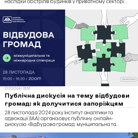
наслідки обстрілів будинків у приватному секторі.
Наразі у них ремонтують покрівлі, після чого
кластимуть шифер.
21.11.2024 | 15:51
Публічна дискусія на тему відбудови
громад: як долучитися запоріжцям
28 листопада 2024 року Інститут аналітики та
адвокації (ІАА) організовує публічну онлайн-
дискусію «Відбудова громад: муніципальна та
міжнародна співпраця». Долучитися можуть усі
бажаючі, у тому числі мешканці Запоріжжя та