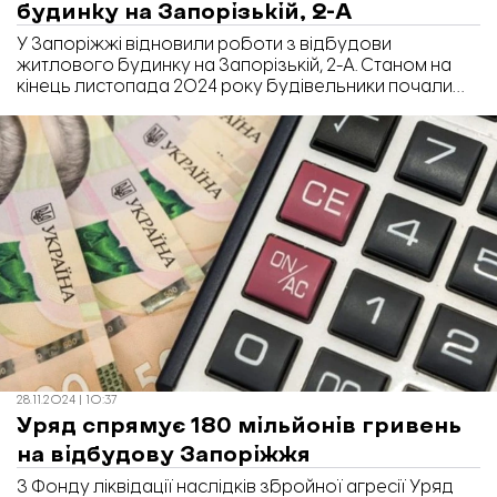
будинку на Запорізькій, 2-А
У Запоріжжі відновили роботи з відбудови
житлового будинку на Запорізькій, 2-А. Станом на
кінець листопада 2024 року будівельники почали
утеплювати фасади та горищне перекриття другого
під’їзду.
28.11.2024 | 10:37
Уряд спрямує 180 мільйонів гривень
на відбудову Запоріжжя
З Фонду ліквідації наслідків збройної агресії Уряд