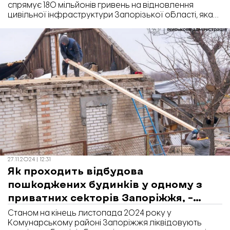
спрямує 180 мільйонів гривень на відновлення
цивільної інфраструктури Запорізької області, яка
зазнала пошкоджень внаслідок війни.
27.11.2024 | 12:31
Як проходить відбудова
пошкоджених будинків у одному з
приватних секторів Запоріжжя, –
ФОТО
Станом на кінець листопада 2024 року у
Комунарському районі Запоріжжя ліквідовують