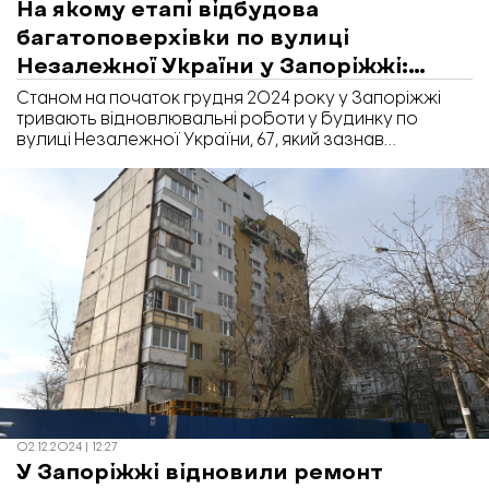
На якому етапі відбудова
багатоповерхівки по вулиці
Незалежної України у Запоріжжі:
ФОТО
Станом на початок грудня 2024 року у Запоріжжі
тривають відновлювальні роботи у будинку по
вулиці Незалежної України, 67, який зазнав
пошкоджень внаслідок ворожого удару. Наразі вже
відновили три під’їзди, які були повністю зруйновані.
02.12.2024 | 12:27
У Запоріжжі відновили ремонт