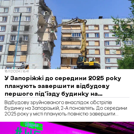
області.
18.11.2024 | 16:41
У Запоріжжі до середини 2025 року
планують завершити відбудову
першого під’їзду будинку на
Запорізькій, 2-А
Відбудову зруйнованого внаслідок обстрілів
будинку на Запорізькій, 2-А поновлять. До середини
2025 року у місті планують повністю завершити
відбудову 1-го підʼїзду. А до кінця 2024 року
планують завершити ремонт покрівлі у другому
під'їзді.