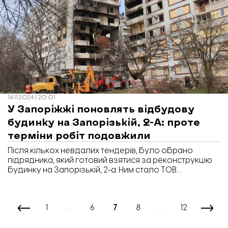
14.11.2024 | 20:01
У Запоріжжі поновлять відбудову
будинку на Запорізькій, 2-А: проте
терміни робіт подовжили
Після кількох невдалих тендерів, було обрано
підрядника, який готовий взятися за реконструкцію
будинку на Запорізькій, 2-а. Ним стало ТОВ
«Укрбудпроектсіті» — компанія, яка вже працює над
відновленням інших об'єктів у Запоріжжі. Про це
повідомляє «Відбудова. Запоріжжя»
1
…
6
7
8
…
12
із посиланням на дані в системі закупівель Prozorro.