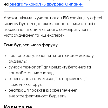
на
telegram-канал «Відбудова. Онлайн»!
У заході візьмуть участь понад 150 фахівців у сфері
захисту будівель, а також представники органів
державної влади, місцевого самоврядування,
містобудування та інші експерти.
Теми будівельного форуму:
правове регулювання питань систем захисту
будівель;
сучасні технології для ремонту бетонних та
залізобетонних споруд;
рішення для герметизації та гідроізоляції
підземних споруд;
реалізація проєктів із забезпечення
енергоефективності будівель.
Коли та де