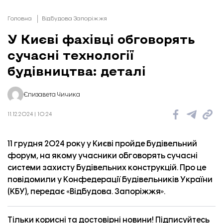
Головна
Відбудова Запоріжжя
У Києві фахівці обговорять
сучасні технології
будівництва: деталі
Єлизавета Чичика
11.12.2024 | 10:24
11 грудня 2024 року у Києві пройде будівельний
форум, на якому учасники обговорять сучасні
системи захисту будівельних конструкцій. Про це
повідомили у Конфедерації будівельників України
(КБУ), передає «
Відбудова. Запоріжжя
».
Тільки корисні та достовірні новини! Підписуйтесь