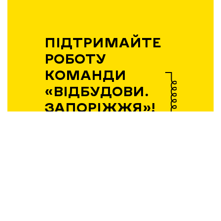
ПІДТРИМАЙТЕ
РОБОТУ
КОМАНДИ
«ВІДБУДОВИ.
ЗАПОРІЖЖЯ»!
Підтримати
Вибір редакції
21.04.2026 | 12:36
Експансія без пауз: як і чому
запорізький бізнес виходить на
нові ринки у 2026 році