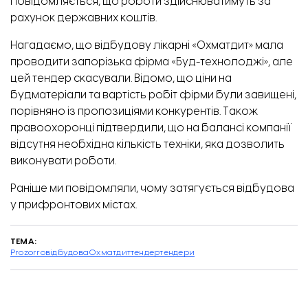
Повідомляється, що роботи здійснюватимуть за
рахунок державних коштів.
Нагадаємо, що
відбудову лікарні «Охматдит» мала
проводити запорізька фірма «Буд-технолоджі», але
цей тендер скасували
. Відомо, що ціни на
будматеріали та вартість робіт фірми були завищені,
порівняно із пропозиціями конкурентів. Також
правоохоронці підтвердили, що на балансі компанії
відсутня необхідна кількість техніки, яка дозволить
виконувати роботи.
Раніше ми повідомляли,
чому затягується відбудова
у прифронтових містах
.
ТЕМА:
Prozorro
відбудова
Охматдит
тендер
тендери