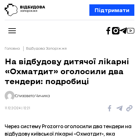
Підтримати
Головна
Відбудова Запоріжжя
На відбудову дитячої лікарні
«Охматдит» оголосили два
Новини
Відбудова Запоріжжя
тендери: подробиці
Ексклюзив
Бізнес
Шлях додому
Єлизавета Чичика
Відбудова. Життя
Колонки
11.12.2024 | 12:21
Про нас
Редакційна політика
Через систему Prozorro оголосили два тендери на
відбудову київської лікарні «Охматдит», яка