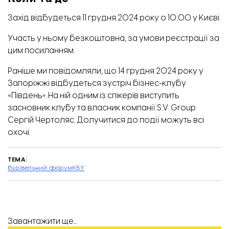
Захід відбудеться 11 грудня 2024 року о 10:00 у Києві.
Участь у ньому безкоштовна, за умови реєстрації за
цим
посиланням
.
Раніше ми повідомляли, що
14 грудня 2024 року у
Запоріжжі відбудеться зустріч бізнес-клубу
«Південь»
. На ній одним із спікерів виступить
засновник клубу та власник компанії S.V. Group
Сергій Чертоляс. Долучитися до події можуть всі
охочі.
ТЕМА:
будівельний форум
КБУ
Завантажити ще...