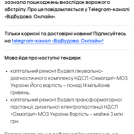
зазнала пошкоджень внаслідок ворожого
обстрілу. Про це повідомляється у
Telegram-каналі
«Відбудова. Онлайн».
Тільки корисні та достовірні новини! Підписуйтесь
на
telegram-канал «Відбудова. Онлайн»!
Мова йде про наступні тендери:
капітальний ремонт будівлі
лікувально-
діагностичного комплексу
НДСЛ «Охматдит» МОЗ
України. Його вартість – понад 14 мільйонів
гривень;
капітальний ремонт будівлі
трансформаторної
підстанції
, дизельної електропідстанції НДСЛ
«Охматдит» МОЗ України. Вартість – майже 3 млн
грн.