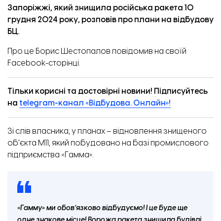
Запоріжжі, який знищила російська ракета 10
грудня 2024 року, розповів про плани на відбудову
БЦ.
Про це Борис Шестопалов
повідомив
на своїй
Facebook-сторінці.
Тільки корисні та достовірні новини! Підписуйтесь
на
telegram-канал «Відбудова. Онлайн»!
Зі слів власника, у планах – відновлення знищеного
об’єкта М11, який побудовано на базі промислового
підприємства «Гамма».
«Гамму» ми обовʼязково відбудуємо! І це буде ще
одне знакове місце! Ворожа ракета знищила будівлі,