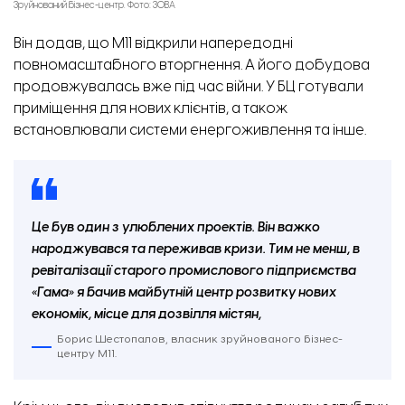
Зруйнований бізнес-центр. Фото: ЗОВА
Він додав, що М11 відкрили напередодні
повномасштабного вторгнення. А його добудова
продовжувалась вже під час війни. У БЦ готували
приміщення для нових клієнтів, а також
встановлювали системи енергоживлення та інше.
Це був один з улюблених проектів. Він важко
народжувався та переживав кризи. Тим не менш, в
ревіталізації старого промислового підприємства
«Гама» я бачив майбутній центр розвитку нових
економік, місце для дозвілля містян,
Борис Шестопалов, власник зруйнованого бізнес-
центру М11.