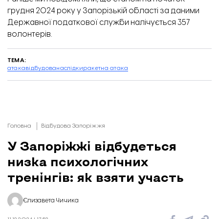
грудня 2024 року
у Запорізькій області за даними
Державної податкової служби налічується 357
волонтерів
.
ТЕМА:
атака
відбудова
наслідки
ракетна атака
Головна
Відбудова Запоріжжя
У Запоріжжі відбудеться
низка психологічних
тренінгів: як взяти участь
Єлизавета Чичика