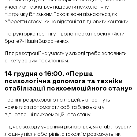
учасники навчаться надавати психологічну
підтримку близьким. Також вони дізнаються, як
зберегти стосунки на відстані та відновити контакти.
Інструкторка тренінгу – волонтерка проекту «Як ти,
брате?» Надія Захарченко.
Для реєстрації на участь у заході треба заповнити
Зруйнований бізнес-центр. Фото: ЗОВА
анкету за цим
посиланням
.
14 грудня о 16:00. «Перша
психологічна допомога та техніки
стабілізації психоемоційного стану»
Тренінг розраховано на людей, які прагнуть
навчитися допомагати собі та близьким у
відновленні психоемоційного стану.
Під час заходу учасники дізнаються, як стабілізувати
людину після обстрілів, а також їм розкажуть, як