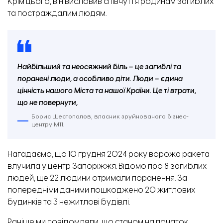
Крім цього, він висловив співчуття родинам загиблих
та постраждалим людям.
Найбільший та неосяжний біль – це загиблі та
поранені люди, а особливо діти. Люди – єдина
цінність нашого Міста та нашої Країни. Це ті втрати,
що не повернути,
Борис Шестопалов, власник зруйнованого бізнес-
центру М11.
Нагадаємо, що 1
0 грудня 2024 року ворожа ракета
влучила у центр Запоріжжя
. Відомо про 8 загиблих
людей, ще 22 людини отримали поранення. За
попередніми даними пошкоджено 20 житлових
будинків та 3 нежитлові будівлі.
Раніше ми повідомляли, що станом на початок