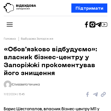
Підтримати
Головна
Відбудова Запоріжжя
«Обов’язково відбудуємо»:
власник бізнес-центру у
Новини
Відбудова Запоріжжя
Запоріжжі прокоментував
Ексклюзив
Бізнес
його знищення
Шлях додому
Відбудова. Життя
Колонки
Єлизавета Чичика
Про нас
Редакційна політика
11.12.2024 | 15:45
Борис Шестопалов, власник бізнес-центру М11 у