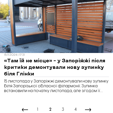
пошкоджених будинках. Натомість повністю
зруйновані будинки зводять наново. Чому важливо
відновлювати зруйноване зараз та які труднощі під
час відбудови долають у Запоріжжі, Дніпрі та
Миколаєві - дізнавалась «Відбудова. Запоріжжя».
15.11.2024 | 17:31
«Там їй не місце» – у Запоріжжі після
критики демонтували нову зупинку
біля Глінки
15 листопада у Запоріжжі демонтували нову зупинку
біля Запорізької обласної філармонії. Зупинка
встановили на початку листопада, але згодом її
появу розкритикувала частина містянь, зокрема
запорізький краєзнавець Роман Акбаш. Головна
претензія - зупинку зіпсувала вигляд площі перед
1
2
3
4
філармонією.