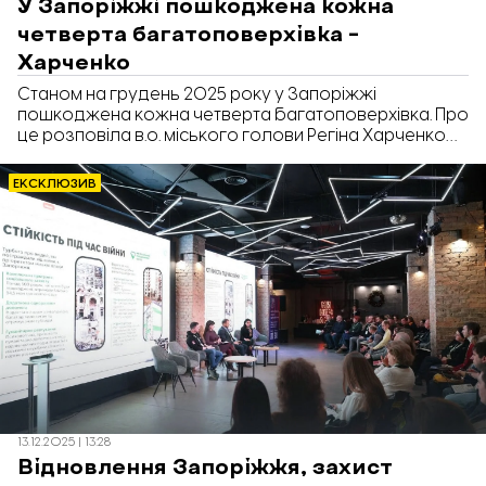
У Запоріжжі пошкоджена кожна
четверта багатоповерхівка –
Харченко
Станом на грудень 2025 року у Запоріжжі
пошкоджена кожна четверта багатоповерхівка. Про
це розповіла в.о. міського голови Регіна Харченко
на міжрегіональній конференції щодо раннього
відновлення громад, повідомляє «Відбудова.
ЕКСКЛЮЗИВ
Запоріжжя».
13.12.2025 | 13:28
Відновлення Запоріжжя, захист