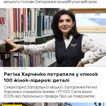
міського голови Запоріжжя на майбутніх виборах.
Про це вона повідомила під час пресконференції
«365 днів роботи», передає «Відбудова. Запоріжжя».
26.03.2025 | 15:34
Регіна Харченко потрапила у список
100 жінок-лідерок: деталі
Секретарка Запорізької міської Запоріжжя Регіна
Харченко отримала премію «УП 100. Сила жінок
2025» від Української правди. Про це повідомляє
«Відбудова. Запоріжжя» з посиланням на результати
премії.