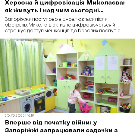
Херсона й цифровізація Миколаєва:
як живуть і над чим сьогодні
працюють прифронтові міста
Запоріжжя поступово відновлюється після
обстрілів, Миколаїв активно цифровізується й
спрощує доступ мешканців до базових послуг, а
Херсон створює власну систему захисту від дронів.
Про те, як живуть і над чим сьогодні працюють
прифронтові міста, говорили на міжрегіональній
конференції «Практики раннього відновлення
територіальних громад південного сходу України»,
на якій побувала кореспондентка «Відбудови.
Запоріжжя».
20.10.2025 | 16:19
Вперше від початку війни: у
Запоріжжі запрацювали садочки з