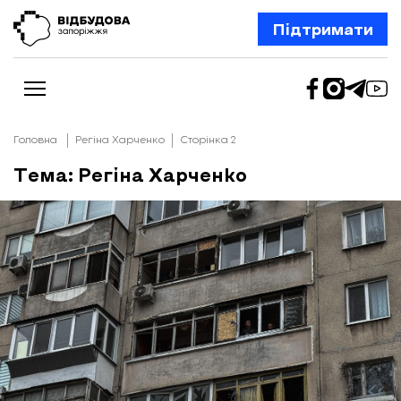
Підтримати
Головна
Регіна Харченко
Сторінка 2
Тема: Регіна Харченко
Новини
Відбудова Запоріжжя
Ексклюзив
Бізнес
Шлях додому
Відбудова. Життя
Колонки
Про нас
Редакційна політика