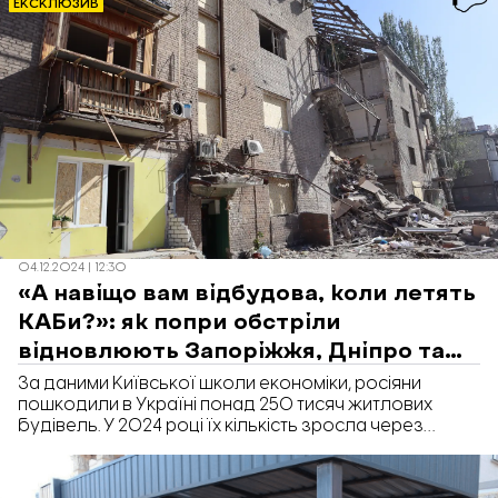
ЕКСКЛЮЗИВ
04.12.2024 | 12:30
«А навіщо вам відбудова, коли летять
КАБи?»: як попри обстріли
відновлюють Запоріжжя, Дніпро та
Миколаїв
За даними Київської школи економіки, росіяни
пошкодили в Україні понад 250 тисяч житлових
будівель. У 2024 році їх кількість зросла через
регулярні атаки ракетами, дронами та КАБами. У
містах тривають першочергові ремонти: закривають
вибиті вікна листами OSB, ремонтують дахи у