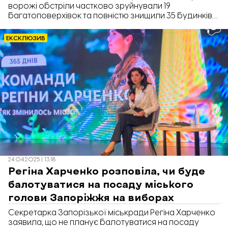
ворожі обстріли частково зруйнували 19
багатоповерхівок та повністю знищили 35 будинків
приватного сектору. Рішення про відбудову або
отримання компенсацій на придбання нового житла
ЕКСКЛЮЗИВ
ухвалюють самі мешканці. Про це під час
пресконференції «365 днів роботи» розповіла
секретарка Запорізької міськради Регіна Харченко,
передає «Відбудова. Запоріжжя».
24.04.2025 | 13:18
Регіна Харченко розповіла, чи буде
балотуватися на посаду міського
голови Запоріжжя на виборах
Секретарка Запорізької міськради Регіна Харченко
заявила, що не планує балотуватися на посаду