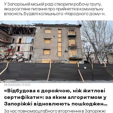
У Запорізькій міській раді створили робочу групу,
яка розгляне питання про прийняття в комунальну
власність будівлі колишнього «Народного дому» на
вул. Поштовій, 71. Про це йдеться у рішенні
виконавчого комітету.
24.04.2025 | 17:00
«Відбудова є дорожчою, ніж житлові
сертифікати»: за яким алгоритмом у
Запоріжжі відновлюють пошкоджене
житло
За час повномасштабного вторгнення в Запоріжжі