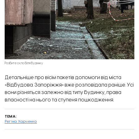
Розбите скло біля будинку
Детальніше про
вісім пакетів допомоги від міста
«
Відбудова. Запоріжжя
» вже розповідала раніше. Усі
вони різняться залежно від типу будинку, права
власності на нього та ступеня пошкодження.
ТЕМА:
Регіна Харченко