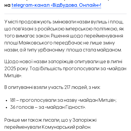
на
telegram-канал «Відбудова. Онлайн»!
У місті продовжують змінювати назви вулиць і площ,
що пов’язані з російською імперською політикою, як
того вимагає закон. Рішення щодо перейменування
площі Маяковського передбачає не лише зміну
назви, а й типу урбаноніму: площа стала майданом.
Щодо нової назви запоріжців
опитували
ще в липні
2025 року. Тоді більшість проголосували за «майдан
Митців».
В опитуванні взяли участь 217 людей, з них:
181 – проголосували за назву «майдан Митців»;
36 голосів – за «майдан Гідності».
Вибиті після обстрілів вікна в одній із багатоповерхівок
Раніше ми також писали, що у Запоріжжі
перейменували
Комунарський район
.