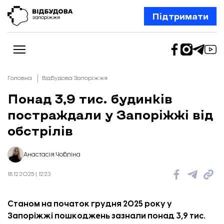
Підтримати
Головна
Відбудова Запоріжжя
Понад 3,9 тис. будинків
постраждали у Запоріжжі від
Новини
Відбудова Запоріжжя
обстрілів
Ексклюзив
Бізнес
Шлях додому
Анастасія Чобліна
Відбудова. Життя
Колонки
18.12.2025 | 12:23
Про нас
Редакційна політика
Станом на початок грудня 2025 року у
Запоріжжі пошкоджень зазнали понад 3,9 тис.