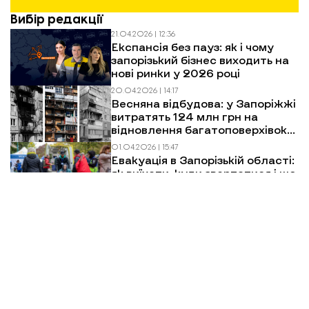
Вибір редакції
21.04.2026 | 12:36
Експансія без пауз: як і чому
запорізький бізнес виходить на
нові ринки у 2026 році
20.04.2026 | 14:17
Весняна відбудова: у Запоріжжі
витратять 124 млн грн на
Будинок, в який влучив БпЛА
відновлення багатоповерхівок
після обстрілів
01.04.2026 | 15:47
Евакуація в Запорізькій області:
як виїхати, куди звертатися і що
чекати
Більше новин