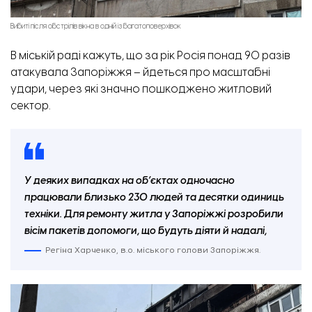
Вибиті після обстрілів вікна в одній із багатоповерхівок
В міській раді кажуть, що
за рік Росія понад 90 разів
атакувала Запоріжжя – йдеться про масштабні
удари, через які значно пошкоджено житловий
сектор.
У деяких випадках на об’єктах одночасно
працювали близько 230 людей та десятки одиниць
техніки. Для ремонту житла у Запоріжжі розробили
вісім пакетів допомоги, що будуть діяти й надалі,
Регіна Харченко, в.о. міського голови Запоріжжя.