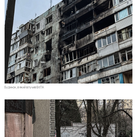
Будинок, в який влучив БпЛА