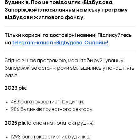
будинків. Про це повідомляє «
Відбудова.
Запоріжжя
» із посиланням на міську
програму
відбудови житлового фонду.
Тільки корисні та достовірні новини! Підписуйтесь
на
telegram-канал «Відбудова. Онлайн»!
Згідно з цією програмою, масштаби руйнувань у
Запоріжжі за останні роки збільшились у понад пʼять
разів.
2023 рік:
463 багатоквартирні будинки;
286 будинків приватного сектору.
2025 рік
(станом на початок грудня):
1298 багатоквартирних будинків;