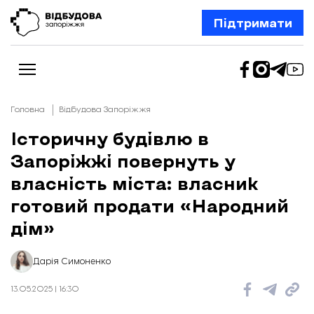
Підтримати
Головна
Відбудова Запоріжжя
Історичну будівлю в
Запоріжжі повернуть у
Новини
Відбудова Запоріжжя
власність міста: власник
Ексклюзив
Бізнес
готовий продати «Народний
Шлях додому
дім»
Відбудова. Життя
Колонки
Про нас
Редакційна політика
Дарія Симоненко
13.05.2025 | 16:30