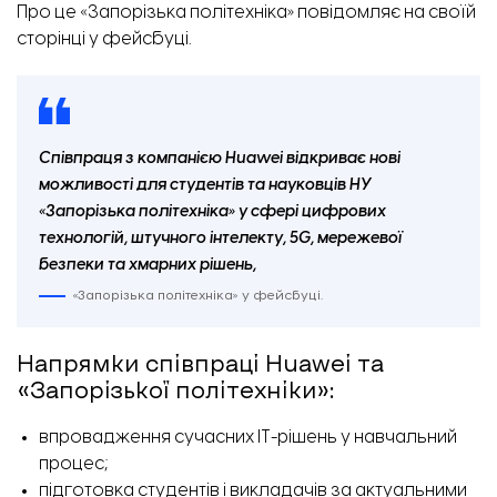
Про це «Запорізька політехніка»
повідомляє
на своїй
сторінці у фейсбуці.
Співпраця з компанією Huawei відкриває нові
можливості для студентів та науковців НУ
«Запорізька політехніка» у сфері цифрових
технологій, штучного інтелекту, 5G, мережевої
Як зараз виглядає Народний дім.
безпеки та хмарних рішень,
«Запорізька політехніка» у фейсбуці.
Напрямки співпраці Huawei та
«Запорізької політехніки»:
впровадження сучасних ІТ-рішень у навчальний
процес;
підготовка студентів і викладачів за актуальними