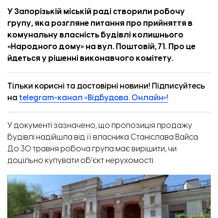
У Запорізькій міській раді створили робочу
групу, яка розгляне питання про прийняття в
комунальну власність будівлі колишнього
«Народного дому» на вул. Поштовій, 71. Про це
йдеться
у рішенні виконавчого комітету.
Тільки корисні та достовірні новини! Підписуйтесь
на
telegram-канал «Відбудова. Онлайн»!
У документі зазначено, що пропозиція продажу
будівлі надійшла від її власника Станіслава Вайса.
До 30 травня робоча група має вирішити, чи
доцільно купувати об’єкт нерухомості.