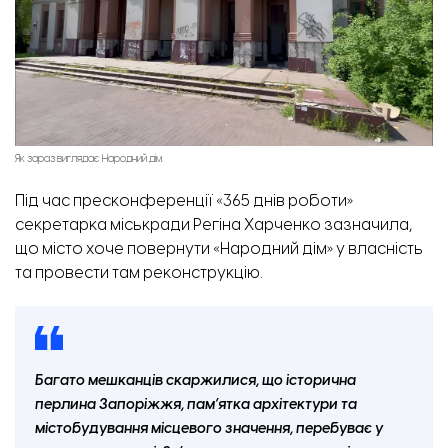
Як зараз виглядає Народний дім.
Під час пресконференції «365 днів роботи»
секретарка міськради Регіна Харченко зазначила,
що місто хоче повернути «Народний дім» у власність
та провести там реконструкцію.
Багато мешканців скаржилися, що історична
перлина Запоріжжя, пам’ятка архітектури та
містобудування місцевого значення, перебуває у