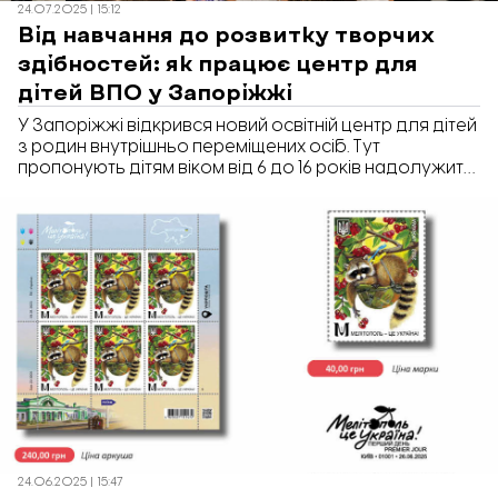
24.07.2025 | 15:12
Від навчання до розвитку творчих
здібностей: як працює центр для
дітей ВПО у Запоріжжі
У Запоріжжі відкрився новий освітній центр для дітей
з родин внутрішньо переміщених осіб. Тут
пропонують дітям віком від 6 до 16 років надолужити
шкільну програму, зняти психологічну напругу та
долучитися до цікавих майстер-класів, творчих та
розважальних заходів. Заняття проводяться
безоплатно, що є важливим для родин, які не
можуть дозволити собі платні школи та дитячі садки.
Як працює центр і які послуги в ньому можна
отримати - читайте у репортажі «Відбудови.
Запоріжжя».
24.06.2025 | 15:47