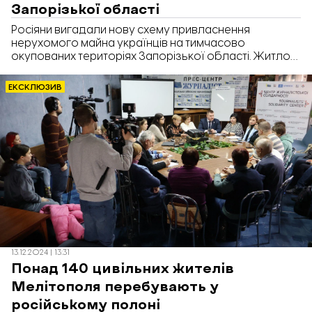
Запорізької області
Росіяни вигадали нову схему привласнення
нерухомого майна українців на тимчасово
окупованих територіях Запорізької області. Житло
відбирають нібито через борги за комунальні
послуги.
ЕКСКЛЮЗИВ
13.12.2024 | 13:31
Понад 140 цивільних жителів
Мелітополя перебувають у
російському полоні