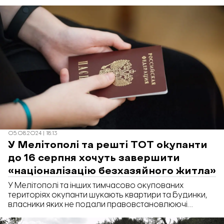
форматі онлайн-навчання. Проте з нового
навчального року така можливість буде доступна
тільки невеликій кількості дітей. Тож громади
намагаються організувати змішані формати
навчання у приймаючій
громаді. Відбудова.Запоріжжя дізналась, як
громади Мелітопольщіни шукають можливості
організувати свої школи в евакуації, які труднощі
мають та що планують втілити у новому
навчальному році.
05.08.2024 | 18:13
У Мелітополі та решті ТОТ окупанти
до 16 серпня хочуть завершити
«націоналізацію безхазяйного житла»
У Мелітополі та інших тимчасово окупованих
територіях окупанти шукають квартири та будинки,
власники яких не подали правовстановлюючі
документи на житло. У планах окупантів до 16 серпня
завершити «націоналізацію безхазяйного житла».