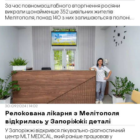
За час повномасштабного вторгнення росіяни
викрали щонайменше 352 цивільних жителів
Мелітополя, понад 140 з них залишаються в полоні.
Про це повідомила координаторка проєкту
«Викрадені мелітопольці» Наталія Прийма під час
заходу на підтримку полонених в Запорізькому
центрі солідарності журналістів, передає
«Відбудова. Запоріжжя».
30.09.2024 | 14:02
Релокована лікарня з Мелітополя
відкрилась у Запоріжжі: деталі
У Запоріжжі відкрився лікувально-діагностичний
центр MLT MEDICAL, який раніше працював у