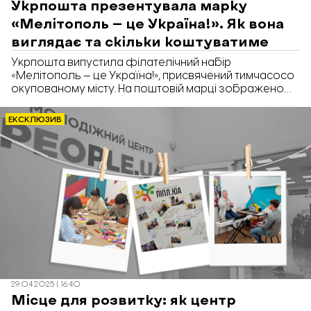
Укрпошта презентувала марку
«Мелітополь — це Україна!». Як вона
виглядає та скільки коштуватиме
Укрпошта випустила філателічний набір
«Мелітополь — це Україна!», присвячений тимчасосо
окупованому місту. На поштовій марці зображено
мелітопольську черешню та єнота з херсонського
зоопарку.
ЕКСКЛЮЗИВ
29.04.2025 | 16:40
Місце для розвитку: як центр