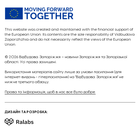
This website was created and maintained with the financial support of
the European Union. Its contents are the sole responsibility of Vidbudova
Zaporizhzhia and do not necessarily reflect the views of the European
Union.
© 2026
Відбудова. Запоріжжя – новини Запоріжжя та Запорізької
області. Усі права захищені.
Викориcтання матеріалів сайту лише за умови посилання (для
інтернет-видань - гіперпосилання) на "Відбудова. Запоріжжя" не
нижче третього абзацу.
Права та Інформація, щоб в нас все було добре.
ДИЗАЙН ТА РОЗРОБКА: