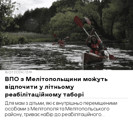
16.07.2024 | 13:19
ВПО з Мелітопольщини можуть
відпочити у літньому
реабілітаційному таборі
Для мам з дітьми, які є внутрішньо переміщеними
особами з Мелітополя та Мелітопольського
району, триває набір до реабілітаційного
наметового табору «Рестарт», що у Вінницькій
області.