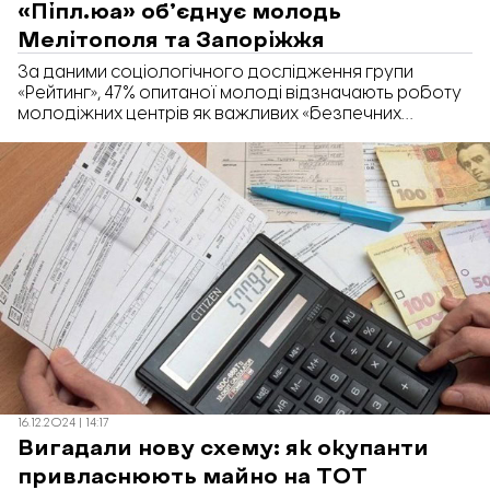
«Піпл.юа» об’єднує молодь
Мелітополя та Запоріжжя
За даними соціологічного дослідження групи
«Рейтинг», 47% опитаної молоді відзначають роботу
молодіжних центрів як важливих «безпечних
просторів» для розвитку та спілкування. У Запоріжжі
один із таких просторів – молодіжний центр
«Піпл.юа», який відкрили рівно рік тому, 24 квітня 2024
року, за ініціативою Мелітопольської громади.
«Відбудова. Запоріжжя» розповідає, яким був рік
роботи центру, як такі осередки гуртують людей та
чи можливо втримати молодь у Запоріжжі.
16.12.2024 | 14:17
Вигадали нову схему: як окупанти
привласнюють майно на ТОТ