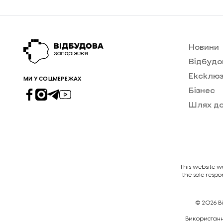
Новини
Відбудо
Ексклюз
МИ У СОЦМЕРЕЖАХ
Бізнес
Шлях д
This website w
the sole respo
© 2026
В
Викориcтання