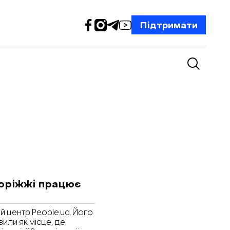
Підтримати
поріжжі працює
й центр People.ua. Його
или як місце, де