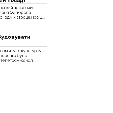
нський призначив
Івана Федорова
 адміністрації. Про це
дбудовувати
ономічну та культурну
кларацію було
 телеграм-каналі