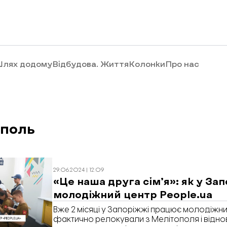
лях додому
Відбудова. Життя
Колонки
Про нас
ополь
29.06.2024 | 12:09
«Це наша друга сім’я»: як у За
молодіжний центр People.ua
Вже 2 місяці у Запоріжжі працює молодіжни
фактично релокували з Мелітополя і віднов