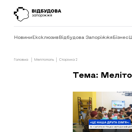
Новини
Ексклюзив
Відбудова Запоріжжя
Бізнес
Ш
Головна
Мелітополь
Сторінка 2
Тема: Меліт