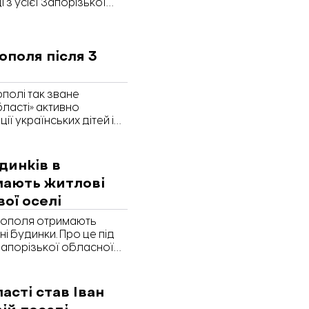
з усієї Запорізької
го вийшло – читайте у
оріжжя».
ополя після 3
полі так зване
бласті» активно
ії українських дітей і
а проаналізувати, що
упації.
динків в
мають житлові
ої оселі
тополя отримають
і будинки. Про це під
Запорізької обласної
ідомляє «Відбудова.
во на компенсацію за
канці громад, які
асті став Іван
й. На сьогодні це весь
ій посаді