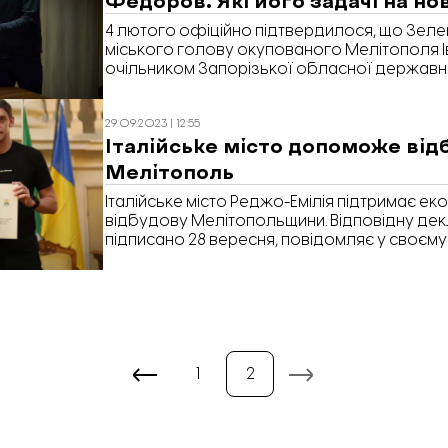
Запорізький […]
4 лютого офіційно підтвердилося, що Зеле
міського голову окупованого Мелітополя 
очільником Запорізької обласної державної
повідомляє Відбудова. Запоріжжя.
29.09.2023 | 12:55
Італійське місто допоможе ві
Мелітополь
Італійське місто Реджо-Емілія підтримає ек
відбудову Мелітопольщини. Відповідну де
підписано 28 вересня, повідомляє у своєму
міський голова Мелітополя Іван Федоров.
1
2