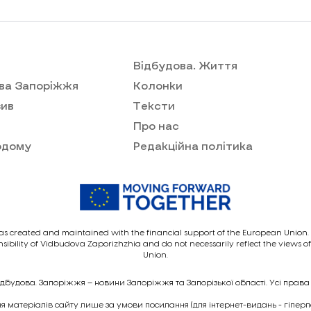
Відбудова. Життя
ва Запоріжжя
Колонки
ив
Тексти
Про нас
одому
Редакційна політика
as created and maintained with the financial support of the European Union. I
nsibility of Vidbudova Zaporizhzhia and do not necessarily reflect the views 
Union.
ідбудова. Запоріжжя – новини Запоріжжя та Запорізької області. Усі права
 матеріалів сайту лише за умови посилання (для інтернет-видань - гіпер