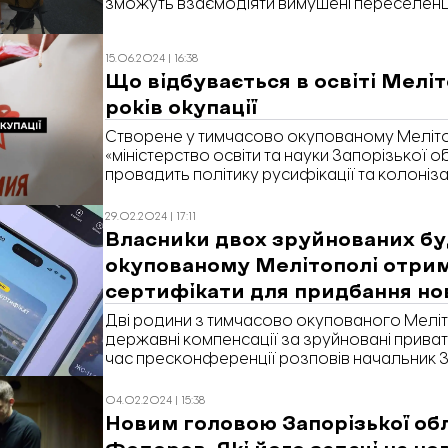
зможуть взаємодіяти вимушені переселенці 
області та інших регіонів України. Що з цьо
цьому матеріалірепортажі «Відбудови. Зап
15.06.2024 | 16:38
Що відбувається в освіті Меліт
років окупації
Створене у тимчасово окупованому Меліто
«міністерство освіти та науки Запорізької о
провадить політику русифікації та колонізац
педагогів. «Відбудова. Запоріжжя» вирішил
сталося з освітою у Мелітополі за 3 роки ок
29.02.2024 | 17:11
Власники двох зруйнованих бу
окупованому Мелітополі отри
сертифікати для придбання нов
Дві родини з тимчасово окупованого Мелі
державні компенсації за зруйновані приватн
час пресконференції розповів начальник 
військової адміністрації Іван Федоров, пов
Запоріжжя». Раніше ми вже писали, що пра
04.02.2024 | 15:38
пошкоджене або знищене житло мають меш
Новим головою Запорізької обл
належать до території можливих бойових ді
Федоров. Які його задачі на нов