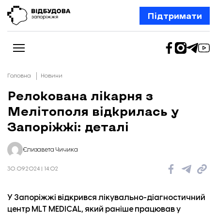
Підтримати
Головна
Новини
Релокована лікарня з
Мелітополя відкрилась у
Новини
Відбудова Запоріжжя
Запоріжжі: деталі
Ексклюзив
Бізнес
Шлях додому
Єлизавета Чичика
Відбудова. Життя
Колонки
30.09.2024 | 14:02
Про нас
Редакційна політика
У Запоріжжі відкрився лікувально-діагностичний
центр MLT MEDICAL, який раніше працював у