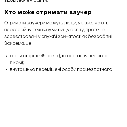
здобувачем освіти.
Хто може отримати ваучер
Отримати ваучери можуть люди, які вже мають
професійну-технічну чи вищу освіту, проте не
зареєстровані у службі зайнятості як безробітні.
Зокрема, це:
люди старше 45 років (до настання пенсії за
віком);
внутрішньо переміщені особи працездатного
віку;
ветерани, учасники бойових дій за умови
звернення протягом трьох років з дня звільнення;
особи з інвалідністю;
люди, що отримали поранення внаслідок
військової агресії або пройшли полон.
Як отримати ваучер