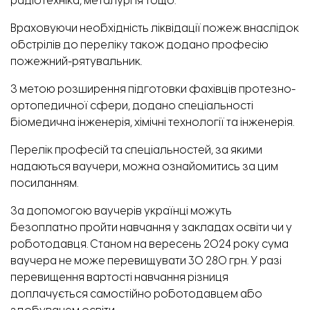
радіотехніка, металургія тощо.
Враховуючи необхідність ліквідації пожеж внаслідок
обстрілів до переліку також додано професію
пожежний-рятувальник.
З метою розширення підготовки фахівців протезно-
ортопедичної сфери, додано спеціальності
біомедична інженерія, хімічні технології та інженерія.
Перелік професій та спеціальностей, за якими
надаються ваучери, можна
ознайомитись за цим
посиланням.
За допомогою ваучерів українці можуть
безоплатно пройти навчання у закладах освіти чи у
роботодавця. Станом на вересень 2024 року сума
Релокований медичний центр MLT MEDICAL. Фото: ЗОДА
ваучера не може перевищувати 30 280 грн. У разі
перевищення вартості навчання різниця
доплачується самостійно роботодавцем або