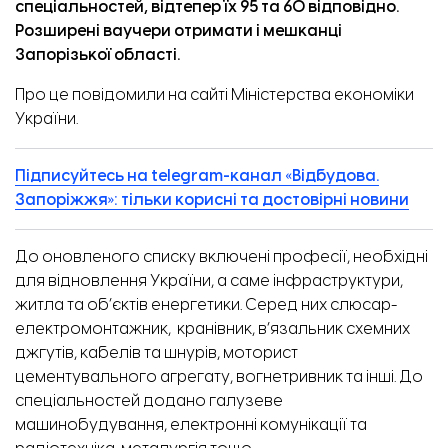
спеціальностей, відтепер їх 95 та 60 відповідно.
Розширені ваучери отримати і мешканці
Запорізької області.
Про це
повідомили
на сайті Міністерства економіки
України.
Підписуйтесь на telegram-канал «Відбудова.
Запоріжжя»: тільки корисні та достовірні новини
До оновленого списку включені професії, необхідні
для відновлення України, а саме інфраструктури,
житла та об’єктів енергетики. Серед них слюсар-
електромонтажник, кранівник, в’язальник схемних
джгутів, кабелів та шнурів, моторист
цементувального агрегату, вогнетривник та інші.
До
спеціальностей додано галузеве
машинобудування, електронні комунікації та