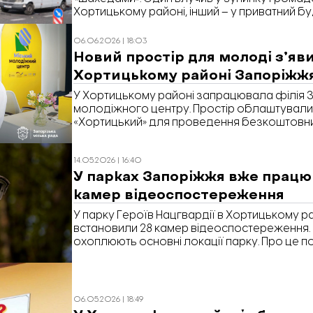
Хортицькому районі, інший – у приватний бу
Запоріжжя» розповідає про наслідки.
06.06.2026 | 18:03
Новий простір для молоді зʼяв
Хортицькому районі Запоріжж
У Хортицькому районі запрацювала філія З
молодіжного центру. Простір облаштували 
«Хортицький» для проведення безкоштовних
реалізації молодіжних ініціатив. Про це пов
міській раді.
14.05.2026 | 16:40
У парках Запоріжжя вже працю
камер відеоспостереження
У парку Героїв Нацгвардії в Хортицькому 
встановили 28 камер відеоспостереження.
охоплюють основні локації парку. Про це п
районній адміністрації.
06.05.2026 | 18:49