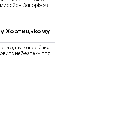
ому районі Запоріжжя.
 у Хортицькому
али одну з аварійних
ановила небезпеку для