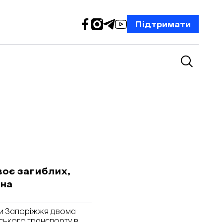
Підтримати
воє загиблих,
ена
али Запоріжжя двома
ського транспорту в