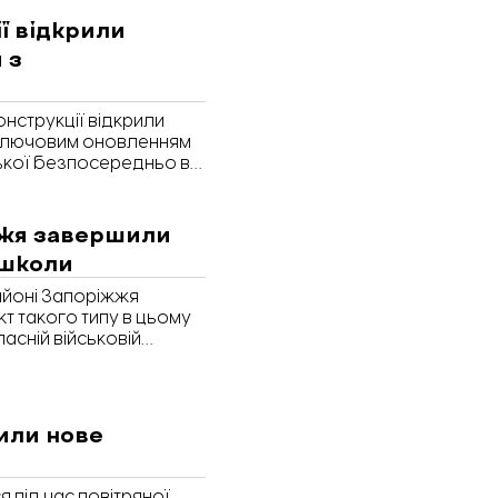
ї відкрили
 з
нструкції відкрили
 Ключовим оновленням
ької безпосередньо в
ласній військовій
жжя завершили
 школи
районі Запоріжжя
т такого типу в цьому
асній військовій
или нове
 під час повітряної