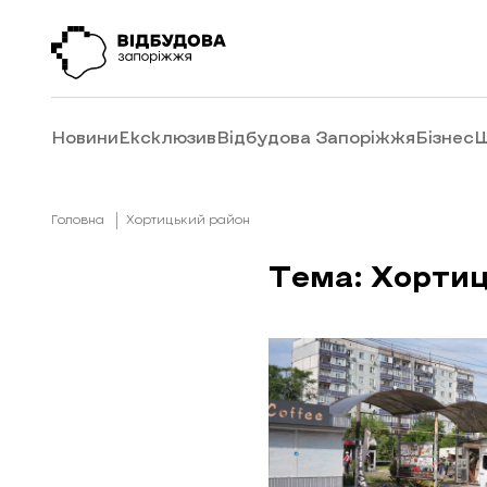
Новини
Ексклюзив
Відбудова Запоріжжя
Бізнес
Ш
Головна
Хортицький район
Тема: Хортиц