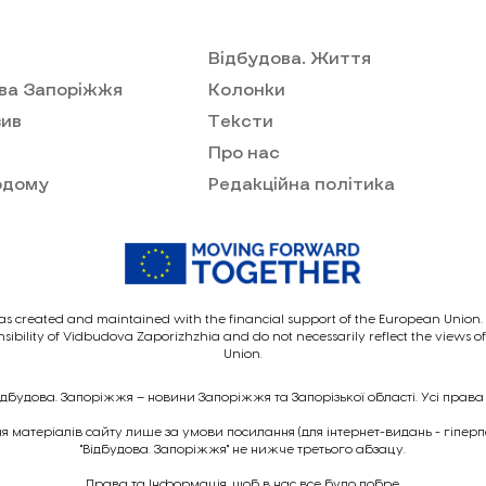
Відбудова. Життя
ва Запоріжжя
Колонки
ив
Тексти
Про нас
одому
Редакційна політика
as created and maintained with the financial support of the European Union. I
nsibility of Vidbudova Zaporizhzhia and do not necessarily reflect the views 
Union.
ідбудова. Запоріжжя – новини Запоріжжя та Запорізької області. Усі права
 матеріалів сайту лише за умови посилання (для інтернет-видань - гіпер
"Відбудова. Запоріжжя" не нижче третього абзацу.
Права та Інформація, щоб в нас все було добре.