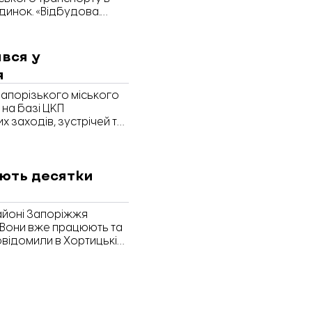
динок. «Відбудова.
ився у
я
апорізького міського
на базі ЦКП
 заходів, зустрічей та
ідомили у Запорізькій
ють десятки
районі Запоріжжя
 Вони вже працюють та
овідомили в Хортицькій