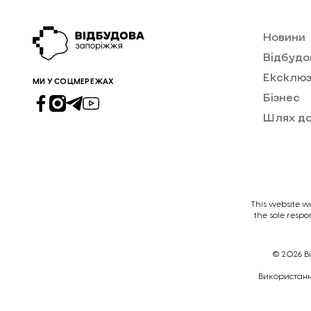
Новини
Відбудо
Ексклюз
МИ У СОЦМЕРЕЖАХ
Бізнес
Шлях д
This website w
the sole respo
© 2026
В
Викориcтання