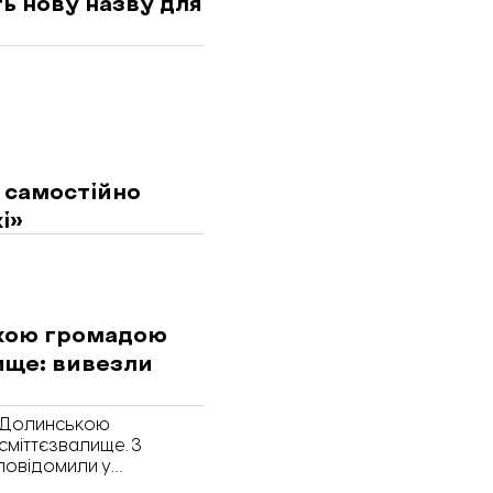
ь нову назву для
 самостійно
і»
ькою громадою
ище: вивезли
з Долинською
сміттєзвалище. З
 повідомили у