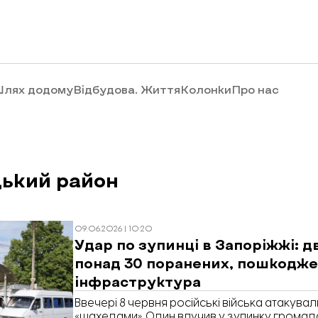
лях додому
Відбудова. Життя
Колонки
Про нас
ький район
09.06.2026 | 10:20
Удар по зупинці в Запоріжжі: д
понад 30 поранених, пошкодж
інфраструктура
Ввечері 8 червня російські війська атакув
«шахедами». Один влучив у зупинку громад