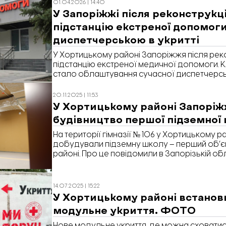
01.04.2026 | 14:40
У Запоріжжі після реконструкці
підстанцію екстреної допомоги
диспетчерською в укритті
У Хортицькому районі Запоріжжя після реко
підстанцію екстреної медичної допомоги.
стало облаштування сучасної диспетчерс
укритті. Про це повідомили в Запорізькій об
адміністрації.
20.11.2025 | 11:53
У Хортицькому районі Запорі
будівництво першої підземної
На території гімназії № 106 у Хортицькому 
добудували підземну школу – перший об’єк
районі. Про це повідомили в Запорізькій обл
адміністрації.
14.07.2025 | 15:22
У Хортицькому районі встанов
модульне укриття. ФОТО
Нове модульне укриття, де можна сховатися