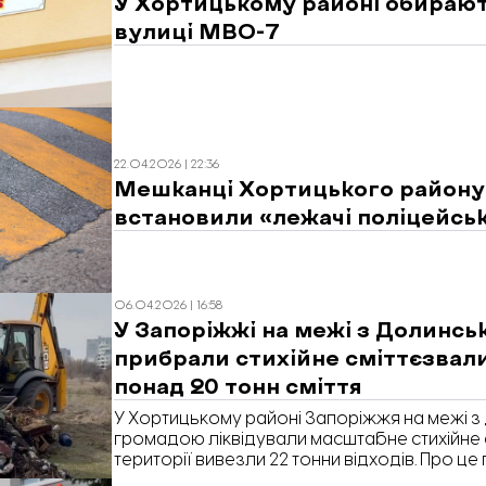
У Хортицькому районі обирают
вулиці МВО-7
22.04.2026 | 22:36
Мешканці Хортицького району
встановили «лежачі поліцейськ
06.04.2026 | 16:58
У Запоріжжі на межі з Долинс
прибрали стихійне сміттєзвал
понад 20 тонн сміття
У Хортицькому районі Запоріжжя на межі 
громадою ліквідували масштабне стихійне 
території вивезли 22 тонни відходів. Про це
Хортицькій районній адміністрації.