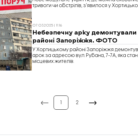
тривоги чи обстрілів, зʼявилося у Хортицьк
07.03.2025 | 11:16
Небезпечну арку демонтували
районі Запоріжжя. ФОТО
У Хортицькому районі Запоріжжя демонтув
арок за адресою вул. Рубана, 7-7А, яка ст
місцевих жителів.
1
2