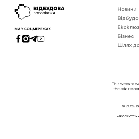
Новини
Відбудо
Ексклюз
МИ У СОЦМЕРЕЖАХ
Бізнес
Шлях д
This website w
the sole respo
© 2026
В
Викориcтання