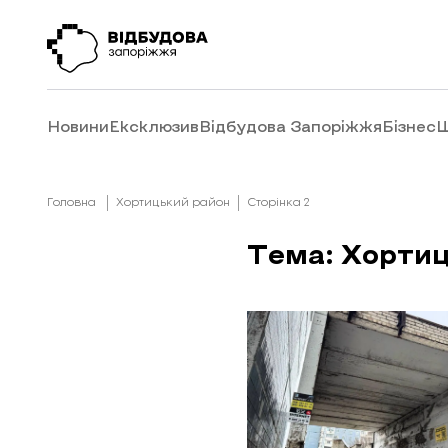
Новини
Ексклюзив
Відбудова Запоріжжя
Бізнес
Ш
Головна
Хортицький район
Сторінка 2
Тема: Хортиц