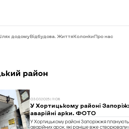
лях додому
Відбудова. Життя
Колонки
Про нас
ький район
03.03.2025 | 11:08
У Хортицькому районі Запорі
аварійні арки. ФОТО
У Хортицькому районі Запоріжжя плануют
аварійних арок, які раніше вже створювали 