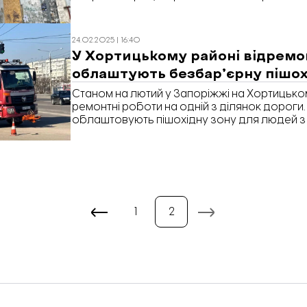
24.02.2025 | 16:40
У Хортицькому районі відремо
облаштують безбар’єрну пішох
Станом на лютий у Запоріжжі на Хортицьк
ремонтні роботи на одній з ділянок дороги
облаштовують пішохідну зону для людей з і
1
2