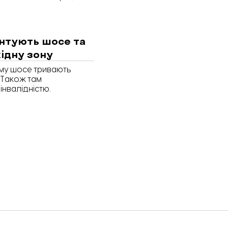
нтують шосе та
ідну зону
ому шосе тривають
. Також там
нвалідністю.