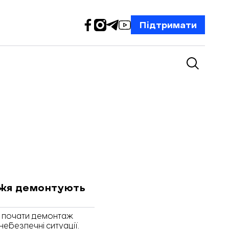
Підтримати
жжя демонтують
ь почати демонтаж
небезпечні ситуації.