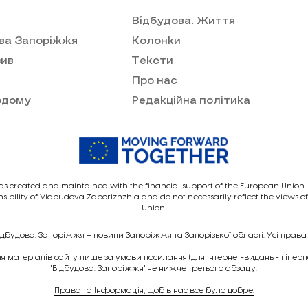
Відбудова. Життя
ва Запоріжжя
Колонки
ив
Тексти
Про нас
одому
Редакційна політика
as created and maintained with the financial support of the European Union. I
nsibility of Vidbudova Zaporizhzhia and do not necessarily reflect the views 
Union.
ідбудова. Запоріжжя – новини Запоріжжя та Запорізької області. Усі права
 матеріалів сайту лише за умови посилання (для інтернет-видань - гіпер
"Відбудова. Запоріжжя" не нижче третього абзацу.
Права та Інформація, щоб в нас все було добре.