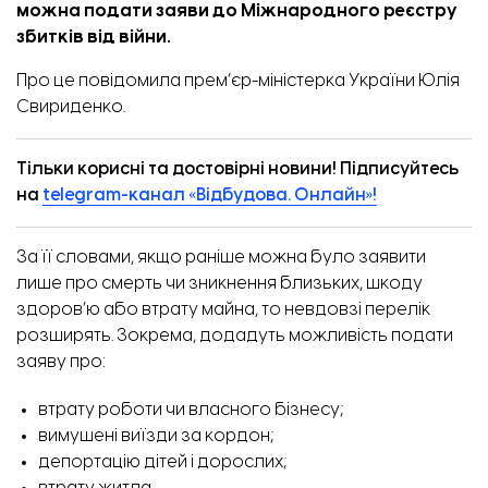
можна подати заяви до Міжнародного реєстру
збитків від війни.
Про це
повідомила
прем’єр-міністерка України Юлія
Свириденко.
Тільки корисні та достовірні новини! Підписуйтесь
на
telegram-канал «Відбудова. Онлайн»!
За її словами, якщо раніше можна було заявити
лише про смерть чи зникнення близьких, шкоду
здоров’ю або втрату майна, то невдовзі перелік
розширять. Зокрема, додадуть можливість подати
заяву про:
втрату роботи чи власного бізнесу;
вимушені виїзди за кордон;
депортацію дітей і дорослих;