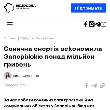
Підтримати
Головна
Відбудова Запоріжжя
Сонячна енергія зекономила
Запоріжжю понад мільйон
Новини
Відбудова Запоріжжя
гривень
Ексклюзив
Бізнес
Шлях додому
Дарія Симоненко
Відбудова. Життя
Колонки
11.09.2025 | 17:31
Про нас
Редакційна політика
За час роботи сонячних електростанцій на
комунальних об’єктах у Запоріжжі бюджет