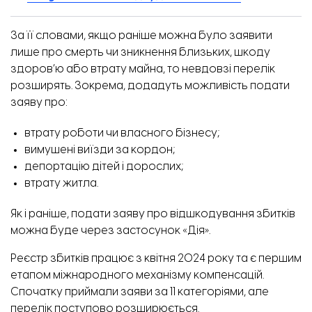
За її словами, якщо раніше можна було заявити
лише про смерть чи зникнення близьких, шкоду
здоров’ю або втрату майна, то невдовзі перелік
розширять. Зокрема, додадуть можливість подати
заяву про:
втрату роботи чи власного бізнесу;
вимушені виїзди за кордон;
депортацію дітей і дорослих;
втрату житла.
Як і раніше, подати заяву про відшкодування збитків
можна буде через застосунок «Дія».
Реєстр збитків
працює з квітня 2024 року та є першим
етапом міжнародного механізму компенсацій.
Спочатку приймали заяви за 11 категоріями, але
перелік поступово розширюється.