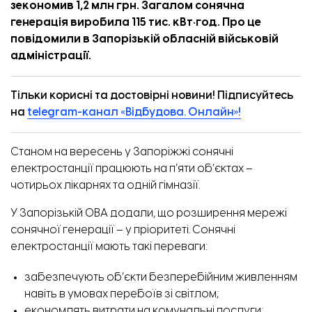
зекономив 1,2 млн грн. Загалом сонячна
генерація виробила 115 тис. кВт·год. Про це
повідомили
в Запорізькій обласній військовій
адміністрації.
Тільки корисні та достовірні новини! Підписуйтесь
на
telegram-канал «Відбудова. Онлайн»!
Станом на вересень у Запоріжжі сонячні
електростанції працюють на п’яти об’єктах –
чотирьох лікарнях та одній гімназії.
У Запорізькій ОВА додали, що розширення мережі
сонячної генерації – у пріоритеті. Сонячні
електростанції мають такі переваги:
забезпечують об’єкти безперебійним живленням
навіть в умовах перебоїв зі світлом;
економлять витрати на комунальні послуги;