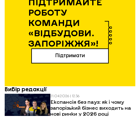
ПІДТРИМАЙТЕ
РОБОТУ
КОМАНДИ
«ВІДБУДОВИ.
ЗАПОРІЖЖЯ»!
Підтримати
Вибір редакції
21.04.2026 | 12:36
Експансія без пауз: як і чому
запорізький бізнес виходить на
нові ринки у 2026 році
20.04.2026 | 14:17
Весняна відбудова: у Запоріжжі
витратять 124 млн грн на
відновлення багатоповерхівок