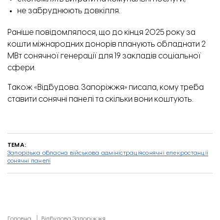
не забруднюють довкілля.
Раніше
повідомлялося
, що до кінця 2025 року за
кошти міжнародних донорів планують обладнати 2
МВт сонячної генерації для 19 закладів соціальної
сфери.
Також «Відбудова. Запоріжжя» писала, кому треба
ставити
сонячні панелі
та скільки вони коштують.
ТЕМА:
Запорізька обласна військова адміністрація
сонячні елекростанції
сонячні панелі
Головна
Відбудова Запоріжжя