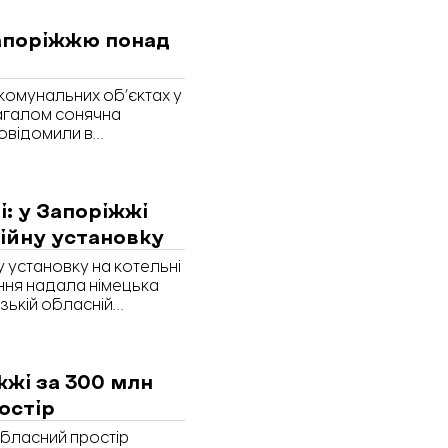
тях. «Бізнес.
ції в Запорізький
апоріжжю понад
 не виїжджають і чи
рк.
комунальних об’єктах у
Загалом сонячна
повідомили в
ї.
: у Запоріжжі
ійну установку
 установку на котельні
ання надала німецька
ізькій обласній
жжі за 300 млн
остір
обласний простір