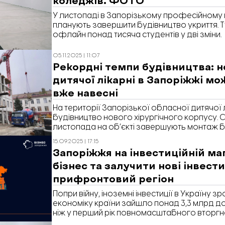
У листопаді в Запорізькому професійному 
планують завершити будівництво укриття. 
офлайн понад тисяча студентів у дві зміни.
05.11.2025 | 11:07
Рекордні темпи будівництва: 
дитячої лікарні в Запоріжжі м
вже навесні
На території Запорізької обласної дитячої 
будівництво нового хірургічного корпусу. 
листопада на об’єкті завершують монтаж б
розпочинають зовнішнє оздоблення. Про ц
15.09.2025 | 17:15
Запорізькій обласній військовій адміністраці
Запоріжжя на інвестиційній ма
бізнес та залучити нові інвести
прифронтовий регіон
Попри війну, іноземні інвестиції в Україну зр
економіку країни зайшло понад 3,3 млрд дол
ніж у перший рік повномасштабного вторгне
частку цих коштів отримують відносно безпе