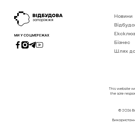
Новини
Відбудо
Ексклюз
МИ У СОЦМЕРЕЖАХ
Бізнес
Шлях д
This website w
the sole respo
© 2026
В
Викориcтання