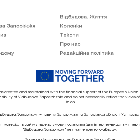
Відбудова. Життя
ва Запоріжжя
Колонки
ив
Тексти
Про нас
одому
Редакційна політика
as created and maintained with the financial support of the European Union. I
nsibility of Vidbudova Zaporizhzhia and do not necessarily reflect the views 
Union.
ідбудова. Запоріжжя – новини Запоріжжя та Запорізької області. Усі права
 матеріалів сайту лише за умови посилання (для інтернет-видань - гіпер
"Відбудова. Запоріжжя" не нижче третього абзацу.
Права та Інформація, щоб в нас все було добре.