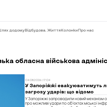
лях додому
Відбудова. Життя
Колонки
Про нас
зька обласна військова адміні
04.08.2026 | 17:04
У Запоріжжі евакуюватимуть 
загрозу ударів: що відомо
У Запоріжжі запровадили новий механізм 
про можливі удари по об’єктах міської інф