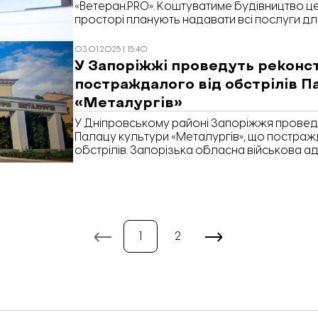
«Ветеран.PRO». Коштуватиме будівництво це
просторі планують надавати всі послуги для
допомоги з оформленням документів до реа
стало відомо під час засідання постійної де
03.01.2025 | 15:40
питань бюджету Запорізької міськради, пе
У Запоріжжі проведуть реконс
Запоріжжя».
постраждалого від обстрілів П
«Металургів»
У Дніпровському районі Запоріжжя провед
Палацу культури «Металургів», що постражд
обстрілів. Запорізька обласна військова адм
мільйона гривень на розробку проєктно-к
документації для майбутніх ремонтних робіт.
інформаційний запит «Відбудови. Запоріжж
департаменті культури, туризму, національн
1
2