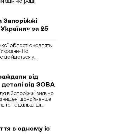
й адміністрації.
а Запоріжжі
України» за 25
ької області оновлять
України». На
о це йдеться у
ої військової
раждали від
 деталі від ЗОВА
ада в Запоріжжі значно
ж знищені щонайменше
ь та подальші дії,
тя в одному із