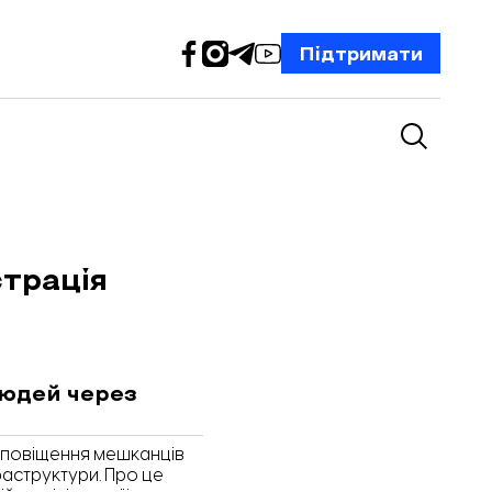
Підтримати
страція
людей через
оповіщення мешканців
раструктури. Про це