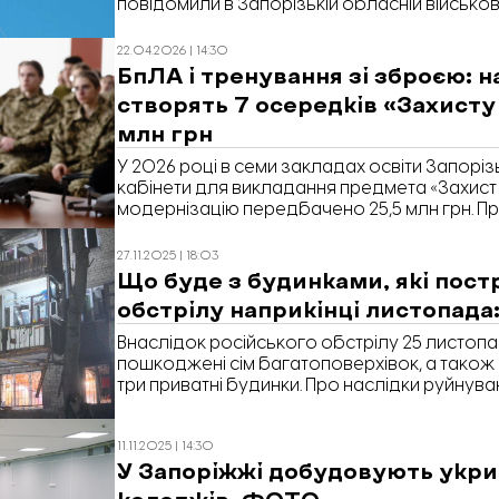
повідомили в Запорізькій обласній військові
22.04.2026 | 14:30
БпЛА і тренування зі зброєю: н
створять 7 осередків «Захисту 
млн грн
У 2026 році в семи закладах освіти Запоріз
кабінети для викладання предмета «Захист 
модернізацію передбачено 25,5 млн грн. Пр
розпорядженні голови Запорізької обласн
адміністрації.
27.11.2025 | 18:03
Що буде з будинками, які пост
обстрілу наприкінці листопада:
Внаслідок російського обстрілу 25 листоп
пошкоджені сім багатоповерхівок, а тако
три приватні будинки. Про наслідки руйнуван
розповіли в Запорізькій ОВА.
11.11.2025 | 14:30
У Запоріжжі добудовують укрит
коледжів. ФОТО