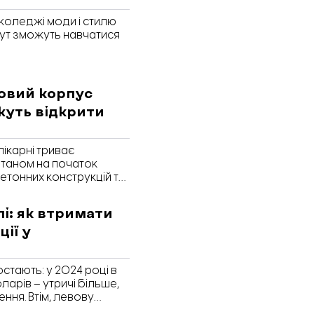
коледжі моди і стилю
Тут зможуть навчатися
новий корпус
ожуть відкрити
лікарні триває
Станом на початок
етонних конструкцій та
е повідомили в
ї.
пі: як втримати
ції у
остають: у 2024 році в
арів – утричі більше,
ння. Втім, левову
чні регіони – інвестори