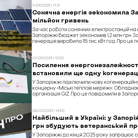
остерігаються ризиків у прифронтових облас
11.09.2025 | 17:31
Запоріжжя» розбирався, як залучити інвести
Сонячна енергія зекономила З
регіон, чому місцеві передові підприємства
мільйон гривень
може в області з’явитись індустріальний па
За час роботи сонячних електростанцій на 
Запоріжжі бюджет зекономив 1,2 млн грн. 
генерація виробила 115 тис. кВт·год. Про це 
Запорізькій обласній військовій адміністраці
01.05.2025 | 13:30
Посилення енергонезалежності
встановили ще одну когенерац
У Запоріжжі підключили нову когенераційну
концерну «Міські теплові мережі». Обладн
організація GIZ. Про це повідомили в Запор
військовій адміністрації.
06.03.2025 | 14:40
Найбільший в Україні: у Запорі
грн збудують ветеранський пр
У Запоріжжі до кінця 2025 року запрацює 