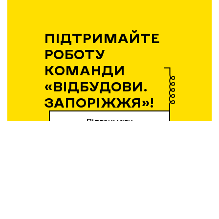
ПІДТРИМАЙТЕ
РОБОТУ
КОМАНДИ
«ВІДБУДОВИ.
ЗАПОРІЖЖЯ»!
Підтримати
Вибір редакції
21.04.2026 | 12:36
Експансія без пауз: як і чому
запорізький бізнес виходить на
нові ринки у 2026 році