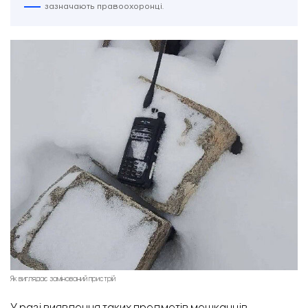
зазначають правоохоронці.
Як виглядає замінований пристрій