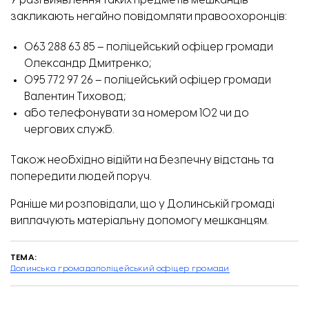
У разі виявлення таких предметів мешканців
закликають негайно повідомляти правоохоронців:
063 288 63 85 – поліцейський офіцер громади
Олександр Дмитренко;
095 772 97 26 – поліцейський офіцер громади
Валентин Тиховод;
або телефонувати за номером 102 чи до
чергових служб.
Також необхідно відійти на безпечну відстань та
попередити людей поруч.
Раніше ми розповідали, що у Долинській громаді
виплачують
матеріальну допомогу
мешканцям.
ТЕМА:
Долинська громада
поліцейський офіцер громади