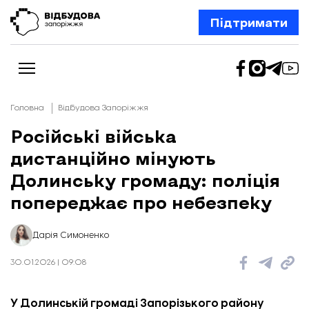
Підтримати
Головна
Відбудова Запоріжжя
Російські війська
дистанційно мінують
Новини
Відбудова Запоріжжя
Долинську громаду: поліція
Ексклюзив
Бізнес
попереджає про небезпеку
Шлях додому
Відбудова. Життя
Колонки
Дарія Симоненко
Про нас
Редакційна політика
30.01.2026 | 09:08
У Долинській громаді Запорізького району