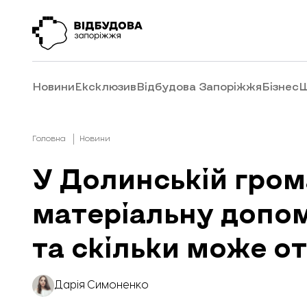
Новини
Ексклюзив
Відбудова Запоріжжя
Бізнес
Ш
Головна
Новини
У Долинській гром
матеріальну допо
та скільки може о
Дарія Симоненко