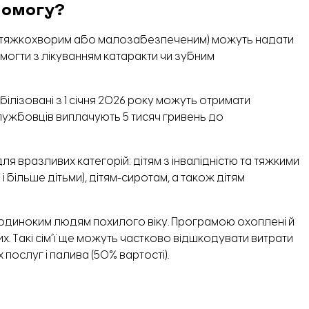
помогу?
(тяжкохворим або малозабезпеченим) можуть надати
омогти з лікуванням катаракти чи зубним
білізовані з 1 січня 2026 року можуть отримати
лужбовців виплачують 5 тисяч гривень до
я вразливих категорій: дітям з інвалідністю та тяжкими
 більше дітьми), дітям-сиротам, а також дітям
 одиноким людям похилого віку. Програмою охоплені й
х. Такі сімʼї ще можуть частково відшкодувати витрати
ослуг і палива (50% вартості).