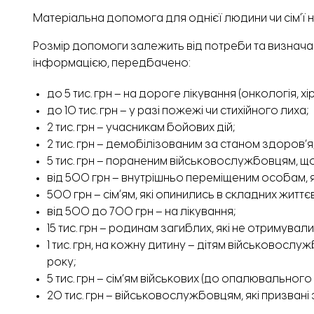
Матеріальна допомога для однієї людини чи сімʼї н
Розмір допомоги залежить від потреби та визначає
інформацією, передбачено:
до 5 тис. грн – на дороге лікування (онкологія, х
до 10 тис. грн – у разі пожежі чи стихійного лиха;
2 тис. грн – учасникам бойових дій;
2 тис. грн – демобілізованим за станом здоров’я
5 тис. грн – пораненим військовослужбовцям, щ
від 500 грн – внутрішньо переміщеним особам, я
500 грн – сімʼям, які опинились в складних житт
від 500 до 700 грн – на лікування;
15 тис. грн – родинам загиблих, які не отримув
1 тис. грн, на кожну дитину – дітям військовосл
року;
5 тис. грн – сім’ям військових (до опалювального
20 тис. грн – військовослужбовцям, які призвані з