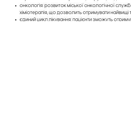
онкологія: розвиток міської онкологічної служби
хіміотерапія, що дозволить отримувати найвищі 
єдиний цикл лікування: пацієнти зможуть отри
закладу.
Реорганізація також має підвищити інвестиційну п
у напрямах реабілітації та ментального здоров’я.
За даними департаменту охорони здоров’я, після
розмірі близько 200 млн грн на рік завдяки новим 
адміністративного апарату дозволить заощаджува
Рішення про реорганізацію мають розглянути на сес
Раніше ми розповідали, що у Запоріжжі на базі міс
Цей матеріал став можливим завдяки проєкту «Гол
реалізується Європейським центром свободи преси
Ініціативи Ганни Арендт та за підтримки Федераль
Партнери програми не впливають на зміст публікаці