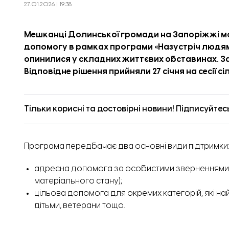
27.01.2026 | 19:38
Мешканці Долинської громади на Запоріжжі 
допомогу в рамках програми «Назустріч людям».
опинилися у складних життєвих обставинах. За
Відповідне рішення прийняли 27 січня на сесії с
Тільки корисні та достовірні новини! Підписуйтес
Програма
передбачає
два основні види підтримки
адресна допомога за особистими зверненнями ме
матеріального стану);
цільова допомога для окремих категорій, які най
дітьми, ветерани тощо.