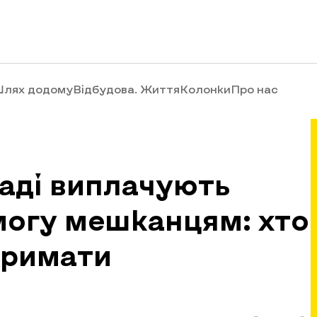
лях додому
Відбудова. Життя
Колонки
Про нас
аді виплачують
могу мешканцям: хто
тримати