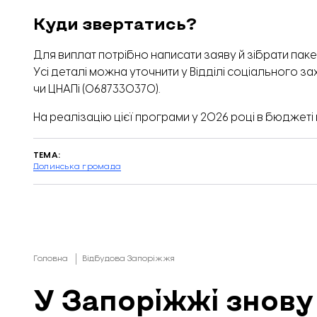
Куди звертатись?
Для виплат потрібно написати заяву й зібрати пак
Усі деталі можна уточнити у Відділі соціального з
чи ЦНАПі (0687330370).
На реалізацію цієї програми у 2026 році в бюджет
ТЕМА:
Долинська громада
Головна
Відбудова Запоріжжя
У Запоріжжі знову 