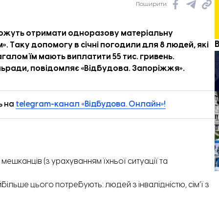
Поширити:
можуть отримати одноразову матеріальну
 Таку допомогу в січні погодили для 8 людей, які
галом їм мають виплатити 55 тис. гривень.
ільради, повідомляє «
Відбудова. Запоріжжя
».
ь на
telegram-канал «Відбудова. Онлайн»!
:
шканців (з урахуванням їхньої ситуації та
більше цього потребують: людей з інвалідністю, сім’ї з