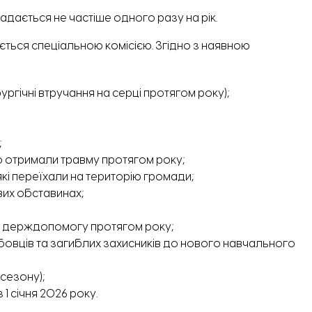
адається не частіше одного разу на рік.
ться спеціальною комісією. Згідно з наявною
ірургічні втручання на серці протягом року);
;
о отримали травму протягом року;
кі переїхали на територію громади;
євих обставинах;
али держдопомогу протягом року;
ужбовців та загиблих захисників до нового навчального
 сезону);
 1 січня 2026 року.