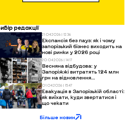
Вибір редакції
21.04.2026 | 12:36
Експансія без пауз: як і чому
запорізький бізнес виходить на
нові ринки у 2026 році
20.04.2026 | 14:17
Весняна відбудова: у
Запоріжжі витратять 124 млн
грн на відновлення
багатоповерхівок після
01.04.2026 | 15:47
обстрілів
Евакуація в Запорізькій області:
як виїхати, куди звертатися і
що чекати
Більше новин