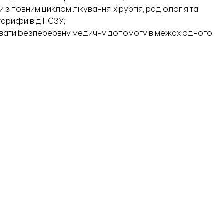
 з повним циклом лікування: хірургія, радіологія та
тарифи від НСЗУ;
мувати безперервну медичну допомогу в межах одного
ривабливість лікарні для міжнародних донорів, зокрема
 об’єднання прогнозують додаткові надходження у
пакетам медичних послуг. Крім того, оптимізація
ти приблизно 7,9 млн грн щороку.
ії міської ради.
ької лікарні №4 збудують
офтальмологічну клініку
.
оси України», який є частиною програми SAFE, що
 та медіа (ECPMF) у партнерстві з ЛЖСІ в рамках
ного міністерства закордонних справ Німеччини.
й редакції та не несуть за нього відповідальності.