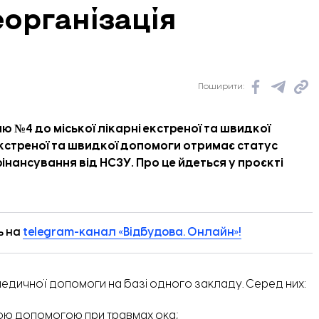
еорганізація
Поширити:
 №4 до міської лікарні екстреної та швидкої
кстреної та швидкої допомоги отримає статус
фінансування від НСЗУ. Про це
йдеться
у проєкті
ь на
telegram-канал «Відбудова. Онлайн»!
едичної допомоги на базі одного закладу. Серед них:
ою допомогою при травмах ока;