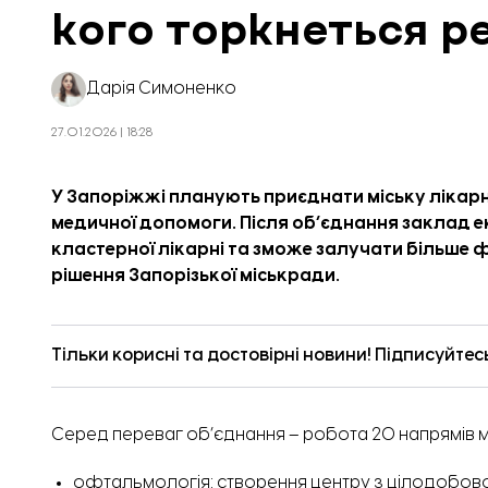
кого торкнеться р
Дарія Симоненко
27.01.2026 | 18:28
У Запоріжжі планують приєднати міську лікарню
медичної допомоги. Після об’єднання заклад е
кластерної лікарні та зможе залучати більше 
рішення Запорізької міськради.
Тільки корисні та достовірні новини! Підписуйтес
Серед переваг об’єднання – робота 20 напрямів м
офтальмологія: створення центру з цілодобов