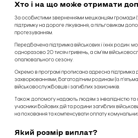
Хто і на що може отримати до
За особистими зверненнями мешканцям громади 
підтримку на дороге лікування, а пільговикам доп
протезуванням.
Передбачена підтримка військових і їхніх родин: мо
одноразово 20 тисяч гривень, а сім’ям військовос
опалювального сезону.
Окремо в програмі прописана адресна підтримка дл
захворюваннями, багатодітним родинам (із п’ятьма і
військовослужбовців і загиблих захисників.
Також допомогу надають людям з інвалідністю та
учасники бойових дій та родини загиблих військови
на поховання та компенсувати оплату комунальних п
Який розмір виплат?