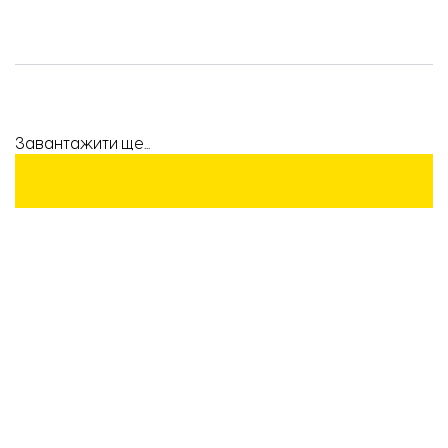
Завантажити ще...
ПІДТРИМАЙТЕ
РОБОТУ
КОМАНДИ
«ВІДБУДОВИ.
ЗАПОРІЖЖЯ»!
Підтримати