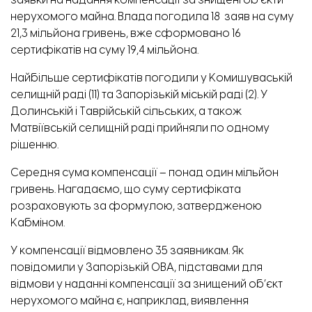
заявки на надання компенсації за знищені об’єкти
нерухомого майна. Влада погодила 18 заяв на суму
21,3 мільйона гривень, вже сформовано 16
сертифікатів на суму 19,4 мільйона.
Найбільше сертифікатів погодили у Комишуваській
селищній раді (11) та Запорізькій міській раді (2). У
Долинській і Таврійській сільських, а також
Матвіївській селищній раді прийняли по одному
рішенню.
Середня сума компенсації – понад один мільйон
гривень. Нагадаємо, що суму сертифіката
розраховують за
формулою
, затвердженою
Кабміном.
У компенсації відмовлено 35 заявникам. Як
повідомили у Запорізькій ОВА, підставами для
відмови у наданні компенсації за знищений об’єкт
нерухомого майна є, наприклад, виявлення