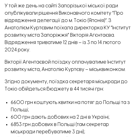
У той же день на сайті Запорізької міської ради
опублікували рішення Виконавчого комітету “Про
відрядження делегації до м. Токіо (Японія)”. З
Анатолієм Куртєвим поїхала директорка КУ “Інститут
розвитку міста Запоріжжя” Вікторія Агєнтаєва.
Відрядження триватиме 12 днів – із 3 по 14 лютого
2024 року.
Вікторії Агентаєвой поїздку оплачуватиме Інститут
розвитку міста, Анатолію Куртєву – міськвиконком.
Згідно документу, поїздка секретаря міськради до
Токіо обійдеться бюджету в 44 тисячі грн:
6600 грн коштують квитки на потяг до Польщі та з
Польщі;
600 грн дають добових на 2 дні в Україні;
6853 грн добових в Польщі (там секретар
міськради перебуватиме 3 дні);