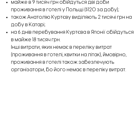
майже в 9 тисяч грн обійдуться дві доби
проживання в готелі у Польщі ($120 за добу);
також Анатолію Куртєву виділяють 2 тисячі грн на
добу в Катарі;
на 6 днів перебування Куртєва в Японії обійдуться
в майже 18 тисяч грн.
Інші витрати, яких немає в переліку витрат
(проживання в готелі, квитки на літак), ймовірно,
проживання в готелі також забезпечують
організатори, бо його немає в переліку витрат.