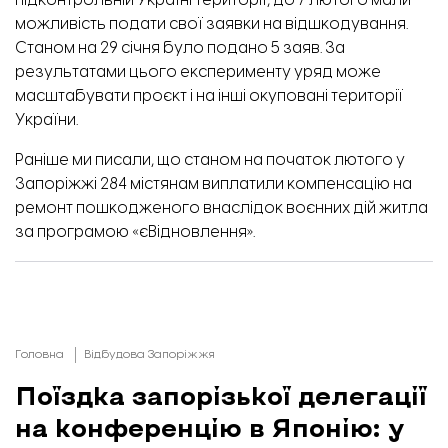
підконтрольній Україні території, до 7 лютого мали
можливість подати свої заявки на відшкодування.
Станом на 29 січня було подано 5 заяв. За
результатами цього експерименту уряд може
масштабувати проєкт і на інші окуповані території
України.
Раніше ми писали, що станом на початок лютого у
Запоріжжі 284 містянам
виплатили
компенсацію на
ремонт пошкодженого внаслідок воєнних дій житла
за програмою «єВідновлення».
Головна
Відбудова Запоріжжя
Поїздка запорізької делегації
на конференцію в Японію: у