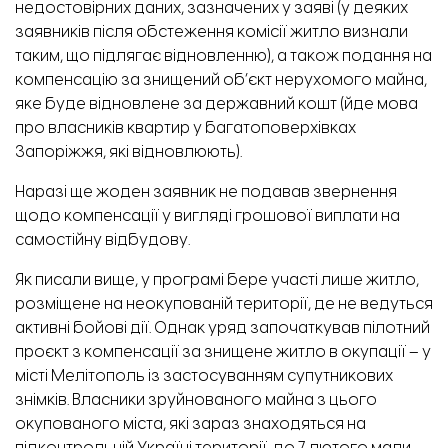
недостовірних даних, зазначених у заяві (у деяких
заявників після обстеження комісії житло визнали
таким, що підлягає відновленню), а також подання на
компенсацію за знищений об’єкт нерухомого майна,
яке буде відновлене за державний кошт (йде мова
про власників квартир у багатоповерхівках
Запоріжжя, які відновлюють).
Наразі ще жоден заявник не подавав звернення
щодо компенсації у вигляді грошової виплати на
самостійну відбудову.
Як писали вище, у програмі бере участі лише житло,
розміщене на неокупованій території, де не ведуться
активні бойові дії. Однак уряд започаткував пілотний
проєкт з компенсації за знищене житло в окупації – у
місті Мелітополь із застосуванням супутникових
знімків. Власники зруйнованого майна з цього
окупованого міста, які зараз знаходяться на