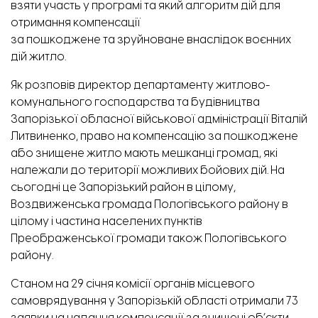
взяти участь у програмі та який алгоритм дій для
отримання компенсації
за
пошкоджене
та
зруйноване
внаслідок воєнних
дій житло.
Як розповів директор департаменту житлово-
комунального господарства та будівництва
Запорізької обласної військової адміністрації Віталій
Литвиненко, право на компенсацію за пошкоджене
або знищене житло мають мешканці громад, які
належали до території можливих бойових дій. На
сьогодні це Запорізький район в цілому,
Воздвиженська громада Пологівського району в
цілому і частина населених пунктів
Преображенської громади також Пологівського
району.
Станом на 29 січня комісії органів місцевого
самоврядування у Запорізькій області отримали 73