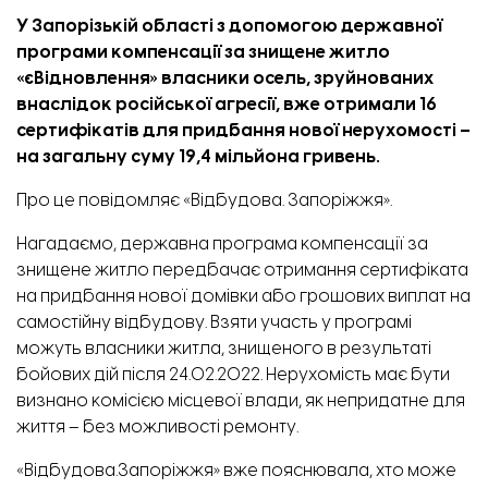
У Запорізькій області з допомогою державної
програми компенсації за знищене житло
«єВідновлення» власники осель, зруйнованих
внаслідок російської агресії, вже отримали 16
сертифікатів для придбання нової нерухомості –
на загальну суму 19,4 мільйона гривень.
Про це повідомляє
«Відбудова. Запоріжжя»
.
Нагадаємо, державна програма компенсації за
знищене житло
передбачає
отримання сертифіката
на придбання нової домівки або грошових виплат на
самостійну відбудову. Взяти участь у програмі
можуть власники житла, знищеного в результаті
бойових дій після 24.02.2022. Нерухомість має бути
визнано комісією місцевої влади, як непридатне для
життя – без можливості ремонту.
«Відбудова.Запоріжжя» вже пояснювала, хто може