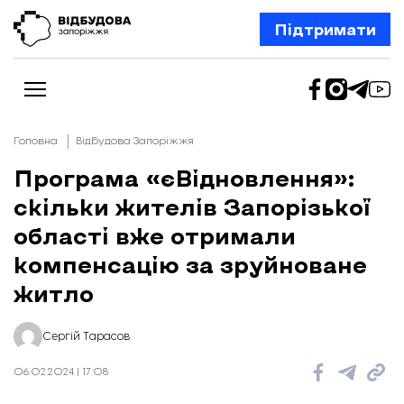
Підтримати
Головна
Відбудова Запоріжжя
Програма «єВідновлення»:
скільки жителів Запорізької
Новини
Відбудова Запоріжжя
області вже отримали
Ексклюзив
Бізнес
компенсацію за зруйноване
Шлях додому
житло
Відбудова. Життя
Колонки
Про нас
Редакційна політика
Сергій Тарасов
06.02.2024 | 17:08