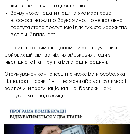
житло не підлягає відновленню.
Заяву може подати людина, яка має право
власності на житло. Зауважимо, що нещодавно
послуга
стала доступною
і для тих, хто має житло
в спільній власності.
Пріоритет в отриманні допомоги мають учасники
бойових дій, сім’ї загиблих військових, люди з
інвалідністю І та ІІ груп та багатодітні родини.
Отримувачем компенсації не може бути особа, яка
підпадає під санкції від держави або має судимості
за злочини проти національної безпеки. Це ж
стосується її спадкоємців.