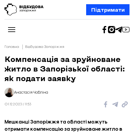
Підтримати
Головна
Відбудова Запоріжжя
Компенсація за зруйноване
житло в Запорізької області:
Новини
Відбудова Запоріжжя
як подати заявку
Ексклюзив
Бізнес
Шлях додому
Анастасія Чобліна
Відбудова. Життя
Колонки
01.12.2023 | 11:53
Про нас
Редакційна політика
Мешканці Запоріжжя та області можуть
отримати компенсацію за зруйноване житло в