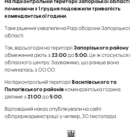
На підконтрольній території Запорізької області
починаючи з 1 грудня подовжили тривалість
комендантської години.
Таке рішення
ухвалили
на Раді оборони Запорізької
області.
Так, відсьогодні на території
Запорізького району
обмеження діють з
23:00
до
5:00.
Це ж стосується і
обласного центру. Зауважимо, що раніше вона
починалась з 00:00.
На підконтрольній території
Василівського та
Пологівського районів
комендантська година
діятиме з
21:00
до
5:00.
Відповідний наказ
опублікували
на сайті
облдержадміністрації у четвер, 30 листопада.