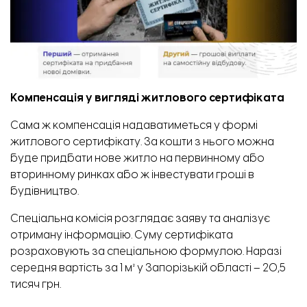
Компенсація у вигляді житлового сертифіката
Сама ж компенсація надаватиметься у формі
житлового сертифікату. За кошти з нього можна
буде придбати нове житло на первинному або
вторинному ринках або ж інвестувати гроші в
будівництво.
Спеціальна комісія розглядає заяву та аналізує
отриману інформацію. Суму сертифіката
розраховують за спеціальною
формулою.
Наразі
середня вартість за 1 м² у Запорізькій області – 20,5
тисяч грн.