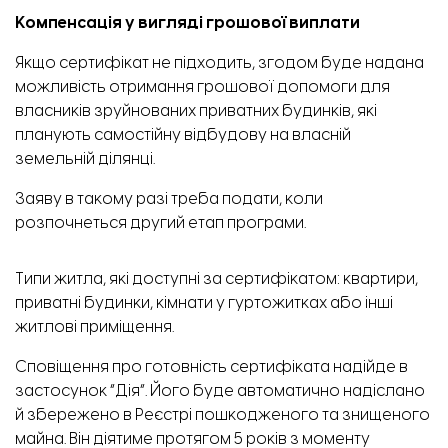
Компенсація у вигляді грошової виплати
Якщо сертифікат не підходить, згодом буде надана
можливість отримання грошової допомоги для
власників зруйнованих приватних будинків, які
планують самостійну відбудову на власній
земельній ділянці.
Заяву в такому разі треба подати, коли
розпочнеться другий етап програми.
Типи житла, які доступні за сертифікатом: квартири,
приватні будинки, кімнати у гуртожитках або інші
житлові приміщення.
Сповіщення про готовність сертифіката надійде в
застосунок “Дія”. Його буде автоматично надіслано
й збережено в Реєстрі пошкодженого та знищеного
майна. Він діятиме протягом 5 років з моменту