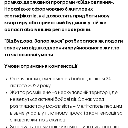
рамках державної програми «єВідновлення».
Наразі вже
сформовано
6 житлових
сертифікатів, які дозволять придбати нову
квартиру або приватний будинок у цій же
області або в інших регіонах країни.
“Відбудова. Запоріжжя” розбиралася як подати
заявку на відшкодування зруйнованого житла
та які основні умови.
Умови отримання компенсації
Оселя пошкоджена через бойові дії після 24
лютого 2022 року.
Житло розміщене на неокупованій території, де
не ведуться активні бойові дії. Однак уряд
розглядає
таку можливість – Мелітополь першим
візьме участь у пілотному проєкті з компенсації за
знищене житло в окупації.
За результатами оцінки комісії було визнано, що