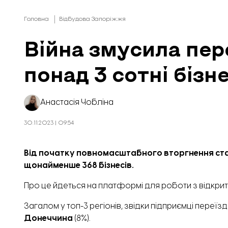
Головна
Відбудова Запоріжжя
Війна змусила пере
понад 3 сотні бізне
Анастасія Чобліна
30.11.2023 | 09:54
Від початку повномасштабного вторгнення стано
щонайменше 368 бізнесів.
Про це
йдеться
на платформі для роботи з відкри
Загалом у топ-3 регіонів, звідки підприємці переїз
Донеччина
(8%).