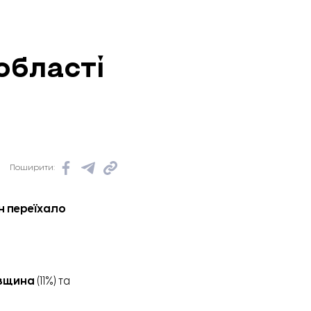
області
Поширити:
н переїхало
вщина
(11%) та