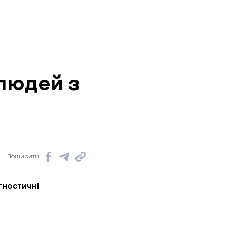
людей з
Поширити:
гностичні