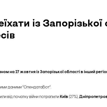
їхати із Запорізької 
сів
м на 27 жовтня із Запорізької області в інший регіо
тими даними “Опендатабот”.
дили від початку війни потрапили
Київ
(27%),
Дніпропетро