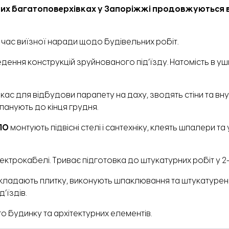
них багатоповерхівках у Запоріжжі продовжуються 
 час виїзної наради щодо будівельних робіт.
ення конструкцій зруйнованого під’їзду. Натомість в 
ас для відбудови парапету на даху, зводять стіни та вн
ланують до кінця грудня.
10
монтують підвісні стелі і сантехніку, клеять шпалери та
трокабелі. Триває підготовка до штукатурних робіт у 2-му
 укладають плитку, виконують шпаклювання та штукатуре
’їздів.
 будинку та архітектурних елементів.