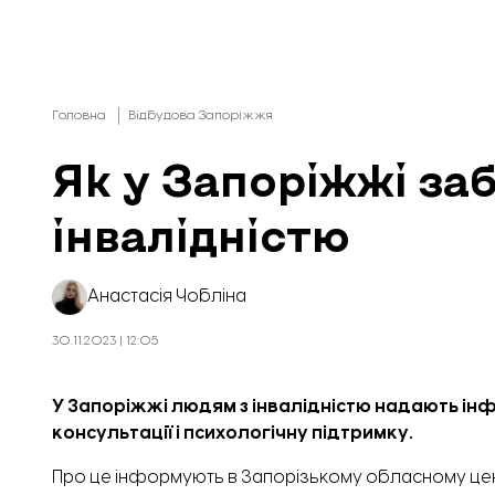
Головна
Відбудова Запоріжжя
Як у Запоріжжі за
інвалідністю
Анастасія Чобліна
30.11.2023 | 12:05
У Запоріжжі людям з інвалідністю надають ін
консультації і психологічну підтримку.
Про це
інформують
в Запорізькому обласному цент