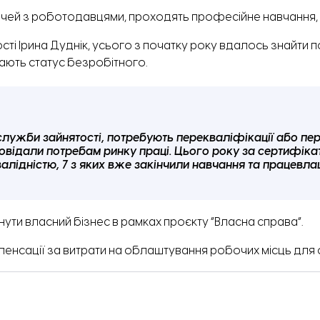
трічей з роботодавцями, проходять професійне навчання,
і Ірина Дуднік, усього з початку року вдалось знайти п
мають статус безробітного.
 служби зайнятості, потребують перекваліфікації або пе
повідали потребам ринку праці. Цього року за сертифік
алідністю, 7 з яких вже закінчили навчання та працевлаш
ти власний бізнес в рамках проєкту “Власна справа”.
сації за витрати на облаштування робочих місць для ос