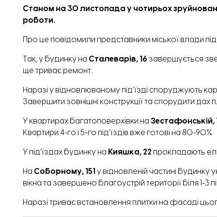
Станом на 30 листопада у чотирьох зруйнова
роботи.
Про це повідомили представники міської влади під
Так, у будинку на
Сталеварів, 16
завершується звед
ще триває ремонт.
Наразі у відновлюваному під’їзді споруджують карк
Завершити зовнішні конструкції та спорудити дах п
У квартирах багатоповерхівки на
Зестафонській, 
Квартири 4-го і 5-го під’їздів вже готові на 80-90%.
У під’їздах будинку на
Кияшка, 22
прокладають елек
На
Соборному, 151
у відновленій частині будинку
вікна та завершено благоустрій території біля 1-3 під
Наразі
триває
встановлення плитки на фасаді цього