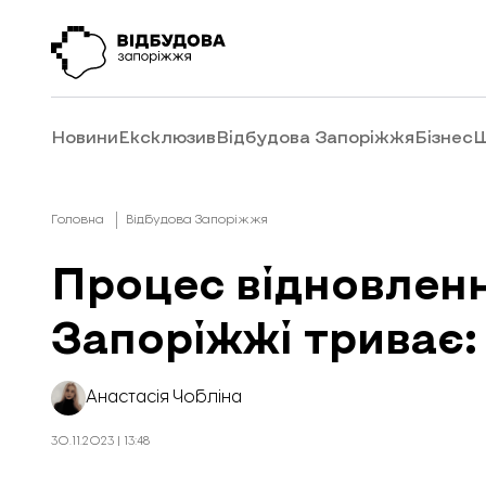
Новини
Ексклюзив
Відбудова Запоріжжя
Бізнес
Ш
Головна
Відбудова Запоріжжя
Процес відновлен
Запоріжжі триває:
Анастасія Чобліна
30.11.2023 | 13:48