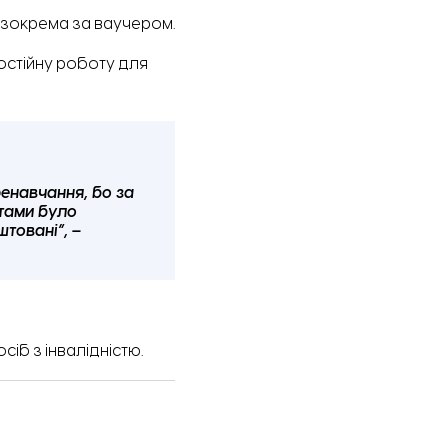
 зокрема за ваучером.
остійну роботу для
ренавчання, бо за
атами було
товані”, –
іб з інвалідністю.