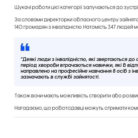
Шукачі роботи цієї категорії залучаються до зус
За словами директорки обласного центру зайнятост
140 громадян з інвалідністю. Натомість 347 людей 
“Деякі люди з інвалідністю, які звертаються до
період хвороби втрачаються навички, які б від
направлено на професійне навчання 8 осіб з інв
зазначають в службі зайнятості.
Також вони мають можливість створити або розвину
Нагадаємо,
що роботодавці можуть отримати компен