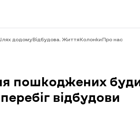
лях додому
Відбудова. Життя
Колонки
Про нас
ня пошкоджених буди
 перебіг відбудови