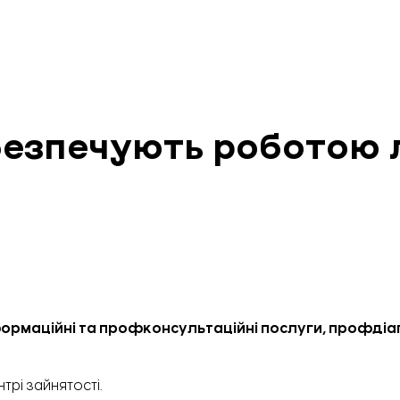
безпечують роботою 
формаційні та профконсультаційні послуги, профдіа
рі зайнятості.