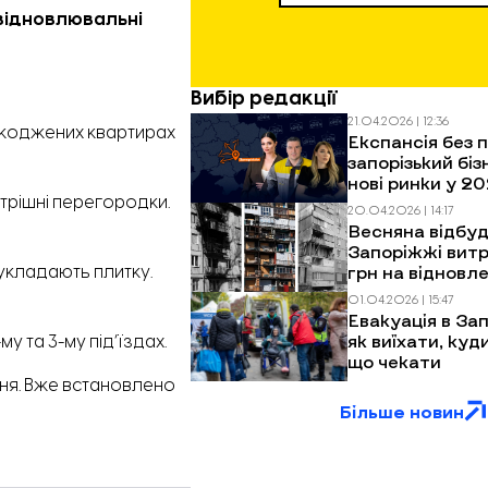
відновлювальні
Вибір редакції
21.04.2026 | 12:36
ушкоджених квартирах
Експансія без п
запорізький біз
нові ринки у 20
утрішні перегородки.
20.04.2026 | 14:17
Весняна відбуд
Запоріжжі витр
грн на відновл
 укладають плитку.
багатоповерхів
01.04.2026 | 15:47
обстрілів
Евакуація в Зап
як виїхати, куд
 та 3-му під’їздах.
що чекати
ння. Вже встановлено
Більше новин