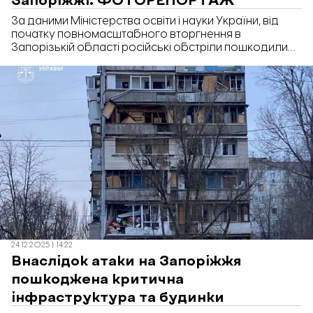
За даними Міністерства освіти і науки України, від
початку повномасштабного вторгнення в
Запорізькій області російські обстріли пошкодили
165 закладів освіти, ще дві школи знищено вщент. 24
грудня російська авіабомба влучила поблизу
школи в Космічному районі Запоріжжя – у будівлі
вибило понад сотню вікон, пошкоджено навчальні
класи та прилеглу територію. «Відбудова.
Запоріжжя» побувала на місці удару та показує, як
нині виглядає школа.
24.12.2025 | 14:22
Внаслідок атаки на Запоріжжя
пошкоджена критична
інфраструктура та будинки