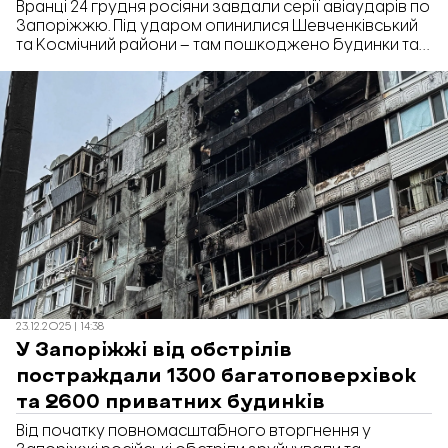
Вранці 24 грудня росіяни завдали серії авіаударів по
Запоріжжю. Під ударом опинилися Шевченківський
та Космічний райони – там пошкоджено будинки та
об’єкти критичної інфраструктури. Поранення
отримали 4 людини. Про це повідомила в.о. міського
голови Запоріжжя Регіна Харченко.
23.12.2025 | 14:38
У Запоріжжі від обстрілів
постраждали 1300 багатоповерхівок
та 2600 приватних будинків
Від початку повномасштабного вторгнення у