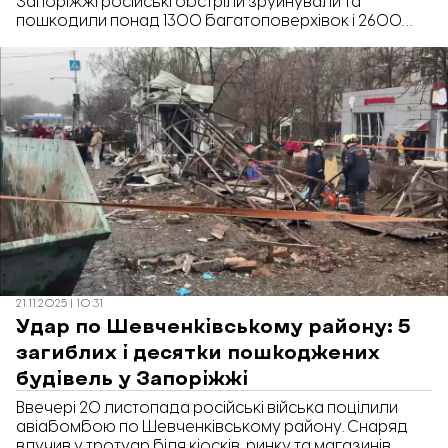
Запоріжжі російські обстріли зруйнували та
пошкодили понад 1300 багатоповерхівок і 2600
будинків у приватному секторі. Про це повідомив
керівник Запорізької обласної військової
адміністрації Іван Федоров.
21.11.2025 | 10:31
Удар по Шевченківському району: 5
загиблих і десятки пошкоджених
будівель у Запоріжжі
Ввечері 20 листопада російські війська поцілили
авіабомбою по Шевченківському району. Снаряд
влучив у тротуар біля кіосків, ринку та магазинів.