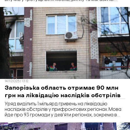
Вибухова хвиля повибивала вікна у
багатоповерхівках. Про це повідомив голова
Запорізької обласної військової адміністрації Іван
Федоров.
14.11.2025 | 13:12
Запорізька область отримає 90 млн
грн на ліквідацію наслідків обстрілів
Уряд виділить 1 мільярд гривень на ліквідацію
наслідків обстрілів у прифронтових регіонах. Мова
йде про 93 громади у дев’яти регіонах, зокрема в
Запорізькій області. Про це повідомила премʼєр-
міністерка України Юлія Свириденко.