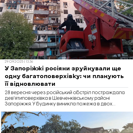
військової адміністрації Іван Федоров.
29.09.2025 | 13:36
У Запоріжжі росіяни зруйнували ще
одну багатоповерхівку: чи планують
її відновлювати
28 вересня через російський обстріл постраждала
дев’ятиповерхівка в Шевченківському районі
Запоріжжя. У будинку виникла пожежа в двох
під’їздах, пошкоджено конструкції. «Відбудова.
Запоріжжя» розповідає, що відомо про наслідки та
чи будуть відновлювати будинок.