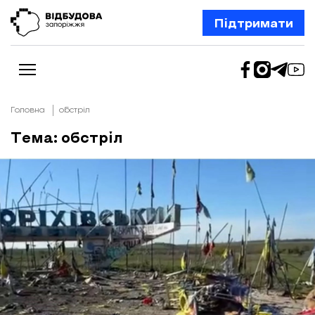
Підтримати
Головна
обстріл
Тема: обстріл
Новини
Відбудова Запоріжжя
Ексклюзив
Бізнес
Шлях додому
Відбудова. Життя
Колонки
Про нас
Редакційна політика