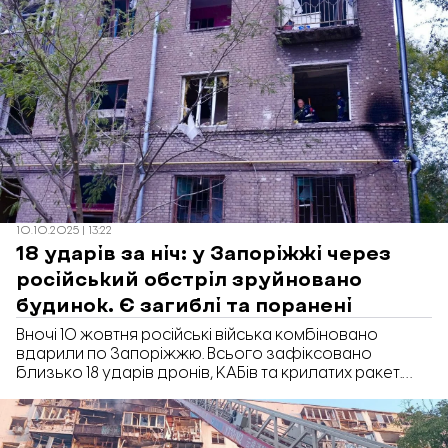
10.10.2025 | 13:22
18 ударів за ніч: у Запоріжжі через
російський обстріл зруйновано
будинок. Є загиблі та поранені
Вночі 10 жовтня російські війська комбіновано
вдарили по Запоріжжю. Всього зафіксовано
близько 18 ударів дронів, КАБів та крилатих ракет.
Більшість цілей летіли в бік критичної та енергетичної
інфраструктури. Пошкоджено і цивільній об’єкти. Про
це повідомив очільник запорізької обласної