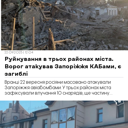
22.09.2025 | 12:04
Руйнування в трьох районах міста.
Ворог атакував Запоріжжя КАБами, є
загиблі
Вранці 22 вересня росіяни масовано атакували
Запоріжжя авіабомбами. У трьох районах міста
зафіксували влучання 10 снарядів, ще частину
авіабомб знищили українські захисники. Про це
повідомив очільник Запорізької обласної
військової адміністрації Іван Федоров.