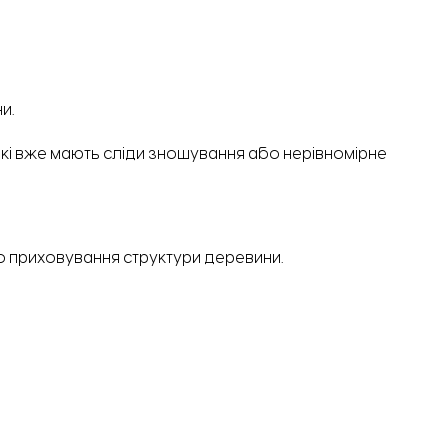
и.
які вже мають сліди зношування або нерівномірне
 приховування структури деревини.