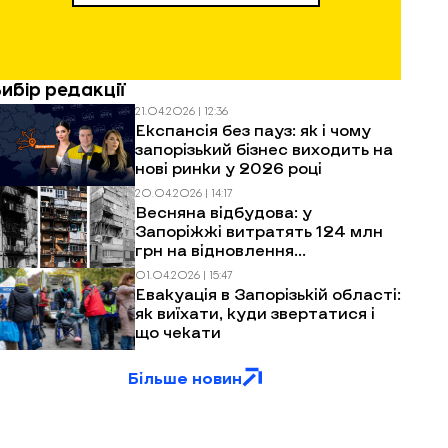
Вибір редакції
21.04.2026 | 12:36
Експансія без пауз: як і чому
запорізький бізнес виходить на
нові ринки у 2026 році
20.04.2026 | 14:17
Весняна відбудова: у
Запоріжжі витратять 124 млн
грн на відновлення
багатоповерхівок після
01.04.2026 | 15:47
обстрілів
Евакуація в Запорізькій області:
як виїхати, куди звертатися і
що чекати
Більше новин