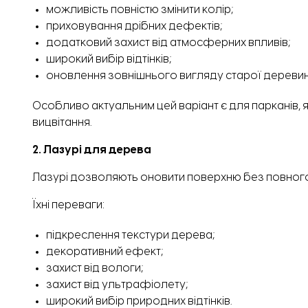
можливість повністю змінити колір;
приховування дрібних дефектів;
додатковий захист від атмосферних впливів;
широкий вибір відтінків;
оновлення зовнішнього вигляду старої деревин
Особливо актуальним цей варіант є для парканів, 
вицвітання.
2. Лазурі для дерева
Лазурі дозволяють оновити поверхню без повного
Їхні переваги:
підкреслення текстури дерева;
декоративний ефект;
захист від вологи;
захист від ультрафіолету;
широкий вибір природних відтінків.