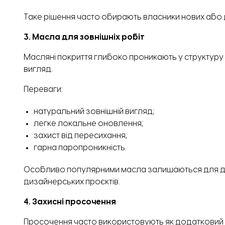
Таке рішення часто обирають власники нових або
3. Масла для зовнішніх робіт
Масляні покриття глибоко проникають у структуру
вигляд.
Переваги:
натуральний зовнішній вигляд;
легке локальне оновлення;
захист від пересихання;
гарна паропроникність.
Особливо популярними масла залишаються для дек
дизайнерських проєктів.
4. Захисні просочення
Просочення часто використовують як додатковий 