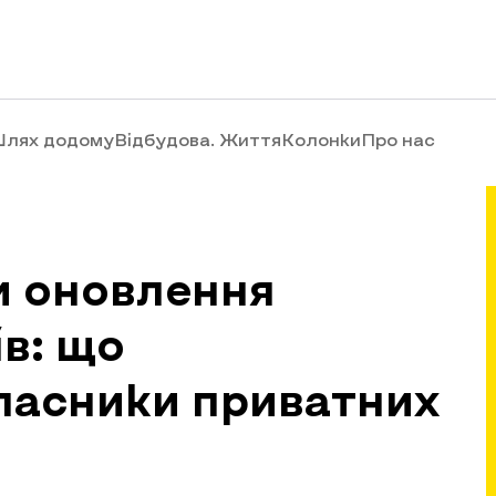
лях додому
Відбудова. Життя
Колонки
Про нас
и оновлення
ів: що
ласники приватних