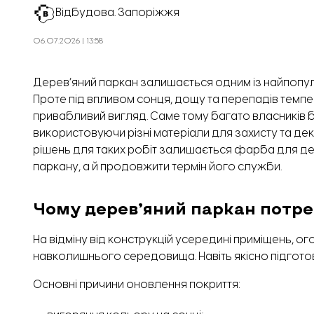
Відбудова. Запоріжжя
06.07.2026 | 13:58
Дерев’яний паркан залишається одним із найпопул
Проте під впливом сонця, дощу та перепадів темпе
привабливий вигляд. Саме тому багато власників 
використовуючи різні матеріали для захисту та де
рішень для таких робіт залишається
фарба для де
паркану, а й продовжити термін його служби.
Чому дерев’яний паркан потре
На відміну від конструкцій усередині приміщень, о
навколишнього середовища. Навіть якісно підгото
Основні причини оновлення покриття: