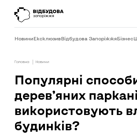
Новини
Ексклюзив
Відбудова Запоріжжя
Бізнес
Ш
Головна
Новини
Популярні способ
дерев’яних паркан
використовують в
будинків?