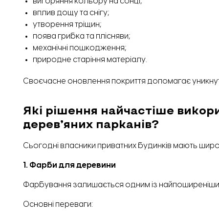
вигоряння кольору на сонці;
вплив дощу та снігу;
утворення тріщин;
поява грибка та плісняви;
механічні пошкодження;
природне старіння матеріалу.
Своєчасне оновлення покриття допомагає уникнути
Які рішення найчастіше викор
дерев’яних парканів?
Сьогодні власники приватних будинків мають широ
1. Фарби для деревини
Фарбування залишається одним із найпоширеніши
Основні переваги: