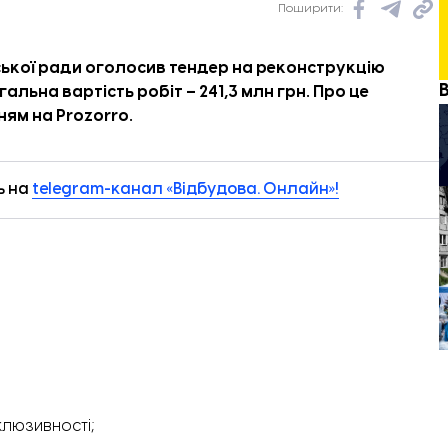
Поширити:
ської ради оголосив тендер на реконструкцію
альна вартість робіт – 241,3 млн грн. Про це
ням
на Prozorro.
ь на
telegram-канал «Відбудова. Онлайн»!
клюзивності;