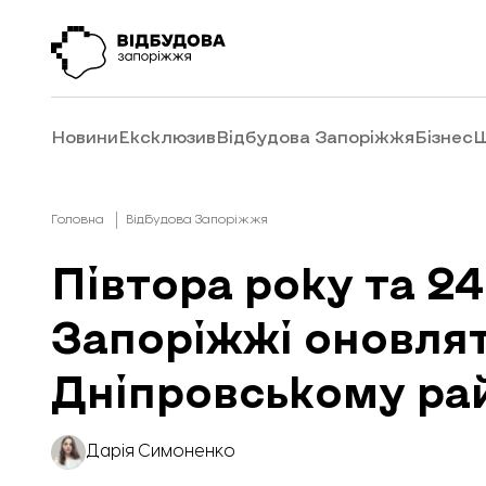
Новини
Ексклюзив
Відбудова Запоріжжя
Бізнес
Ш
Головна
Відбудова Запоріжжя
Півтора року та 24
Запоріжжі оновлят
Дніпровському ра
Дарія Симоненко