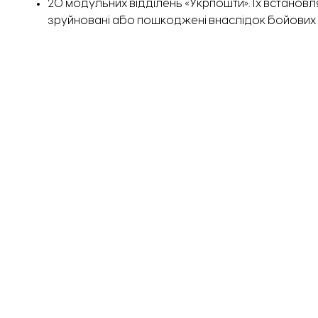
20 модульних відділень «Укрпошти». Їх встановля
зруйновані або пошкоджені внаслідок бойових 
40 одиниць додаткової важкої техніки для розб
Сумській, Запорізькій та Чернігівській областях;
тренувальний симулятор для навчання операторі
техніки для студентів навчального центру у Білій 
Обладнання купить японська сторона. Техніку та 
областей протягом пів року.
Загалом з 2023 року Україна отримала від уряду Я
на відновлення енергетики, транспорту, медицини,
розмінування, підтримку агросектору та розвиток 
ТЕМА:
Мінрозвитку
Японія