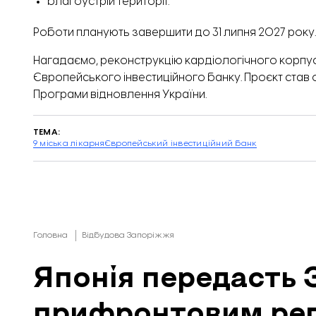
благоустрій території.
Роботи планують завершити до 31 липня 2027 року.
Нагадаємо, реконструкцію кардіологічного корпусу
Європейського інвестиційного банку
. Проєкт став
Програми відновлення України.
ТЕМА:
9 міська лікарня
Європейський інвестиційний банк
Головна
Відбудова Запоріжжя
Японія передасть
прифронтовим рег