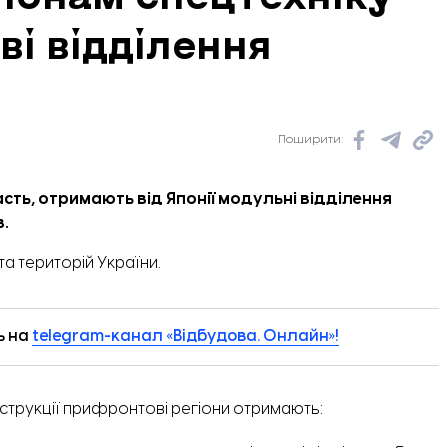
ві відділення
Поширити:
ть, отримають від Японії модульні відділення
в.
та територій України.
ь на
telegram-канал «Відбудова. Онлайн»!
струкції прифронтові регіони отримають: