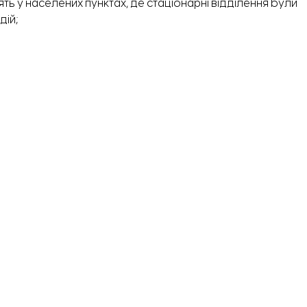
ть у населених пунктах, де стаціонарні відділення були
дій;
ору завалів та надання муніципальних послуг у
в важкої будівельної техніки та 5 одиниць такої
Церкві.
модульні відділення привезуть до прифронтових
понії понад 700 мільйонів доларів. Ці гроші спрямували
 освіти, систем водопостачання, гуманітарне
муніципальної інфраструктури.