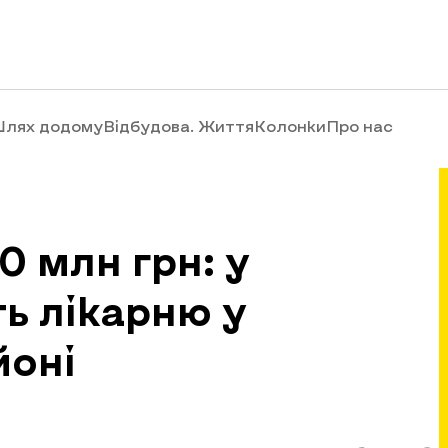
лях додому
Відбудова. Життя
Колонки
Про нас
0 млн грн: у
ь лікарню у
йоні