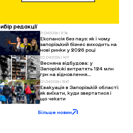
Вибір редакції
21.04.2026 | 12:36
Експансія без пауз: як і чому
запорізький бізнес виходить на
нові ринки у 2026 році
20.04.2026 | 14:17
Весняна відбудова: у
Запоріжжі витратять 124 млн
грн на відновлення
багатоповерхівок після
01.04.2026 | 15:47
обстрілів
Евакуація в Запорізькій області:
як виїхати, куди звертатися і
що чекати
Більше новин