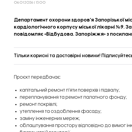
06.01.2026 | 13:00
Департамент охорони здоров’я Запорізької мі
кардіологічного корпусу міської лікарні №9. Заг
повідомляє «
Відбудова. Запоріжжя
» з
посилан
Тільки корисні та достовірні новини! Підписуйтес
Проєкт передбачає:
капітальний ремонт п’яти поверхів і підвалу;
перепланування та ремонт палатного фонду;
ремонт покрівлі;
утеплення та оздоблення фасаду;
заміну інженерних мереж;
облаштування простору відповідно до вимог ін