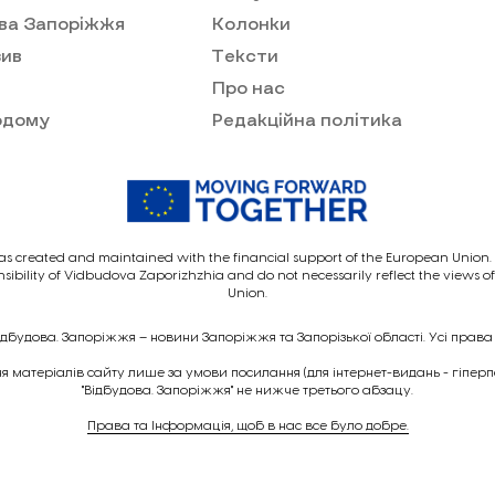
ва Запоріжжя
Колонки
ив
Тексти
Про нас
одому
Редакційна політика
as created and maintained with the financial support of the European Union. I
nsibility of Vidbudova Zaporizhzhia and do not necessarily reflect the views 
Union.
ідбудова. Запоріжжя – новини Запоріжжя та Запорізької області. Усі права
 матеріалів сайту лише за умови посилання (для інтернет-видань - гіпер
"Відбудова. Запоріжжя" не нижче третього абзацу.
Права та Інформація, щоб в нас все було добре.