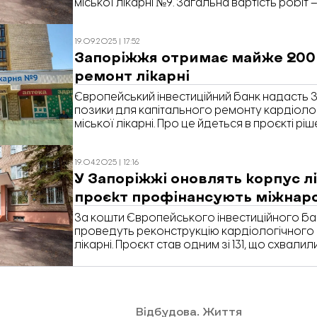
міської лікарні №9. Загальна вартість робіт – 
повідомляє «Відбудова. Запоріжжя» з посил
19.09.2025 | 17:52
Запоріжжя отримає майже 200 
ремонт лікарні
Європейський інвестиційний банк надасть З
позики для капітального ремонту кардіолог
міської лікарні. Про це йдеться в проєкті ріш
19.04.2025 | 12:16
У Запоріжжі оновлять корпус л
проєкт профінансують міжнар
За кошти Європейського інвестиційного ба
проведуть реконструкцію кардіологічного к
лікарні. Проєкт став одним зі 131, що схвали
етапу Програми відновлення України. Про ц
засідання постійної депутатської комісії з 
фінансів Запорізької міськради, передає «
Відбудова. Життя