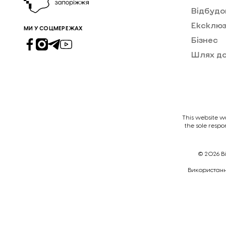
Відбудо
Ексклюз
МИ У СОЦМЕРЕЖАХ
Бізнес
Шлях д
This website w
the sole respo
© 2026
В
Викориcтання