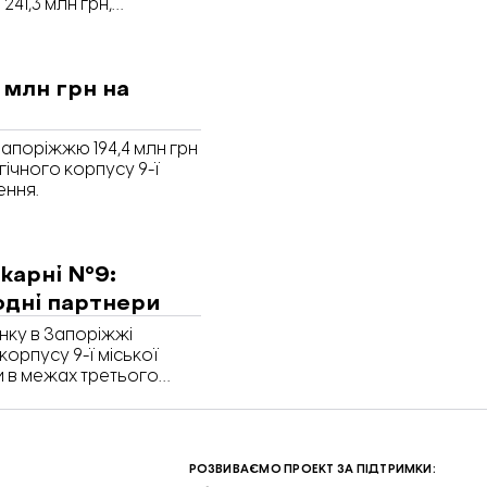
241,3 млн грн,
анням на Prozorro.
млн грн на
апоріжжю 194,4 млн грн
ічного корпусу 9-ї
ення.
ікарні №9:
одні партнери
нку в Запоріжжі
орпусу 9-ї міської
ли в межах третього
е стало відомо під час
питань бюджету і
Відбудова. Запоріжжя».
РОЗВИВАЄМО ПРОЕКТ ЗА ПІДТРИМКИ: