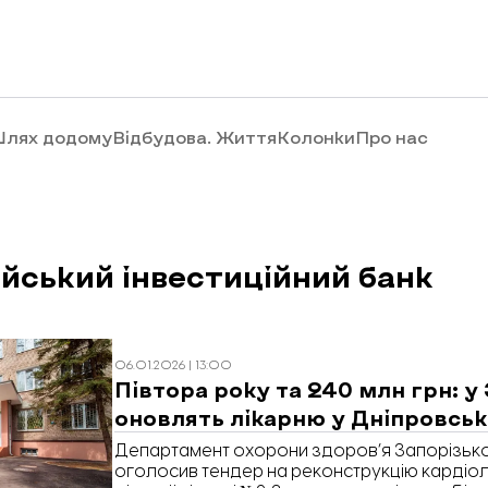
лях додому
Відбудова. Життя
Колонки
Про нас
йський інвестиційний банк
06.01.2026 | 13:00
Півтора року та 240 млн грн: у
оновлять лікарню у Дніпровсь
Департамент охорони здоров’я Запорізької
оголосив тендер на реконструкцію кардіо