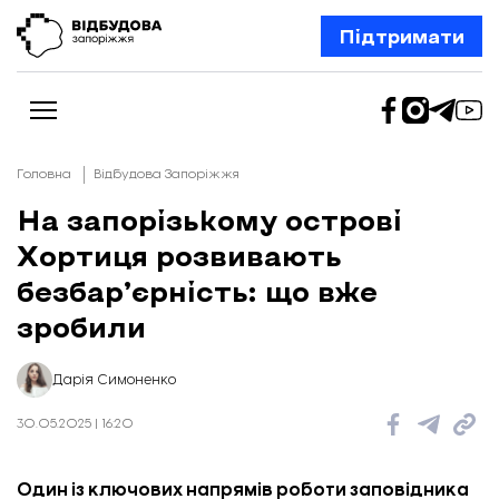
Підтримати
Головна
Відбудова Запоріжжя
На запорізькому острові
Хортиця розвивають
Новини
Відбудова Запоріжжя
безбар’єрність: що вже
Ексклюзив
Бізнес
зробили
Шлях додому
Відбудова. Життя
Колонки
Дарія Симоненко
Про нас
Редакційна політика
30.05.2025 | 16:20
Один із ключових напрямів роботи заповідника