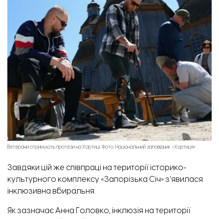
Ветерани отримують протези на Хортиці. Фото: Національний заповідник «Хортиця».
Завдяки цій же співпраці на території історико-
культурного комплексу «Запорізька Січ» з’явилася
інклюзивна вбиральня.
Як зазначає Анна Головко, інклюзія на території