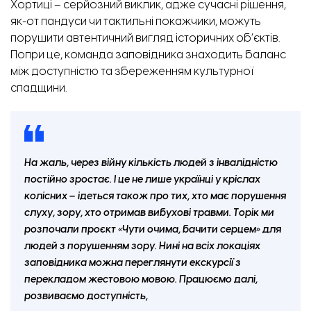
Хортиці – серйозний виклик, адже сучасні рішення,
як-от пандуси чи тактильні покажчики, можуть
порушити автентичний вигляд історичних об’єктів.
Попри це, команда заповідника знаходить баланс
між доступністю та збереженням культурної
спадщини.
На жаль, через війну кількість людей з інвалідністю
постійно зростає. І це не лише українці у кріслах
колісних – ідеться також про тих, хто має порушення
слуху, зору, хто отримав вибухові травми. Торік ми
розпочали проєкт «Чути очима, бачити серцем» для
людей з порушенням зору. Нині на всіх локаціях
заповідника можна переглянути екскурсії з
перекладом жестовою мовою. Працюємо далі,
розвиваємо доступність,