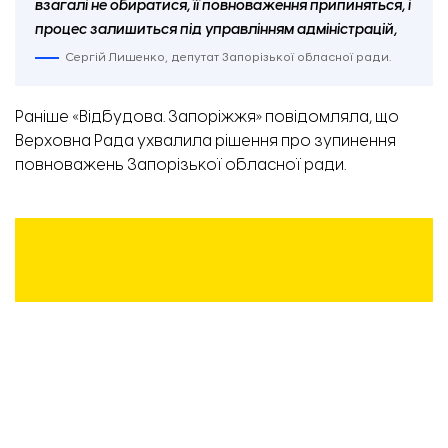
взагалі не обиратися, її повноваження припиняться, і
процес залишиться під управлінням адміністрацій,
Сергій Лишенко, депутат Запорізької обласної ради.
Раніше «Відбудова. Запоріжжя» повідомляла, що
Верховна Рада ухвалила рішення про
зупинення
повноважень
Запорізької обласної ради.
ПІДТРИМАЙТЕ
РОБОТУ
КОМАНДИ
«ВІДБУДОВИ.
ЗАПОРІЖЖЯ»!
Приставні пандуси на вході до будівель комплексу «Запорізька Січ». Фото: Національний
заповідник «Хортиця».