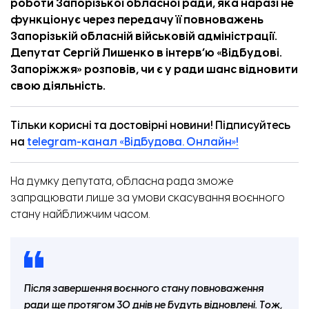
роботи Запорізької обласної ради, яка наразі не
функціонує через передачу її повноважень
Запорізькій обласній військовій адміністрації.
Депутат Сергій Лишенко в
інтерв’ю
«
Відбудові.
Запоріжжя
» розповів, чи є у ради шанс відновити
свою діяльність.
Тільки корисні та достовірні новини! Підписуйтесь
на
telegram-канал «Відбудова. Онлайн»!
На думку депутата, обласна рада зможе
запрацювати лише за умови скасування воєнного
стану найближчим часом.
Після завершення воєнного стану повноваження
ради ще протягом 30 днів не будуть відновлені. Тож,
Ветерани отримують протези на Хортиці. Фото: Національний заповідник «Хортиця».