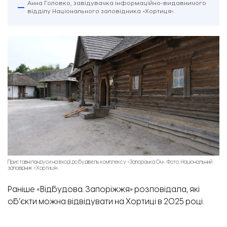
Анна Головко, завідувачка інформаційно-видавничого
відділу Національного заповідника «Хортиця».
Приставні пандуси на вході до будівель комплексу «Запорізька Січ». Фото: Національний
заповідник «Хортиця».
Раніше «Відбудова. Запоріжжя» розповідала,
які
об’єкти
можна відвідувати
на Хортиці в 2025 році.