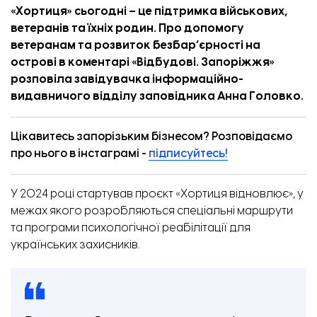
«Хортиця» сьогодні – це підтримка військових,
ветеранів та їхніх родин.
Про допомогу
ветеранам та розвиток безбар’єрності на
острові в
коментарі
«
Відбудові. Запоріжжя
»
розповіла
завідувачка інформаційно-
видавничого відділу
заповідника Анна Головко.
Цікавитесь запорізьким бізнесом? Розповідаємо
про нього в інстаграмі -
підписуйтесь!
У 2024 році стартував проєкт «Хортиця відновлює», у
межах якого розробляються спеціальні маршрути
та програми психологічної реабілітації для
українських захисників.