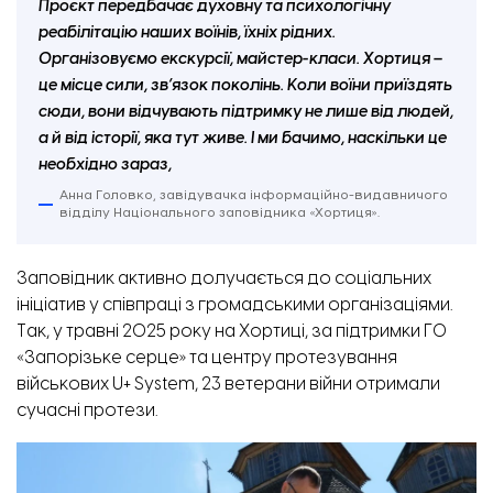
Проєкт передбачає духовну та психологічну
реабілітацію наших воїнів, їхніх рідних.
Організовуємо екскурсії, майстер-класи. Хортиця –
це місце сили, зв’язок поколінь. Коли воїни приїздять
сюди, вони відчувають підтримку не лише від людей,
а й від історії, яка тут живе. І ми бачимо, наскільки це
необхідно зараз,
Анна Головко, завідувачка інформаційно-видавничого
відділу Національного заповідника «Хортиця».
Заповідник активно долучається до соціальних
ініціатив у співпраці з громадськими організаціями.
Так, у травні 2025 року на Хортиці, за підтримки ГО
«Запорізьке серце» та центру протезування
військових U+ System, 23 ветерани війни отримали
сучасні протези.