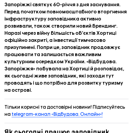
Запоріжжі святкує 60-річчя з дня заснування.
Перед початком повномасштабного вторгнення
інфраструктуру заповідника активно
розвивали, також створили новий брендинг.
Наразі через війну більшість об’єктів Хортиці
офіційно закриті, а інвестиції тимчасово
призупинені. Попри це, заповідник продовжує
працювати та залишається важливим
культурним осередком України. «
Відбудова.
Запоріжжя
» побувала на Хортиці й розповідає,
як сьогодні живе заповідник, які заходи тут
проводять і що потрібно для розвитку туризму
на острові.
Тільки корисні та достовірні новини! Підписуйтесь
на
telegram-канал «Відбудова. Онлайн»!
Як сьогодні працює заповідник