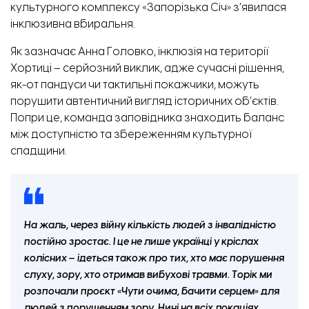
культурного комплексу «Запорізька Січ» з’явилася
інклюзивна вбиральня.
Як зазначає Анна Головко, інклюзія на території
Хортиці – серйозний виклик, адже сучасні рішення,
як-от пандуси чи тактильні покажчики, можуть
порушити автентичний вигляд історичних об’єктів.
Попри це, команда заповідника знаходить баланс
між доступністю та збереженням культурної
спадщини.
На жаль, через війну кількість людей з інвалідністю
постійно зростає. І це не лише українці у кріслах
колісних – ідеться також про тих, хто має порушення
слуху, зору, хто отримав вибухові травми. Торік ми
розпочали проєкт «Чути очима, бачити серцем» для
людей з порушенням зору. Нині на всіх локаціях