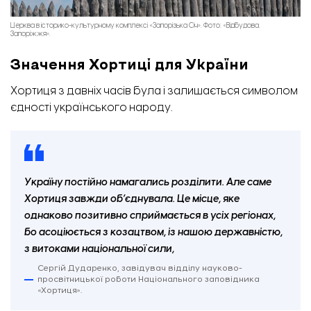
Церква в історико-культурному комплексі «Запорізька Січ». Фото: «Відбудова.
Запоріжжя».
Значення Хортиці для України
Хортиця з давніх часів була і залишається символом
єдності українського народу.
Україну постійно намагались розділити. Але саме
Хортиця завжди об’єднувала. Це місце, яке
однаково позитивно сприймається в усіх регіонах,
бо асоціюється з козацтвом, із нашою державністю,
з витоками національної сили,
Сергій Дударенко, завідувач відділу науково-
просвітницької роботи Національного заповідника
«Хортиця».