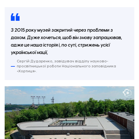
Церква в історико-культурному комплексі «Запорізька Січ». Фото: «Відбудова. Запоріжжя».
З 2015 року музей закритий через проблеми з
дахом. Дуже хочеться, щоб він знову запрацював,
адже це наша історія і, по суті, стрижень усієї
української нації,
Сергій Дударенко, завідувач відділу науково-
просвітницької роботи Національного заповідника
«Хортиця».