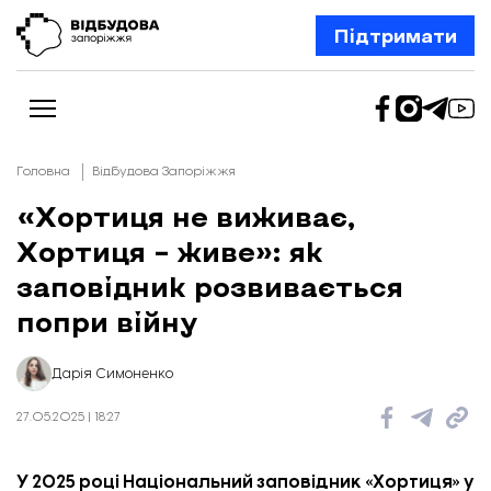
Підтримати
Головна
Відбудова Запоріжжя
«Хортиця не виживає,
Хортиця – живе»: як
Новини
Відбудова Запоріжжя
заповідник розвивається
Ексклюзив
Бізнес
попри війну
Шлях додому
Відбудова. Життя
Колонки
Дарія Симоненко
Про нас
Редакційна політика
27.05.2025 | 18:27
У 2025 році Національний заповідник «Хортиця» у