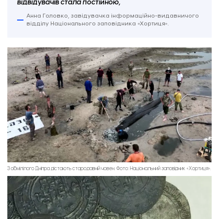
відвідувачів стала постійною,
Анна Головко, завідувачка інформаційно-видавничого
відділу Національного заповідника «Хортиця».
З обмілілого Дніпра дістають стародавній човен. Фото: Національний заповідник «Хортиця».