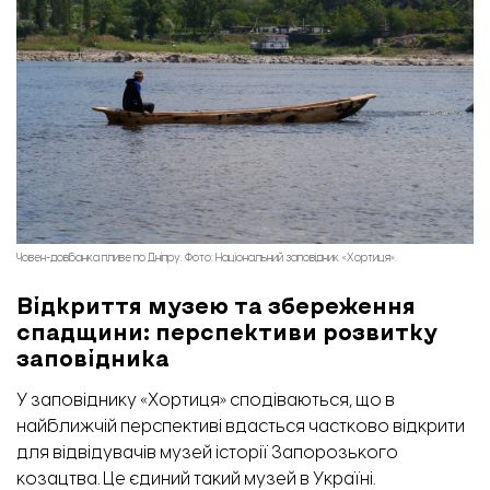
Човен-довбанка пливе по Дніпру. Фото: Національний заповідник «Хортиця».
Відкриття музею та збереження
спадщини: перспективи розвитку
заповідника
У заповіднику «Хортиця» сподіваються, що в
найближчій перспективі вдасться частково відкрити
для відвідувачів музей історії Запорозького
козацтва. Це єдиний такий музей в Україні.