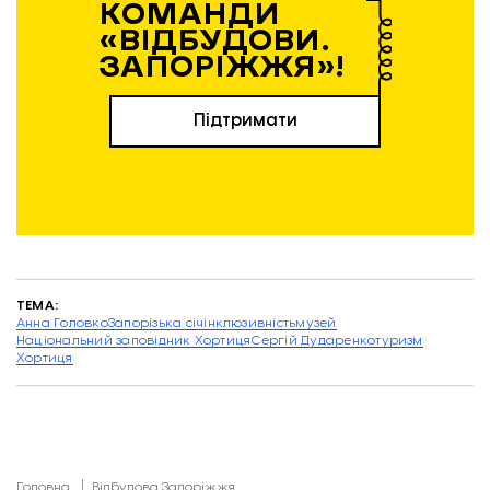
КОМАНДИ
«ВІДБУДОВИ.
ЗАПОРІЖЖЯ»!
Підтримати
ТЕМА:
Анна Головко
Запорізька січ
інклюзивність
музей
Національний заповідник Хортиця
Сергій Дударенко
туризм
Хортиця
Головна
Відбудова Запоріжжя