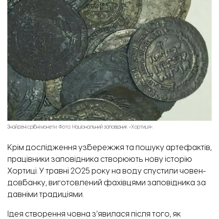
Пагорб Єдності на Хортиці. Фото: «Відбудова. Запоріжжя».
Знайдені срібні монети. Фото: Національний заповідник «Хортиця».
Крім дослідження узбережжя та пошуку артефактів,
працівники заповідника створюють нову історію
Хортиці. У травні 2025 року на воду спустили човен-
довбанку, виготовлений фахівцями заповідника за
давніми традиціями.
Ідея створення човна з’явилася після того, як