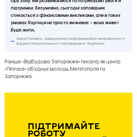
сіру зону. Ми розвиваємося та потребуємо уваги й
підтримки. Безумовно, сьогодні заповідник
стикається з фінансовими викликами, але в таких
умовах Хортиця не просто виживає – вона живе і
буде жити,
Анна Головко, завідувачка інформаційно-видавничого
відділу Національного заповідника «Хортиця».
Раніше
«
Відбудова. Запоріжжя
»
писала,
як центр
«
Піпл.юа
» об’єднує молодь Мелітополя та
Вхід до історико-культурного комплексу «Запорізька Січ» на острові Хортиці. Фото:
Запоріжжя.
«Відбудова. Запоріжжя».
ПІДТРИМАЙТЕ
РОБОТУ