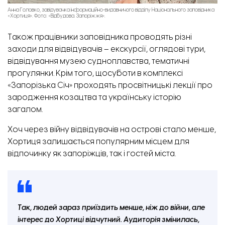
Анна Головко, завідувачка інформаційно-видавничого відділу Національного заповідника
«Хортиця». Фото: «Відбудова. Запоріжжя».
Також працівники заповідника проводять різні
заходи для відвідувачів – екскурсії, оглядові тури,
відвідування музею судноплавства, тематичні
прогулянки. Крім того, щосуботи в комплексі
«Запорізька Січ» проходять просвітницькі лекції про
зародження козацтва та українську історію
загалом.
Хоч через війну відвідувачів на острові стало менше,
Хортиця залишається популярним місцем для
відпочинку як запоріжців, так і гостей міста.
Так, людей зараз приїздить менше, ніж до війни, але
інтерес до Хортиці відчутний. Аудиторія змінилась,