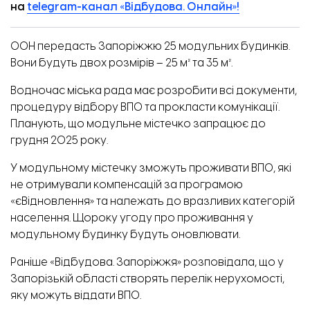
на
telegram-канал «Відбудова. Онлайн»!
ООН передасть Запоріжжю 25 модульних будинків.
Вони будуть двох розмірів – 25 м² та 35 м².
Водночас міська рада має розробити всі документи,
процедуру відбору ВПО та прокласти комунікації.
Планують, що модульне містечко запрацює до
грудня 2025 року.
У модульному містечку зможуть проживати ВПО, які
не отримували компенсацій за програмою
«єВідновлення» та належать до вразливих категорій
населення. Щороку угоду про проживання у
модульному будинку будуть оновлювати.
Раніше «Відбудова. Запоріжжя» розповідала, що
у
Запорізькій області створять
перелік нерухомості
,
яку можуть віддати ВПО.