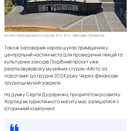
Музей історії Запорозького козацтва. Фото: Фото: «Відбудова. Запоріжжя».
Також заповідник наразі шукає приміщення у
центральній частині міста для проведення лекцій та
культурних заходів. Подібний проєкт уже
реалізовувався у музейних студіях «Місто за
порогами» до грудня 2024 року. Через фінансові
труднощі музей закрили.
На думку Сергія Дударенка, пріоритетом розвитку
Хортиці як туристичного магніту має залишатися її
історичний компонент.
Сергій Дударенко, завідувач відділу науково-просвітницької роботи Національного
заповідника «Хортиця». Фото: Національний заповідник «Хортиця».