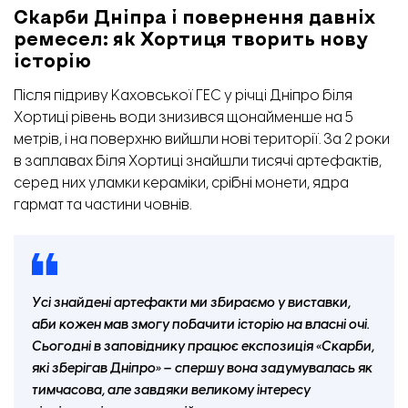
Скарби Дніпра і повернення давніх
ремесел: як Хортиця творить нову
історію
Після підриву Каховської ГЕС у річці Дніпро біля
Хортиці рівень води знизився щонайменше на 5
метрів, і на поверхню вийшли нові території. За 2 роки
в заплавах біля Хортиці знайшли тисячі артефактів,
серед них уламки кераміки, срібні монети, ядра
гармат та частини човнів.
Усі знайдені артефакти ми збираємо у виставки,
аби кожен мав змогу побачити історію на власні очі.
Сьогодні в заповіднику працює експозиція «Скарби,
які зберігав Дніпро» – спершу вона задумувалась як
тимчасова, але завдяки великому інтересу