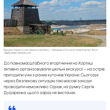
Вхід до історико-культурного комплексу «Запорізька Січ» на острові Хортиці. Фото:
«Відбудова. Запоріжжя».
До повномасштабного вторгнення на Хортиці
активно організовували шкільні екскурсії – на острів
приїздили учні з різних куточків України. Сьогодні
через безпекову ситуацію такі масові заходи
проводити неможливо. Однак, на думку Сергія
Дударенка, цього зараз не вистачає.