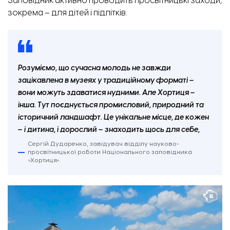
Заповідник активно проводить просвітницькі заходи,
зокрема – для дітей і підлітків.
Розуміємо, що сучасна молодь не завжди
зацікавлена в музеях у традиційному форматі –
вони можуть здаватися нудними. Але Хортиця –
інша. Тут поєднується промисловий, природний та
історичний ландшафт. Це унікальне місце, де кожен
– і дитина, і дорослий – знаходить щось для себе,
Сергій Дударенко, завідувач відділу науково-
просвітницької роботи Національного заповідника
«Хортиця».