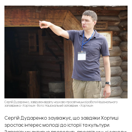
Сергій Дударенко, завідувач відділу науково-просвітницької роботи Національного
заповідника «Хортиця». Фото: Національний заповідник «Хортиця».
Сергій Дударенко зауважує, що завдяки Хортиці
зростає інтерес молоді до історії та культури.