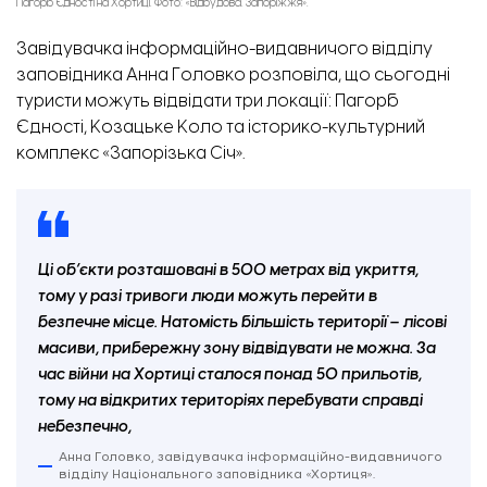
Пагорб Єдності на Хортиці. Фото: «Відбудова. Запоріжжя».
Завідувачка інформаційно-видавничого відділу
заповідника Анна Головко розповіла, що сьогодні
туристи можуть відвідати три локації: Пагорб
Єдності, Козацьке Коло та історико-культурний
комплекс «Запорізька Січ».
Ці об’єкти розташовані в 500 метрах від укриття,
тому у разі тривоги люди можуть перейти в
безпечне місце. Натомість більшість території – лісові
масиви, прибережну зону відвідувати не можна. За
час війни на Хортиці сталося понад 50 прильотів,
тому на відкритих територіях перебувати справді
небезпечно,
Анна Головко, завідувачка інформаційно-видавничого
відділу Національного заповідника «Хортиця».