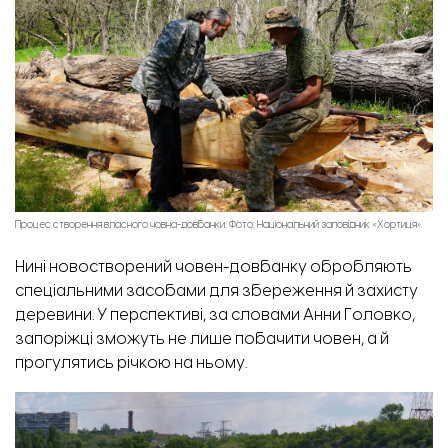
Анна Головко, завідувачка інформаційно-видавничого відділу Національного заповідника
«Хортиця». Фото: «Відбудова. Запоріжжя».
Процес створення власного човна-довбанки. Фото: Національний заповідник «Хортиця».
Нині новостворений човен-довбанку обробляють
спеціальними засобами для збереження й захисту
деревини. У перспективі, за словами Анни Головко,
запоріжці зможуть не лише побачити човен, а й
прогулятись річкою на ньому.