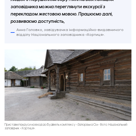
заповідника можна переглянути екскурсії з
перекладом жестовою мовою. Працюємо далі,
розвиваємо доступність,
Анна Головко, завідувачка інформаційно-видавничого
відділу Національного заповідника «Хортиця».
Приставні пандуси на вході до будівель комплексу «Запорізька Січ». Фото: Національний
заповідник «Хортиця».