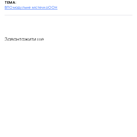
ТЕМА:
ВПО
модульне містечко
ООН
Завантажити ще...
ПІДТРИМАЙТЕ
РОБОТУ
КОМАНДИ
«ВІДБУДОВИ.
ЗАПОРІЖЖЯ»!
Підтримати
Приставні пандуси на вході до будівель комплексу «Запорізька Січ». Фото: Національний
заповідник «Хортиця».