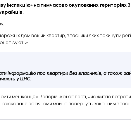
у інспекцію» на тимчасово окупованих територіях З
країнців.
у.
порожніх домівок чи квартир, власники яких покинули регіо
оналізують».
ати інформацію про квартири без власників, а також за
ачають у ЦНС.
бити мешканцям Запорізької області, чиє
житло потрапи
конфісковане росіянами майно повернуть законним власни