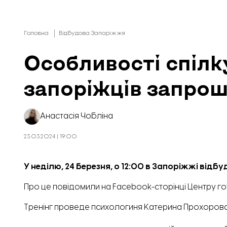
Головна
Відбудова Запоріжжя
Особливості спілк
запоріжців запрош
Анастасія Чобліна
23.03.2024 | 19:00
У неділю, 24 березня, о 12:00 в Запоріжжі відб
Про це
повідомили
на Facebook-сторінці Центру го
Тренінг проведе психологиня Катерина Прохорова.