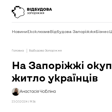
Новини
Ексклюзив
Відбудова Запоріжжя
Бізнес
Ш
Головна
Відбудова Запоріжжя
На Запоріжжі окуп
житло українців
Анастасія Чобліна
23.03.2024 | 19:36