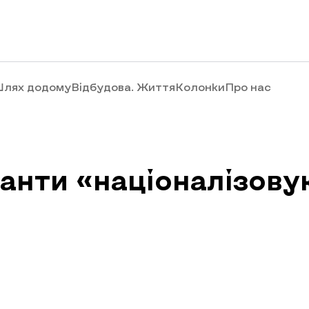
лях додому
Відбудова. Життя
Колонки
Про нас
анти «націоналізову