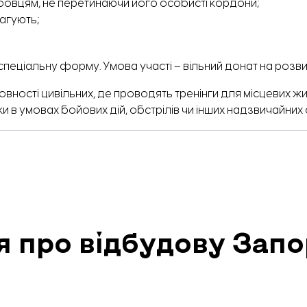
бовцям, не перетинаючи його особисті кордони;
еагують;
спеціальну форму.
Умова участі – вільний донат на розви
ності цивільних, де проводять тренінги для місцевих жи
ки в умовах бойових дій, обстрілів чи інших надзвичайних 
я про відбудову Зап