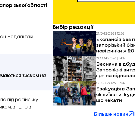
апорізької області
Вибір редакції
21.04.2026 | 12:36
н. Надалі такі
Експансія без п
запорізький біз
нові ринки у 20
20.04.2026 | 14:17
Весняна відбуд
Запоріжжі витр
грн на відновл
ймаються тиском на
багатоповерхів
01.04.2026 | 15:47
обстрілів
Евакуація в Зап
як виїхати, куд
що чекати
ло під російську
кам, згідно з
Більше новин