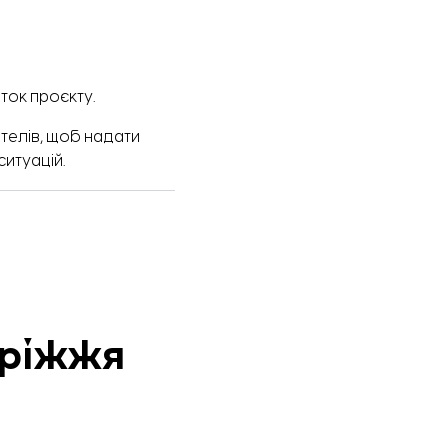
ток проєкту.
телів, щоб надати
ситуацій.
оріжжя