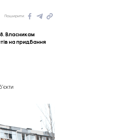
Поширити:
 8. Власникам
атів на придбання
бʼєкти