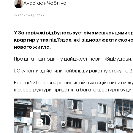
Анастасія Чобліна
22.03.2024 | 17:03
У Запоріжжі відбулась зустріч з мешканцями з
квартир у тих підʼїздах, які відновлювати ек
нового житла.
Про ці та інші події – у дайджесті новин «Відбудови
1. Окупанти здійснили найбільшу ракетну атаку п
Вранці 22 березня російські війська здійснили ни
інфраструктури, приватні та багатоквартирні будин