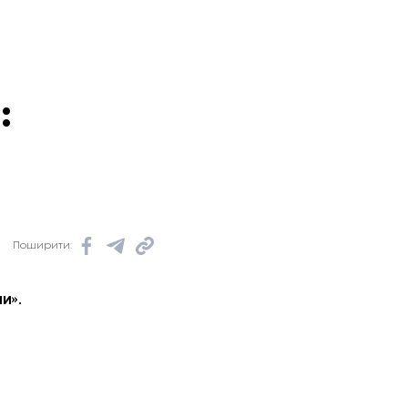
:
Поширити:
и».