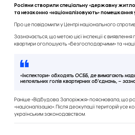
Росіяни створили спеціальну «державну житлов
та незаконно «націоналізовують» помешкання у
Про це
повідомили
у Центрі національного спротив
Зазначається, що метою цієї інспекції є виявлення 
квартири оголошують «безгосподарчими» та «наці
«Інспектори» обходять ОСББ, де вимагають над
нелояльних голів квартирних об’єднань, – зазн
Раніше «Відбудова. Запоріжжя» пояснювала, що ро
«націоналізацію».
Після деокупації територій усе 
українським законодавством.