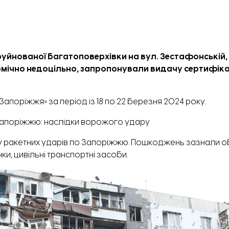
руйнованої багатоповерхівки на вул. Зестафонській,
ономічно недоцільно, запропонували видачу сертифік
. Запоріжжя» за період із 18 по 22 березня 2024 року.
о Запоріжжю: наслідки ворожого удару
зку ракетних ударів по Запоріжжю. Пошкоджень зазнали о
ки, цивільні транспортні засоби.