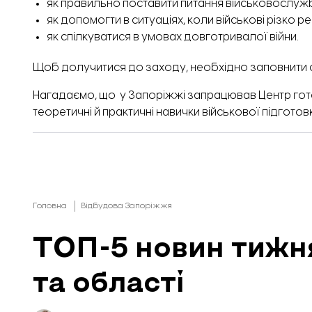
як правильно поставити питання військовослуж
як допомогти в ситуаціях, коли військові різко р
як спілкуватися в умовах довготривалої війни.
Щоб долучитися до заходу, необхідно заповнити
Нагадаємо,
що у Запоріжжі запрацював Центр готов
теоретичні й практичні навички військової підготов
Головна
Відбудова Запоріжжя
ТОП-5 новин тижн
та області