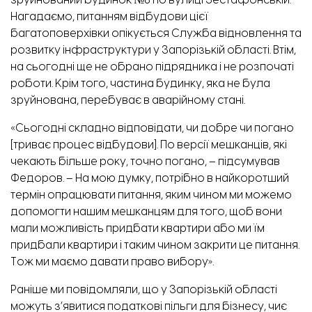
зруйнований будинок №8 по вулиці Зестафонській.
Нагадаємо, питанням відбудови цієї
багатоповерхівки опікується Служба відновлення та
розвитку інфраструктури у Запорізькій області. Втім,
на сьогодні ще не обрано підрядника і не розпочаті
роботи. Крім того, частина будинку, яка не була
зруйнована, перебуває в аварійному стані.
«Сьогодні складно відповідати, чи добре чи погано
[триває процес відбудови]. По версії мешканців, які
чекають більше року, точно погано, – підсумував
Федоров. – На мою думку, потрібно в найкоротший
термін опрацювати питання, яким чином ми можемо
допомогти нашим мешканцям для того, щоб вони
мали можливість придбати квартири або ми їм
придбали квартири і таким чином закрити це питання.
Тож ми маємо давати право вибору».
Раніше ми повідомляли, що у Запорізькій області
можуть
з’явитися
податкові пільги для бізнесу, чиє