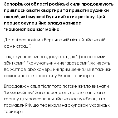
Запорізької області російські сили продовжують
привласнювати квартири та приватні будинки
людей, які змушені були виїхати з регіону. Цей
процес окупаційна влада називає
“націоналізацією” майна.
Деталі
розповіли
в Бердянській міській військовій
адміністрації.
Так, окупанти виправдовують ці дії “фінансовими
збитками” і “комунальними негараздами”, які несуть
всі житлові або комерційні приміщення, чиї власники
виїхали на підконтрольну Україні територію.
Впродовж місяця після того як таке житло визнали
“безхазяйним” його передають до спеціального
фонду для розселення військовослужбовців та
громадян РФ, що переїхали на окуповані українські
території.