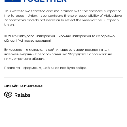
This website was created and maintained with the financial support of
the European Union. Its contents are the sole responsibility of Vidbudova
Zaporizhzhia and do not necessarily reflect the views of the European
Union.
© 2026
Відбудова. Запоріжжя – новини Запоріжжя та Запорізької
області. Усі права захищені.
Викориcтання матеріалів сайту лише за умови посилання (для
інтернет-видань - гіперпосилання) на "Відбудова. Запоріжжя" не
нижче третього абзацу.
Права та Інформація, щоб в нас все було добре.
ДИЗАЙН ТА РОЗРОБКА: