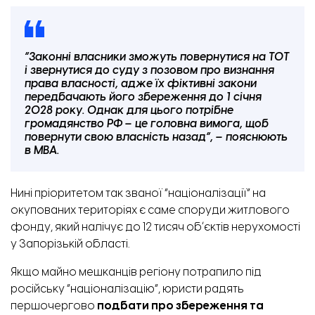
“Законні власники зможуть повернутися на ТОТ
і звернутися до суду з позовом про визнання
права власності, адже їх фіктивні закони
передбачають його збереження до 1 січня
2028 року. Однак для цього потрібне
громадянство РФ – це головна вимога, щоб
повернути свою власність назад”, – пояснюють
в МВА.
Нині пріоритетом так званої “націоналізації” на
окупованих територіях є саме споруди житлового
фонду, який налічує до 12 тисяч обʼєктів нерухомості
у Запорізькій області.
Якщо майно мешканців регіону потрапило під
російську “націоналізацію”, юристи радять
першочергово
подбати про збереження та