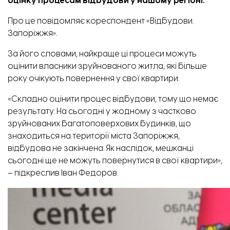
оцінку процесам відбудови у нашому регіоні.
Про це повідомляє кореспондент
«Відбудови.
Запоріжжя»
.
За його словами, найкраще ці процеси можуть
оцінити власники зруйнованого житла, які більше
року очікують повернення у свої квартири.
«Складно оцінити процес відбудови, тому що немає
результату. На сьогодні у жодному з частково
зруйнованих багатоповерхових будинків, що
знаходиться на території міста Запоріжжя,
відбудова не закінчена. Як наслідок, мешканці
сьогодні ще не можуть повернутися в свої квартири»,
– підкреслив Іван Федоров.