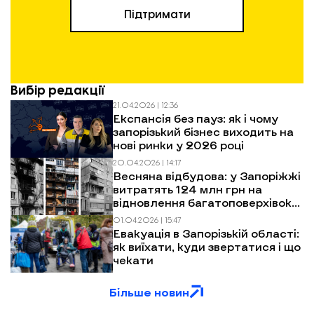
Підтримати
Вибір редакції
21.04.2026 | 12:36
Експансія без пауз: як і чому
запорізький бізнес виходить на
нові ринки у 2026 році
20.04.2026 | 14:17
Весняна відбудова: у Запоріжжі
витратять 124 млн грн на
відновлення багатоповерхівок
після обстрілів
01.04.2026 | 15:47
Евакуація в Запорізькій області:
як виїхати, куди звертатися і що
чекати
Більше новин