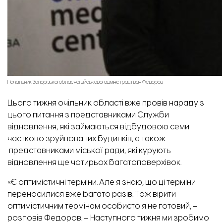
Начальник Запорізької обласної військової адміністрації Іван Федоров
Цього тижня очільник області вже провів нараду з
цього питання з представниками Служби
відновлення, які займаються відбудовою семи
частково зруйнованих будинків, а також
представниками міської ради, які курують
відновлення ще чотирьох багатоповерхівок.
«Є оптимістичні терміни. Але я знаю, що ці терміни
переносилися вже багато разів. Тож вірити
оптимістичним термінам особисто я не готовий, –
розповів Федоров. – Наступного тижня ми зробимо