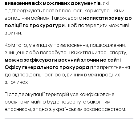
вивезення всіх можливих документів
, які
підтверджують право власності, користування чи
володіння майном. Також варто
написати заяву до
поліції та прокуратури
, щоб попередити можливі
збитки.
Крім того, у випадку привласнення, пошкодження,
знищення або пограбування житла чи транспорту,
можна зафіксувати воєнний злочин
на сайті
Офісу генерального прокурора
для притягнення
до відповідальності осіб, винних в міжнародних
злочинах.
Після деокупації територій усе конфісковане
росіянами майно буде повернуте законним
власникам, згідно з українським законодавством.