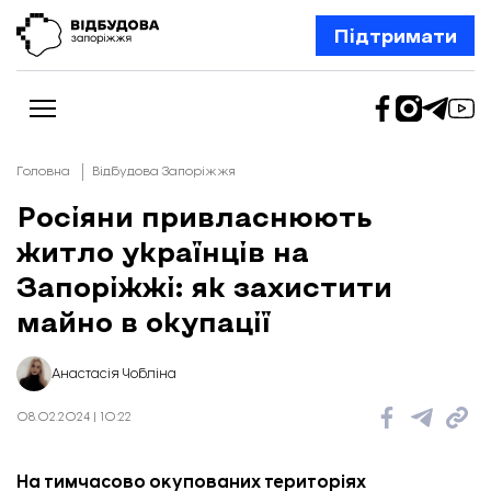
Підтримати
Головна
Відбудова Запоріжжя
Росіяни привласнюють
житло українців на
Новини
Відбудова Запоріжжя
Запоріжжі: як захистити
Ексклюзив
Бізнес
майно в окупації
Шлях додому
Відбудова. Життя
Колонки
Анастасія Чобліна
Про нас
Редакційна політика
08.02.2024 | 10:22
На тимчасово окупованих територіях