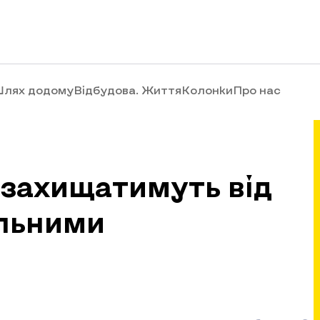
лях додому
Відбудова. Життя
Колонки
Про нас
 захищатимуть від
альними