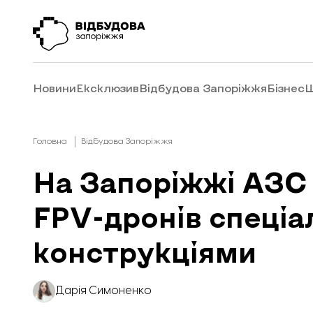
Новини
Ексклюзив
Відбудова Запоріжжя
Бізнес
Ш
Головна
Відбудова Запоріжжя
На Запоріжжі АЗС
FPV-дронів спеці
конструкціями
Дарія Симоненко