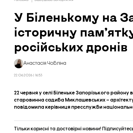
У Біленькому на З
історичну пам’ятк
російських дронів
Анастасія Чобліна
22.06.2026 | 16:53
22 червня у селі Біленьке Запорізького району
старовинна садиба Миклашевських – архітекту
повідомила
керівниця пресслужби національно
Тільки корисні та достовірні новини! Підписуйтес