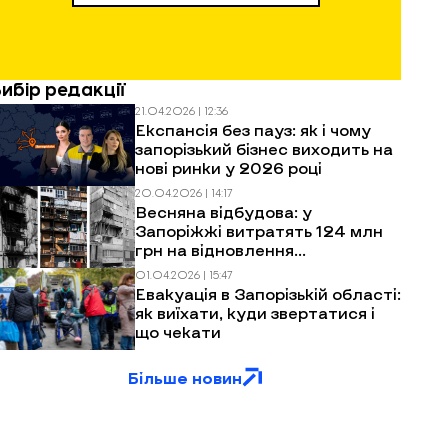
Вибір редакції
21.04.2026 | 12:36
Експансія без пауз: як і чому
запорізький бізнес виходить на
нові ринки у 2026 році
20.04.2026 | 14:17
Весняна відбудова: у
Запоріжжі витратять 124 млн
грн на відновлення
багатоповерхівок після
01.04.2026 | 15:47
обстрілів
Евакуація в Запорізькій області:
як виїхати, куди звертатися і
що чекати
Більше новин