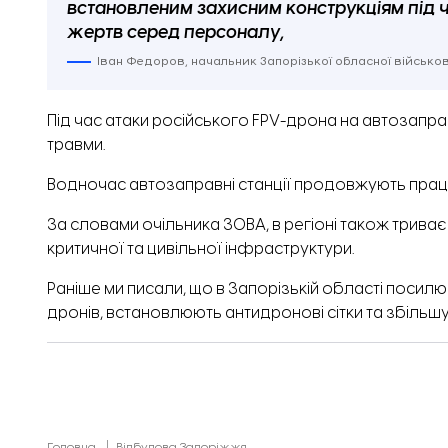
встановленим захисним конструкціям під 
жертв серед персоналу,
Іван Федоров, начальник Запорізької обласної військово
Під час атаки російського FPV-дрона на автозапра
травми.
Водночас автозаправні станції продовжують прац
За словами очільника ЗОВА, в регіоні також трива
критичної та цивільної інфраструктури.
Раніше ми писали, що в Запорізькій області
посилю
дронів,
встановлюють
антидронові сітки та
збільш
Головна
Відбудова Запоріжжя