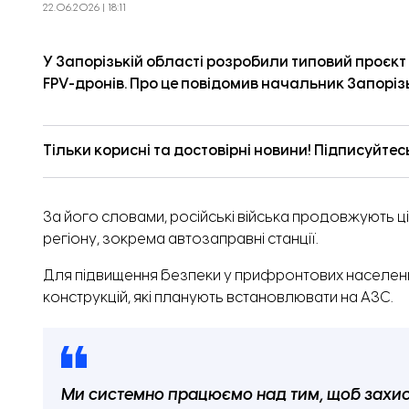
22.06.2026 | 18:11
У Запорізькій області розробили типовий проєкт
FPV-дронів. Про це
повідомив
начальник Запорізь
Тільки корисні та достовірні новини! Підписуйтес
За його словами, російські війська продовжують 
регіону, зокрема автозаправні станції.
Для підвищення безпеки у прифронтових населених
конструкцій, які планують встановлювати на АЗС.
Ми системно працюємо над тим, щоб захист