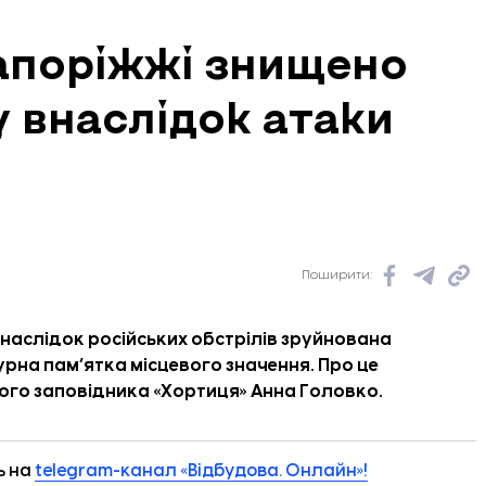
апоріжжі знищено
у внаслідок атаки
Поширити:
 внаслідок російських обстрілів зруйнована
рна пам’ятка місцевого значення. Про це
го заповідника «Хортиця» Анна Головко.
ь на
telegram-канал «Відбудова. Онлайн»!