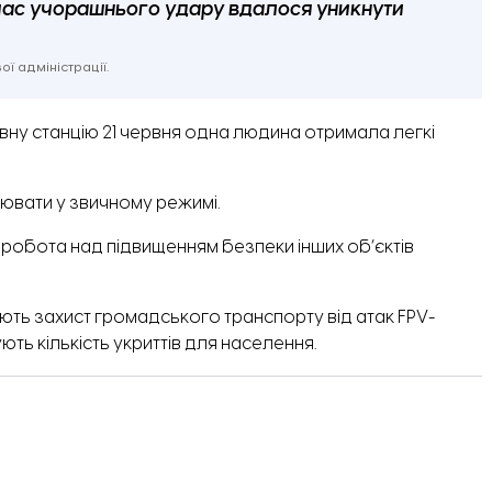
час учорашнього удару вдалося уникнути
ї адміністрації.
вну станцію 21 червня одна людина отримала легкі
ювати у звичному режимі.
є робота над підвищенням безпеки інших об’єктів
ють
захист громадського транспорту від атак FPV-
ують
кількість укриттів для населення.