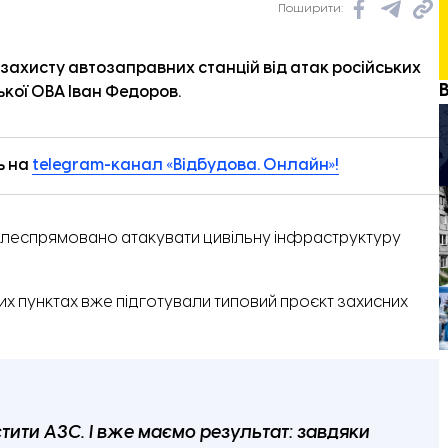
Поширити:
 захисту автозаправних станцій від атак російських
кої ОВА Іван Федоров.
ь на
telegram-канал «Відбудова. Онлайн»!
цілеспрямовано атакувати цивільну інфраструктуру
 пунктах вже підготували типовий проєкт захисних
ити АЗС. І вже маємо результат: завдяки