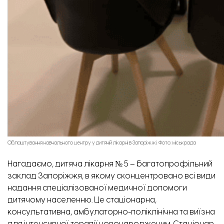
Облаштування навчального центру у дитячій лікарні в Запоріжжі. Фото: міськрада
Нагадаємо, дитяча лікарня № 5 – багатопрофільний
заклад Запоріжжя, в якому сконцентровано всі види
надання спеціалізованої медичної допомоги
дитячому населенню. Це стаціонарна,
консультативна, амбулаторно-поліклінічна та виїзна