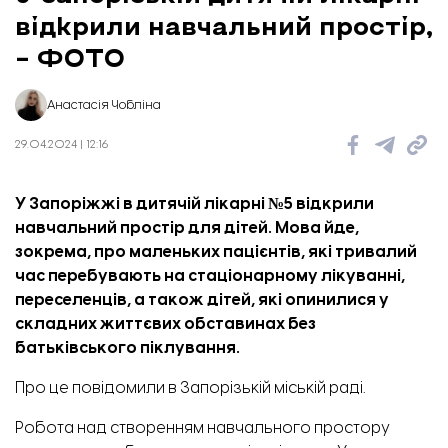
відкрили навчальний простір,
– ФОТО
Анастасія Чобліна
29.04.2024 | 12:16
У Запоріжжі в дитячій лікарні №5 відкрили
навчальний простір для дітей. Мова йде,
зокрема, про маленьких пацієнтів, які тривалий
час перебувають на стаціонарному лікуванні,
переселенців, а також дітей, які опинилися у
складних життєвих обставинах без
батьківського піклування.
Про це
повідомили
в Запорізькій міській раді.
Робота над створенням навчального простору