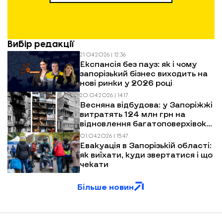
Вибір редакції
21.04.2026 | 12:36
Експансія без пауз: як і чому
запорізький бізнес виходить на
нові ринки у 2026 році
20.04.2026 | 14:17
Весняна відбудова: у Запоріжжі
витратять 124 млн грн на
відновлення багатоповерхівок
після обстрілів
01.04.2026 | 15:47
Евакуація в Запорізькій області:
як виїхати, куди звертатися і що
чекати
Більше новин