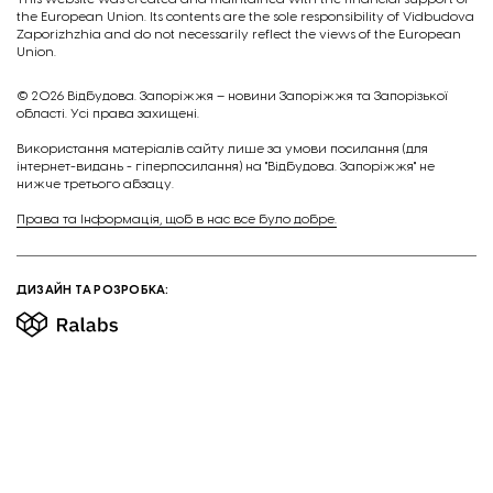
the European Union. Its contents are the sole responsibility of Vidbudova
Zaporizhzhia and do not necessarily reflect the views of the European
Union.
© 2026
Відбудова. Запоріжжя – новини Запоріжжя та Запорізької
області. Усі права захищені.
Викориcтання матеріалів сайту лише за умови посилання (для
інтернет-видань - гіперпосилання) на "Відбудова. Запоріжжя" не
нижче третього абзацу.
Права та Інформація, щоб в нас все було добре.
ДИЗАЙН ТА РОЗРОБКА: