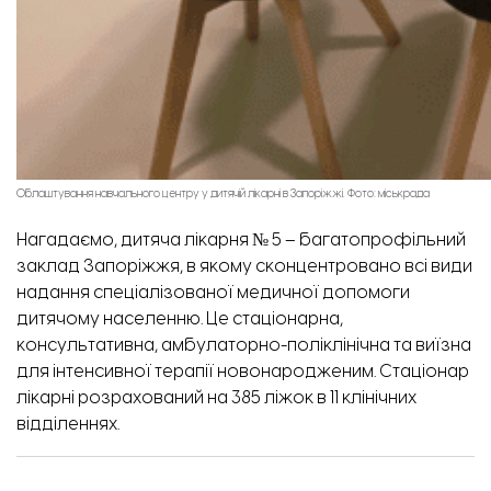
Облаштування навчального центру у дитячій лікарні в Запоріжжі. Фото: міськрада
Нагадаємо, дитяча лікарня № 5 – багатопрофільний
заклад Запоріжжя, в якому сконцентровано всі види
надання спеціалізованої медичної допомоги
дитячому населенню. Це стаціонарна,
консультативна, амбулаторно-поліклінічна та виїзна
для інтенсивної терапії новонародженим. Стаціонар
лікарні розрахований на 385 ліжок в 11 клінічних
відділеннях.