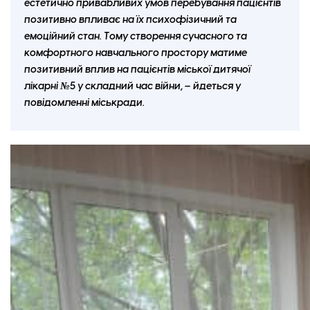
естетично привабливих умов перебування пацієнтів
позитивно впливає на їх психофізичний та
емоційний стан. Тому створення сучасного та
комфортного навчального простору матиме
позитивний вплив на пацієнтів міської дитячої
лікарні №5 у складний час війни, – йдеться у
повідомленні міськради.