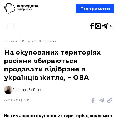
Підтримати
Головна
Відбудова Запоріжжя
На окупованих територіях
росіяни збираються
Новини
Відбудова Запоріжжя
продавати відібране в
Ексклюзив
Бізнес
українців житло, – ОВА
Шлях додому
Відбудова. Життя
Колонки
Анастасія Чобліна
Про нас
Редакційна політика
29.04.2024 | 13:58
На тимчасово окупованих територіях, зокрема в