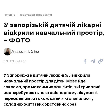
Головна
Відбудова Запоріжжя
У запорізькій дитячій лікарні
відкрили навчальний простір,
– ФОТО
Анастасія Чобліна
29.04.2024 | 12:16
У Запоріжжі в дитячій лікарні №5 відкрили
навчальний простір для дітей. Мова йде,
зокрема, про маленьких пацієнтів, які тривалий
час перебувають на стаціонарному лікуванні,
переселенців, а також дітей, які опинилися у
складних життєвих обставинах без