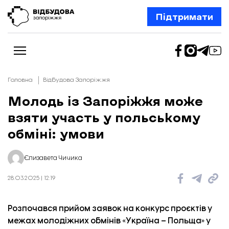
Підтримати
Головна
Відбудова Запоріжжя
Молодь із Запоріжжя може
взяти участь у польському
Новини
Відбудова Запоріжжя
обміні: умови
Ексклюзив
Бізнес
Шлях додому
Єлизавета Чичика
Відбудова. Життя
Колонки
28.03.2025 | 12:19
Про нас
Редакційна політика
Розпочався прийом заявок на конкурс проєктів у
межах молодіжних обмінів «Україна – Польща» у