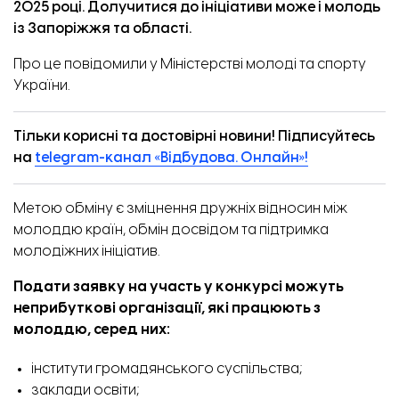
2025 році. Долучитися до ініціативи може і молодь
із Запоріжжя та області.
Про це
повідомили
у Міністерстві молоді та спорту
України.
Тільки корисні та достовірні новини! Підписуйтесь
на
telegram-канал «Відбудова. Онлайн»!
Метою обміну є зміцнення дружніх відносин між
молоддю країн, обмін досвідом та підтримка
молодіжних ініціатив.
Подати заявку на участь у конкурсі можуть
неприбуткові організації, які працюють з
молоддю, серед них:
інститути громадянського суспільства;
заклади освіти;