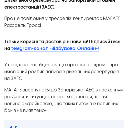
дизельного резервуара на Запорізькій атомній
електростанції (ЗАЕС).
Про це
повідомив
у пресрелізі гендиректор МАГАТЕ
Рафаель Гроссі.
Тільки корисні та достовірні новини! Підписуйтесь
на
telegram-канал «Відбудова. Онлайн»!
У повідомленні йдеться, що організації відомо про
ймовірний розлив палива з дизельних резервуарів
на ЗАЕС.
МАГАТЕ звернулося до Запорізької АЕС з проханням
роз’яснити ситуацію, проте їм відповіли, що ця
новина є «фейковою, і що таких витоків із паливних
баків не виявлено».