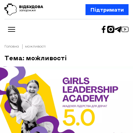
Підтримати
Головна
можливості
Тема: можливості
Новини
Відбудова Запоріжжя
Ексклюзив
Бізнес
Шлях додому
Відбудова. Життя
Колонки
Про нас
Редакційна політика