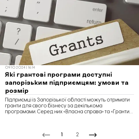
09.10.2024 | 16:14
Які грантові програми доступні
запорізьким підприємцям: умови та
розмір
Підприємці із Запорізької області можуть отримати
гранти для свого бізнесу за декількома
програмами. Серед них «Власна справа» та «Гранти
для ветеранів та другого з подружжя». Про це у
інтерв’ю «Відбудові. Запоріжжя» розповіла Зінаїда
Бойко, директорка Запорізького обласного центру
1
2
зайнятості.