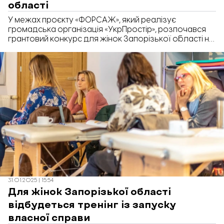
області
У межах проєкту «ФОРСАЖ», який реалізує
громадська організація «УкрПростір», розпочався
грантовий конкурс для жінок Запорізької області на
навчання та відкриття власного бізнесу.
31.01.2025 | 15:54
Для жінок Запорізької області
відбудеться тренінг із запуску
власної справи