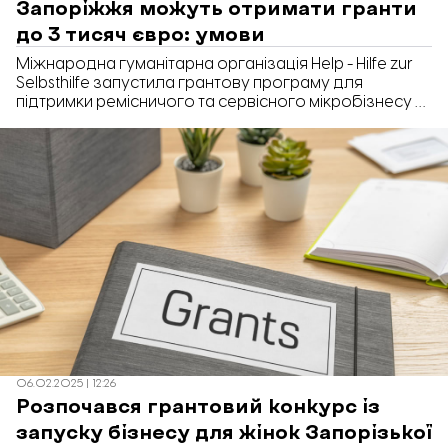
Запоріжжя можуть отримати гранти
до 3 тисяч євро: умови
Міжнародна гуманітарна організація Help - Hilfe zur
Selbsthilfe запустила грантову програму для
підтримки ремісничого та сервісного мікробізнесу у
14 областях України, зокрема у Запорізькій.
Фінансування становить до 3 тисяч євро, а дедлайн
подачі заявок - 24 березня. Про це йдеться на сайті
організації.
06.02.2025 | 12:26
Розпочався грантовий конкурс із
запуску бізнесу для жінок Запорізької