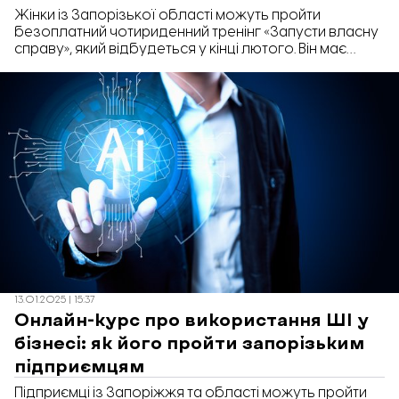
Жінки із Запорізької області можуть пройти
безоплатний чотириденний тренінг «Запусти власну
справу», який відбудеться у кінці лютого. Він має
надати майбутнім підприємицям ресурси для старту
власної справи або розширення чи відновлення
вже існуючого бізнесу.
13.01.2025 | 15:37
Онлайн-курс про використання ШІ у
бізнесі: як його пройти запорізьким
підприємцям
Підприємці із Запоріжжя та області можуть пройти