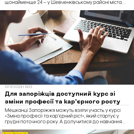
щонайменще 24 – у Шевченківському районі міста.
Про це повідомив Департамент управління активами
Запорізької міської ради у відповіді на
інформаційний запит «Відбудови. Запоріжжя».
01.12.2024 | 14:23
Для запоріжців доступний курс зі
зміни професії та кар’єрного росту
Мешканці Запоріжжя можуть взяти участь у курсі
«Зміна професії та кар’єрний ріст», який стартує у
грудні поточного року. А долучитися до навчання
можуть усі охочі.