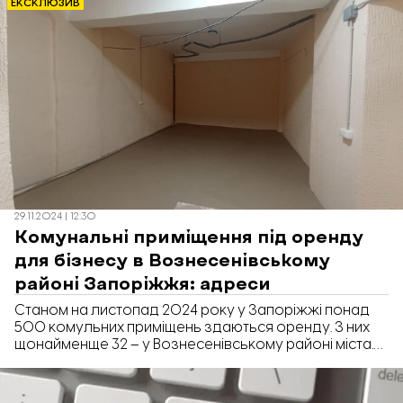
ЕКСКЛЮЗИВ
29.11.2024 | 12:30
Комунальні приміщення під оренду
для бізнесу в Вознесенівському
районі Запоріжжя: адреси
Станом на листопад 2024 року у Запоріжжі понад
500 комульних приміщень здаються оренду. З них
щонайменще 32 – у Вознесенівському районі міста.
Про це повідомив Департамент управління активами
ЗМР у відповіді на інформаційний запит «Відбудови.
Запоріжжя».