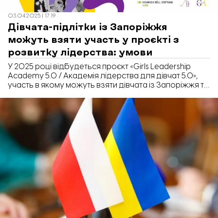
03.04.2025 | 17:19
Дівчата-підлітки із Запоріжжя
можуть взяти участь у проєкті з
розвитку лідерства: умови
У 2025 році відбудеться проєкт «Girls Leadership
Academy 5.0 / Академія лідерства для дівчат 5.0»,
участь в якому можуть взяти дівчата із Запоріжжя та
області віком від 14 до 16 років. Про це «Відбудові.
Запоріжжя» повідомила волонтерка ГО «Жіноча
Ліга» Катерина Баландіна.