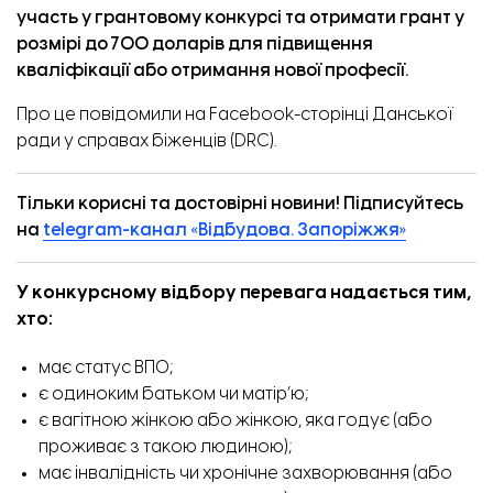
участь у грантовому конкурсі та отримати грант у
розмірі до 700 доларів для підвищення
кваліфікації або отримання нової професії.
Про це
повідомили
на Facebook-сторінці Данської
ради у справах біженців (DRC).
Тільки корисні та достовірні новини! Підписуйтесь
на
telegram-канал «Відбудова. Запоріжжя»
У конкурсному відбору перевага надається тим,
хто:
має статус ВПО;
є одиноким батьком чи матір’ю;
є вагітною жінкою або жінкою, яка годує (або
проживає з такою людиною);
має інвалідність чи хронічне захворювання (або