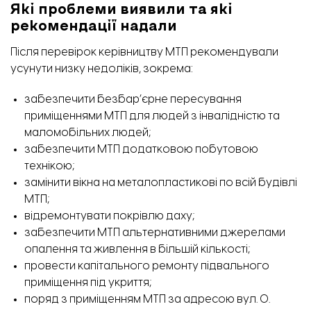
Які проблеми виявили та які
рекомендації надали
Після перевірок керівництву МТП рекомендували
усунути низку недоліків, зокрема:
забезпечити безбар’єрне пересування
приміщеннями МТП для людей з інвалідністю та
маломобільних людей;
забезпечити МТП додатковою побутовою
технікою;
замінити вікна на металопластикові по всій будівлі
МТП;
відремонтувати покрівлю даху;
забезпечити МТП альтернативними джерелами
опалення та живлення в більшій кількості;
провести капітального ремонту підвального
приміщення під укриття;
поряд з приміщенням МТП за адресою вул. О.