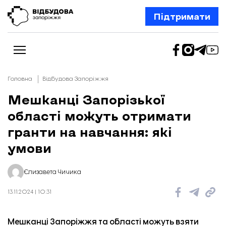
Підтримати
Головна
Відбудова Запоріжжя
Мешканці Запорізької
області можуть отримати
Новини
Відбудова Запоріжжя
гранти на навчання: які
Ексклюзив
Бізнес
умови
Шлях додому
Відбудова. Життя
Колонки
Єлизавета Чичика
Про нас
Редакційна політика
13.11.2024 | 10:31
Мешканці Запоріжжя та області можуть взяти