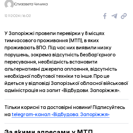
Єлизавета Чичика
12.11.2024 | 16:02
У Запоріжжі провели перевірки у 8 місцях
тимчасового проживання (МТП), в яких
проживають ВПО. Під час них виявили
низку
порушень, зокрема відсутність безбар’єрного
пересування, необхідність встановити
альтернативні джерела оплаення, відсутність
необхідної побутової техніки та інше. Про це
йдеться у відповіді Запорізької обласної військової
адміністрація на запит «
Відбудови. Запоріжжя
».
Тільки корисні та достовірні новини! Підписуйтесь
на
telegram-канал «Відбудова. Запоріжжя»
За якими адресами у МТП