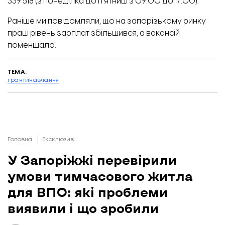
339 518 (з понеділка до п’ятниці з 09:00 до 17:00).
Раніше ми повідомляли, що
на запорізькому ринку
праці рівень зарплат збільшився, а вакансій
поменшало
.
ТЕМА:
гранти
навчання
Головна
Ексклюзив
У Запоріжжі перевірили
умови тимчасового житла
для ВПО: які проблеми
виявили і що зробили