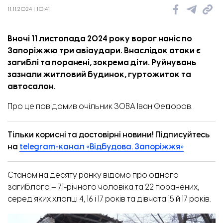
11.11.2024 | 10:41
Вночі 11 листопада 2024 року ворог наніс по
Запоріжжю три авіаудари. Внаслідок атаки є
загиблі та поранені, зокрема діти. Руйнувань
зазнали житловий будинок, гуртожиток та
автосалон.
Про це
повідомив
очільник ЗОВА Іван Федоров.
Тільки корисні та достовірні новини! Підписуйтесь
на
telegram-канал «Відбудова. Запоріжжя»
Станом на десяту ранку відомо про одного
загиблого – 71-річного чоловіка та 22 поранених,
серед яких хлопці 4, 16 і 17 років та дівчата 15 й 17 років.