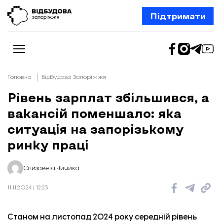
Підтримати
Головна
Відбудова Запоріжжя
Рівень зарплат збільшився, а
вакансій поменшало: яка
Новини
Відбудова Запоріжжя
ситуація на запорізькому
Ексклюзив
Бізнес
ринку праці
Шлях додому
Відбудова. Життя
Колонки
Єлизавета Чичика
Про нас
Редакційна політика
11.11.2024 | 12:23
Станом на листопад 2024 року
середній рівень