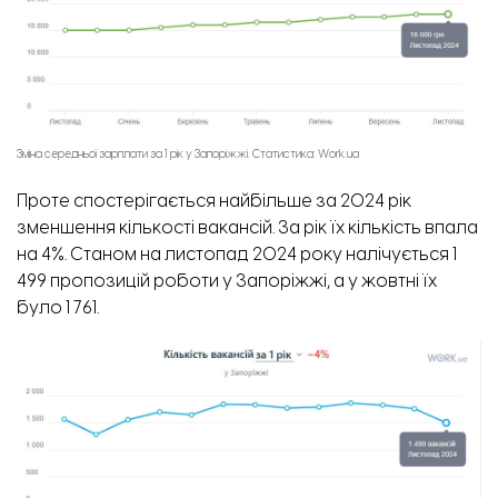
Зміна середньої зарплати за 1 рік у Запоріжжі. Статистика: Work.ua
Проте спостерігається найбільше за 2024 рік
зменшення кількості вакансій. За рік їх кількість впала
на 4%. Станом на листопад 2024 року налічується 1
499 пропозицій роботи у Запоріжжі, а у жовтні їх
було 1 761.