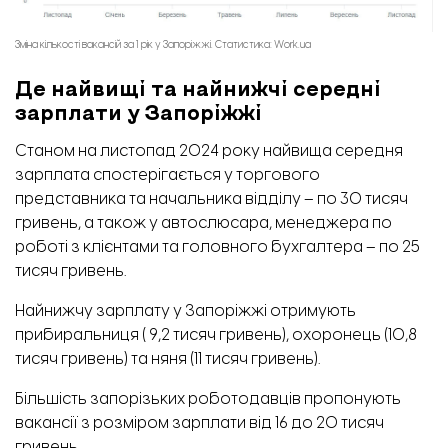
Зміна кількості вакансій за 1 рік у Запоріжжі. Статистика: Work.ua
Де найвищі та найнижчі середні
зарплати у Запоріжжі
Станом на листопад 2024 року найвища середня
зарплата спостерігається у торгового
представника та начальника відділу – по 30 тисяч
гривень, а також у автослюсара, менеджера по
роботі з клієнтами та головного бухгалтера – по 25
тисяч гривень.
Найнижчу зарплату у Запоріжжі отримують
прибиральниця ( 9,2 тисяч гривень), охоронець (10,8
тисяч гривень) та няня (11 тисяч гривень).
Більшість запорізьких роботодавців пропонують
вакансії з розміром зарплати від 16 до 20 тисяч
гривень.