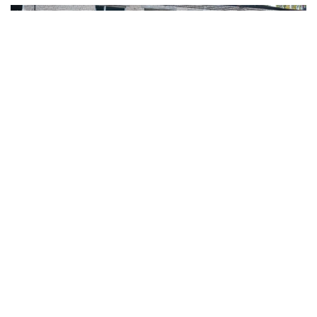
Наслідки ворожої атаки по Запоріжжю вночі 11 листопада. Фото: ЗОВА
Людей, чиї домівки зруйновано внаслідок
авіаударів, переселили в шелтер для
маломобільних людей.
Також в Олександрівському районі на базі