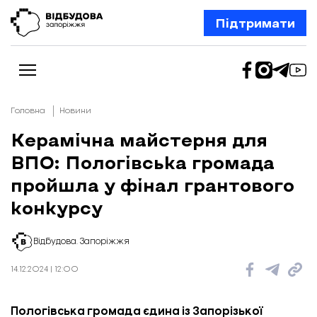
Підтримати
Головна
Новини
Керамічна майстерня для
ВПО: Пологівська громада
Новини
Відбудова Запоріжжя
пройшла у фінал грантового
Ексклюзив
Бізнес
конкурсу
Шлях додому
Відбудова. Життя
Колонки
Відбудова. Запоріжжя
Про нас
Редакційна політика
14.12.2024 | 12:00
Пологівська громада єдина із Запорізької