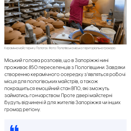
Керамічна майстерня у Пологах. Фото: Пологівська міська територіальна громада
Міський голова розповів, що в Запоріжжі нині
проживає 850 переселенців з Пологівщини. Завдяки
створенню керамічного осередку з’являться робочі
місця для пологівських майстрів, а також
покращиться емоційний стан ВПО, які зможуть
займатись гончарством. Проте двері майстерні
будуть відчинені й для жителів Запоріжжя чи інших
громад регіону.