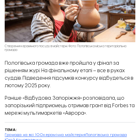
Створення керамічного посуду в майстерні. Фото: Пологівська міська територіальна
громада
Пологівська громада вже пройшла у фінал за
рішенням журі.
На фінальному етапі
–
все в руках
суддів. Підведення підсумків конкурсу відбудеться в
лютому 2025 року.
Раніше «Відбудова. Запоріжжя» розповідала, що
запорізький підприємець отримав грант від Forbes та
мережі мультимаркетів «Аврора»
.
ТЕМА:
Громада на всі 100
керамічна майстерня
Пологівська громада
Юрій Коноваленко