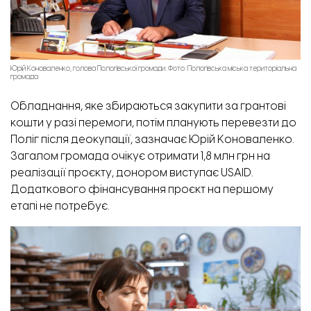
Юрій Коноваленко, голова Пологівської громади. Фото: Пологівська міська територіальна
громада
Обладнання, яке збираються закупити за грантові
кошти у разі перемоги, потім планують перевезти до
Поліг після деокупації, зазначає Юрій Коноваленко.
Загалом громада очікує отримати 1,8 млн грн на
реалізації проєкту, донором виступає USAID.
Додаткового фінансування проєкт на першому
етапі не потребує.