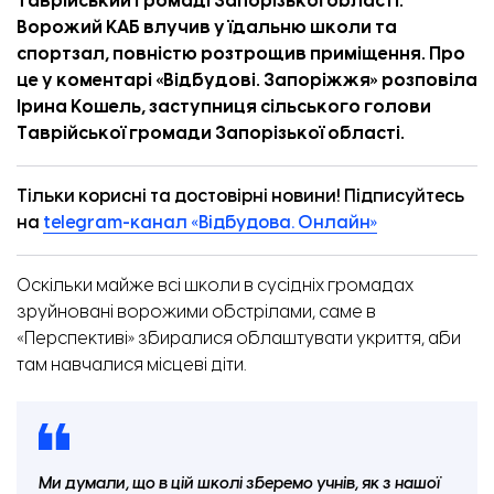
Таврійський громаді Запорізької області.
Ворожий КАБ влучив у їдальню школи та
спортзал, повністю розтрощив приміщення. Про
це у
коментарі
«
Відбудові. Запоріжжя
» розповіла
Ірина Кошель, заступниця сільського голови
Таврійської громади Запорізької області.
Тільки корисні та достовірні новини! Підписуйтесь
на
telegram-канал «Відбудова. Онлайн»
Оскільки майже всі школи в сусідніх громадах
Керамічна майстерня у Пологах. Фото: Пологівська міська територіальна громада
зруйновані ворожими обстрілами, саме в
«Перспективі» збиралися облаштувати укриття, аби
там навчалися місцеві діти.
Ми думали, що в цій школі зберемо учнів, як з нашої