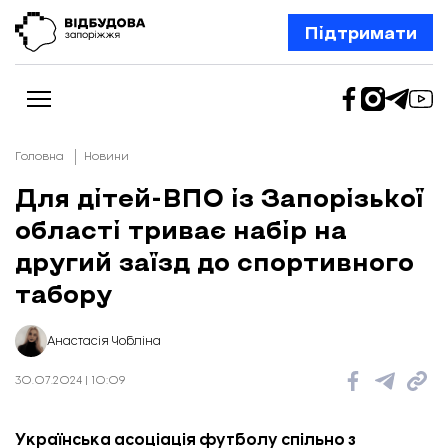
Підтримати
Головна
Новини
Для дітей-ВПО із Запорізької
області триває набір на
Новини
Відбудова Запоріжжя
другий заїзд до спортивного
Ексклюзив
Бізнес
табору
Шлях додому
Відбудова. Життя
Колонки
Анастасія Чобліна
Про нас
Редакційна політика
30.07.2024 | 10:09
Українська асоціація футболу спільно з