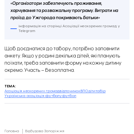
«Організатори забезпечують проживання,
харчування та розважальну програму. Витрати на
проїзд до Ужгорода покривають батьки»
інформація на сторінці Асоціації нескорених громад у
Telegram
Щоб доєднатися до табору, потрібно
заповнити
анкету
. Якщо у родині декілька дітей, які планують
поїхати, треба заповнити форму на кожну дитину
окремо. Участь – безоплатна.
ТЕМА:
Асоціація нескорених громад
відпочинок
ВПО
діти
табір
Українська асоціація футболу
футбол
Головна
Відбудова Запоріжжя