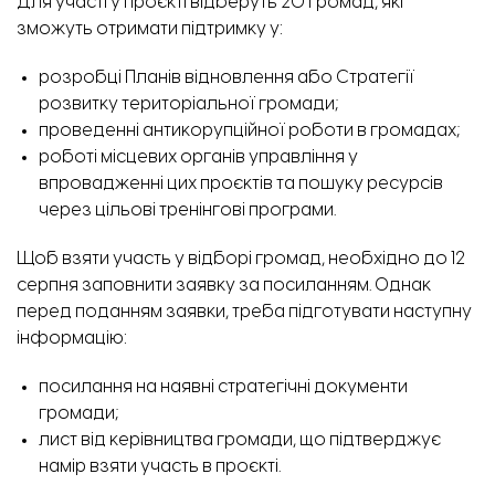
Для участі у проєкті відберуть 20 громад, які
зможуть отримати підтримку у:
розробці Планів відновлення або Стратегії
розвитку територіальної громади;
проведенні антикорупційної роботи в громадах;
роботі місцевих органів управління у
впровадженні цих проєктів та пошуку ресурсів
через цільові тренінгові програми.
Щоб взяти участь у відборі громад, необхідно до 12
серпня заповнити заявку
за посиланням.
Однак
перед поданням заявки, треба підготувати наступну
інформацію:
посилання на наявні стратегічні документи
громади;
лист від керівництва громади, що підтверджує
намір взяти участь в проєкті.