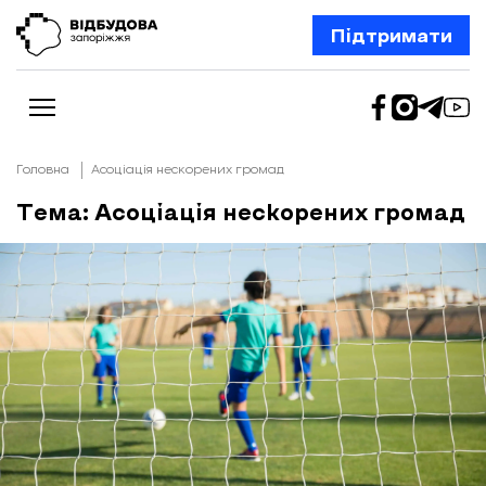
Підтримати
Головна
Асоціація нескорених громад
Тема: Асоціація нескорених громад
Новини
Відбудова Запоріжжя
Ексклюзив
Бізнес
Шлях додому
Відбудова. Життя
Колонки
Про нас
Редакційна політика