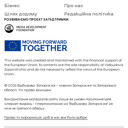
Бізнес
Про нас
Шлях додому
Редакційна політика
РОЗВИВАЄМО ПРОЕКТ ЗА ПІДТРИМКИ:
This website was created and maintained with the financial support of
the European Union. Its contents are the sole responsibility of Vidbudova
Zaporizhzhia and do not necessarily reflect the views of the European
Union.
© 2026
Відбудова. Запоріжжя – новини Запоріжжя та Запорізької
області. Усі права захищені.
Викориcтання матеріалів сайту лише за умови посилання (для
інтернет-видань - гіперпосилання) на "Відбудова. Запоріжжя" не
нижче третього абзацу.
Права та Інформація, щоб в нас все було добре.