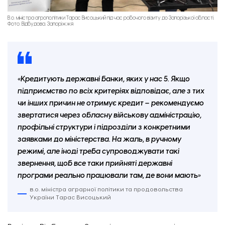
В.о. міністра агрополітики Тарас Висоцький під час робочого візиту до Запорізької області.
Фото: Відбудова. Запоріжжя
«Кредитують державні банки, яких у нас 5. Якщо
підприємство по всіх критеріях відповідає, але з тих
чи інших причин не отримує кредит – рекомендуємо
звертатися через обласну військову адміністрацію,
профільні структури і підрозділи з конкретними
заявками до міністерства. На жаль, в ручному
режимі, але іноді треба супроводжувати такі
звернення, щоб все таки прийняті державні
програми реально працювали там, де вони мають»
в.о. міністра аграрної політики та продовольства
України Тарас Висоцький