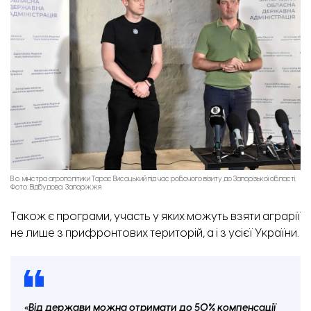
В.о. міністра агрополітики Тарас Висоцький під час робочого візиту до Запорізької області.
Фото: Відбудова. Запоріжжя
Також є програми, участь у яких можуть взяти аграрії
не лише з прифронтових територій, а і з усієї України.
«Від держави можна отримати до 50% компенсації