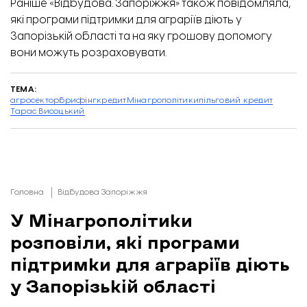
Раніше «Відбудова. Запоріжжя» також повідомляла,
які
програми підтримки для аграріїв
діють у
Запорізькій області та на яку грошову допомогу
вони можуть розраховувати.
ТЕМА:
агросектор
брифінг
кредит
Мінагрополітики
пільговий кредит
Тарас Висоцький
Головна
Відбудова Запоріжжя
У Мінагрополітики
розповіли, які програми
підтримки для аграріїв діють
у Запорізькій області