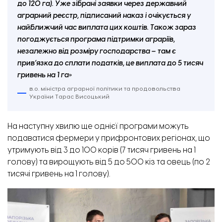
до 120 га). Уже зібрані заявки через державний
аграрний реєстр, підписаний наказ і очікується у
найближчий час виплата цих коштів. Також зараз
погоджується програма підтримки аграріїв,
незалежно від розміру господарства – там є
прив’язка до сплати податків, це виплата до 5 тисяч
гривень на 1 га»
в.о. міністра аграрної політики та продовольства
України Тарас Висоцький
На наступну хвилю ще однієї програми можуть
В.о. міністра агрополітики Тарас Висоцький під час робочого візиту до Запорізької області.
Фото: Відбудова. Запоріжжя
подаватися фермери у прифронтових регіонах, що
утримують від 3 до 100 корів (7 тисяч гривень на 1
голову) та вирощують від 5 до 500 кіз та овець (по 2
тисячі гривень на 1 голову).