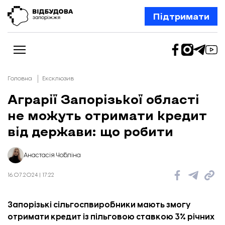
Підтримати
Головна
Ексклюзив
Аграрії Запорізької області
не можуть отримати кредит
Новини
Відбудова Запоріжжя
від держави: що робити
Ексклюзив
Бізнес
Шлях додому
Анастасія Чобліна
Відбудова. Життя
Колонки
16.07.2024 | 17:22
Про нас
Редакційна політика
Запорізькі сільгоспвиробники мають змогу
отримати кредит із пільговою ставкою 3% річних