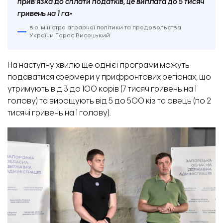
прив’язка до сплати податків, це виплата до 5 тисяч
гривень на 1 га»
в.о. міністра аграрної політики та продовольства
України Тарас Висоцький
На наступну хвилю ще однієї програми можуть
подаватися фермери у прифронтових регіонах, що
утримують від 3 до 100 корів (7 тисяч гривень на 1
голову) та вирощують від 5 до 500 кіз та овець (по 2
тисячі гривень на 1 голову).