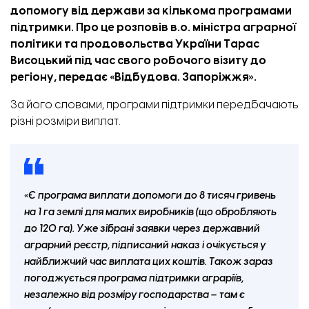
допомогу від держави за кількома програмами
підтримки. Про це розповів в.о. міністра аграрної
політики та продовольства України Тарас
Висоцький під час свого робочого візиту до
регіону, передає «
Відбудова. Запоріжжя
».
За його словами, програми підтримки передбачають
різні розміри виплат.
«Є програма виплати допомоги до 8 тисяч гривень
на 1 га землі для малих виробників (що обробляють
до 120 га). Уже зібрані заявки через державний
аграрний реєстр, підписаний наказ і очікується у
найближчий час виплата цих коштів. Також зараз
погоджується програма підтримки аграріїв,
незалежно від розміру господарства – там є