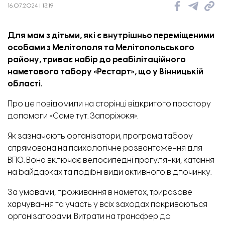
16.07.2024 | 13:19
Для мам з дітьми, які є внутрішньо переміщеними
особами з Мелітополя та Мелітопольського
району, триває набір до реабілітаційного
наметового табору «Рестарт», що у Вінницькій
області.
Про це
повідомили
на сторінці відкритого простору
допомоги «Саме тут. Запоріжжя».
Як зазначають організатори, програма табору
спрямована на психологічне розвантаження для
ВПО. Вона включає велосипедні прогулянки, катання
на байдарках та подібні види активного відпочинку.
За умовами, проживання в наметах, триразове
харчування та участь у всіх заходах покриваються
організаторами. Витрати на трансфер до