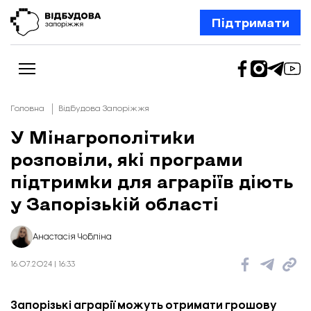
Підтримати
Головна
Відбудова Запоріжжя
У Мінагрополітики
розповіли, які програми
Новини
Відбудова Запоріжжя
підтримки для аграріїв діють
Ексклюзив
Бізнес
у Запорізькій області
Шлях додому
Відбудова. Життя
Колонки
Анастасія Чобліна
Про нас
Редакційна політика
16.07.2024 | 16:33
Запорізькі аграрії можуть отримати грошову