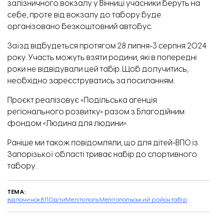
залізничного вокзалу у Вінниці учасники беруть на
себе, проте від вокзалу до табору буде
організовано безкоштовний автобус.
Заїзд відбудеться протягом 28 липня-3 серпня 2024
року. Участь можуть взяти родини, які в попередні
роки не відвідували цей табір. Щоб долучитись,
необхідно зареєструватись
за посиланням.
Проєкт реалізовує «Подільська агенція
регіонального розвитку» разом з Благодійним
фондом «Людина для людини».
Раніше ми також повідомляли, що для дітей-ВПО із
Запорізької області
триває набір до спортивного
табору.
ТЕМА:
відпочинок
ВПО
діти
Мелітополь
Мелітопольський район
табір