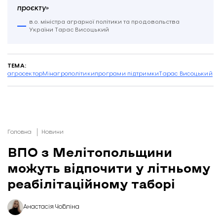
проєкту»
в.о. міністра аграрної політики та продовольства
України Тарас Висоцький
ТЕМА:
агросектор
Мінагрополітики
програми підтримки
Тарас Висоцький
Головна
Новини
ВПО з Мелітопольщини
можуть відпочити у літньому
реабілітаційному таборі
Анастасія Чобліна