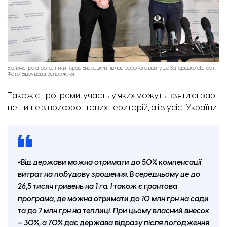
В.о. міністра агрополітики Тарас Висоцький під час робочого візиту до Запорізької області.
Фото: Відбудова. Запоріжжя
Також є програми, участь у яких можуть взяти аграрії
не лише з прифронтових територій, а і з усієї України.
«Від держави можна отримати до 50% компенсації
витрат на побудову зрошення. В середньому це до
26,5 тисяч гривень на 1 га. І також є грантова
програма, де можна отримати до 10 млн грн на сади
та до 7 млн грн на теплиці. При цьому власний внесок
– 30%, а 70% дає держава відразу після погодження