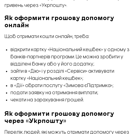
гривень через «Укрпошту».
Як оформити грошову допомогу
онлайн
Щоб отримати кошти онлайн, треба:
відкрити картку «Національний кешбек» у одному з
банків-партнерів програми. Це можна зробити у
відділені банку або у його додатку;
зайти в «Дію» і у розділі «Сервіси» активувати
картку «Національний кешбек»;
в «Дії» обрати послугу «Зимова єПідтримка»;
подати заявку на отримання виплати;
чекати на зарахування грошей.
Як оформити грошову допомогу
через
«
Укрпошту
»
Перелік людей, які можуть отримати допомогу через