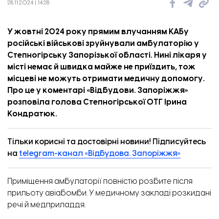
28.11.2024 | 14:28
У жовтні 2024 року прямим влучанням КАБу
російські військові зруйнували амбулаторію у
Степногірську Запорізької області. Нині лікаря у
місті немає й швидка майже не приїздить, тож
місцеві не можуть отримати медичну допомогу.
Про це у
коментарі
«
Відбудови. Запоріжжя
»
розповіла голова Степногірської ОТГ Ірина
Кондратюк.
Тільки корисні та достовірні новини! Підписуйтесь
на
telegram-канал «Відбудова. Запоріжжя»
Приміщення амбулаторії повністю розбите після
прильоту авіабомби. У медичному закладі розкидані
речі й медприладдя.