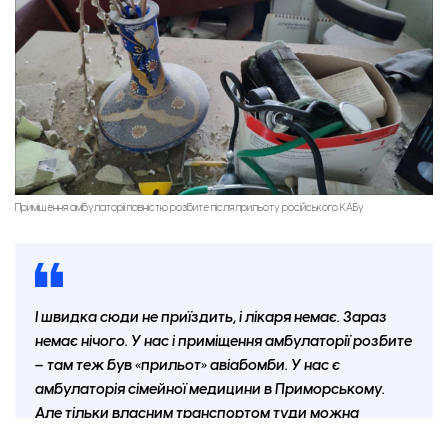
Приміщення амбулаторії повністю розбите після прильоту російського КАБу
І швидка сюди не приїздить, і лікаря немає. Зараз
немає нічого. У нас і приміщення амбулаторії розбите
– там теж був «прильот» авіабомби. У нас є
амбулаторія сімейної медицини в Приморському.
Але тільки власним транспортом туди можна
доїхати,