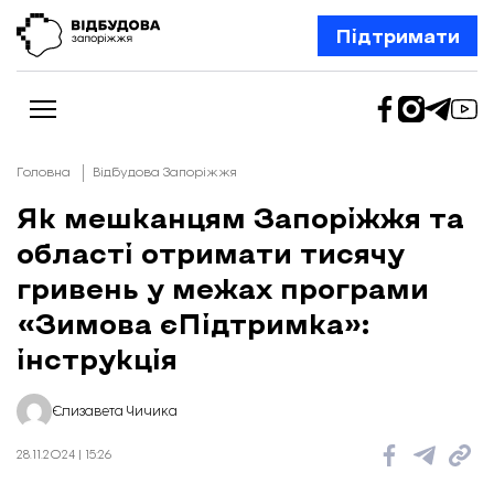
Підтримати
Головна
Відбудова Запоріжжя
Як мешканцям Запоріжжя та
області отримати тисячу
Новини
Відбудова Запоріжжя
гривень у межах програми
Ексклюзив
Бізнес
«Зимова єПідтримка»:
Шлях додому
інструкція
Відбудова. Життя
Колонки
Про нас
Редакційна політика
Єлизавета Чичика
28.11.2024 | 15:26