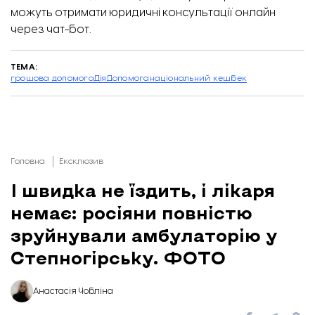
можуть отримати юридичні консультації онлайн
через чат-бот.
ТЕМА:
грошова допомога
Дія
Допомога
національний кешбек
Головна
Ексклюзив
І швидка не їздить, і лікаря
немає: росіяни повністю
зруйнували амбулаторію у
Степногірську. ФОТО
Анастасія Чобліна