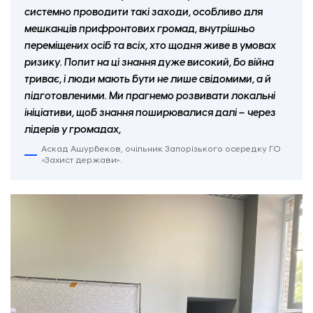
системно проводити такі заходи, особливо для
мешканців прифронтових громад, внутрішньо
переміщених осіб та всіх, хто щодня живе в умовах
ризику. Попит на ці знання дуже високий, бо війна
триває, і люди мають бути не лише свідомими, а й
підготовленими. Ми прагнемо розвивати локальні
ініціативи, щоб знання поширювалися далі
–
через
лідерів у громадах,
Аскад Ашурбеков, очільник Запорізького осередку ГО
«Захист держави».