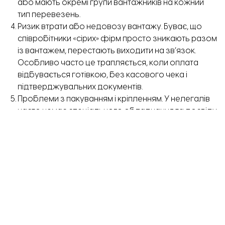
або мають окремі групи вантажників на кожний
тип перевезень.
Ризик втрати або недовозу вантажу. Буває, що
співробітники «сірих» фірм просто зникають разом
із вантажем, перестають виходити на зв’язок.
Особливо часто це трапляється, коли оплата
відбувається готівкою, без касового чека і
підтверджувальних документів.
Проблеми з пакуванням і кріпленням. У нелегалів
часто немає спеціального обладнання та досвіду
для перевезення нестандартних і крихких
вантажів. У підсумку речі приїжджають подряпані,
побиті, зі слідами неакуратного поводження.
Безвідповідальність і непрофесіоналізм. У гонитві
за швидким прибутком «сірі» таксисти можуть
хитрувати з вагою та об’ємом вантажу,
накручуючи ціну. Або спочатку дати привабливий
цінник, а в останню мить заявити, що це тільки за
подачу машини, а оплата за кілометражем і за