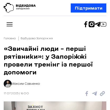
Підтримати
Головна
Відбудова Запоріжжя
«Звичайні люди – перші
рятівники»: у Запоріжжі
Новини
Відбудова Запоріжжя
провели тренінг із першої
Ексклюзив
Бізнес
допомоги
Шлях додому
Відбудова. Життя
Колонки
Максим Савченко
Про нас
Редакційна політика
17.07.2025 | 16:00