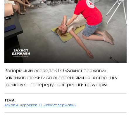
Запорізький осередок ГО «Захист держави»
закликає стежити
за оновленнями на їх сторінці у
фейсбук
— попереду нові тренінги та зустрічі.
ТЕМА:
Аскад Ашурбеков
ГО «Захист держави»