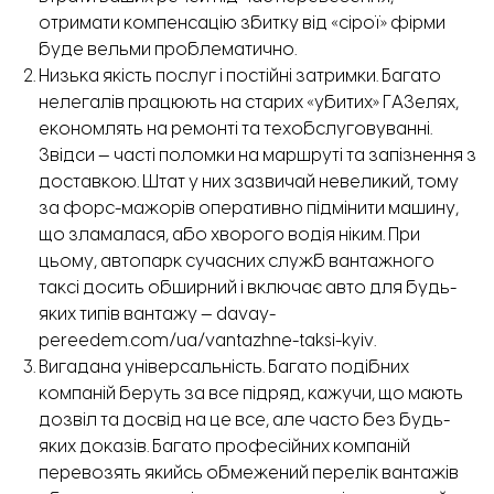
отримати компенсацію збитку від «сірої» фірми
буде вельми проблематично.
Низька якість послуг і постійні затримки. Багато
нелегалів працюють на старих «убитих» ГАЗелях,
економлять на ремонті та техобслуговуванні.
Звідси — часті поломки на маршруті та запізнення з
доставкою. Штат у них зазвичай невеликий, тому
за форс-мажорів оперативно підмінити машину,
що зламалася, або хворого водія ніким. При
цьому, автопарк сучасних служб вантажного
таксі досить обширний і включає авто для будь-
яких типів вантажу —
davay-
pereedem.com/ua/vantazhne-taksi-kyiv
.
Вигадана універсальність. Багато подібних
компаній беруть за все підряд, кажучи, що мають
дозвіл та досвід на це все, але часто без будь-
яких доказів. Багато професійних компаній
перевозять якийсь обмежений перелік вантажів