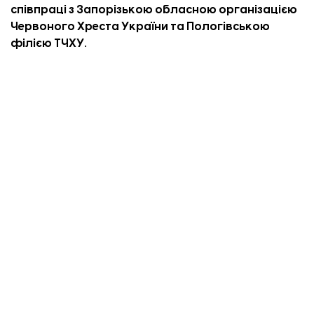
співпраці з Запорізькою обласною організацією
Червоного Хреста України та Пологівською
філією ТЧХУ.