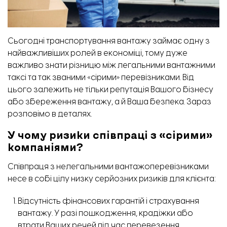
Сьогодні транспортування вантажу займає одну з
найважливіших ролей в економіці, тому дуже
важливо знати різницю між легальними вантажними
таксі та так званими «сірими» перевізниками. Від
цього залежить не тільки репутація Вашого бізнесу
або збереження вантажу, а й Ваша безпека. Зараз
розповімо в деталях.
У чому ризики співпраці з «сірими»
компаніями?
Співпраця з нелегальними вантажоперевізниками
несе в собі цілу низку серйозних ризиків для клієнта:
Відсутність фінансових гарантій і страхування
вантажу. У разі пошкодження, крадіжки або
втрати Ваших речей під час перевезення,