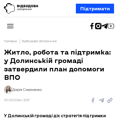
Підтримати
Головна
Відбудова Запоріжжя
Житло, робота та підтримка:
у Долинській громаді
Новини
Відбудова Запоріжжя
затвердили план допомоги
Ексклюзив
Бізнес
ВПО
Шлях додому
Відбудова. Життя
Колонки
Дарія Симоненко
Про нас
Редакційна політика
10.02.2026 | 12:57
У Долинській громаді діє стратегія підтримки