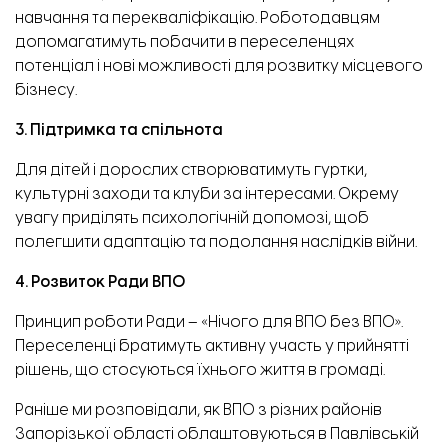
навчання та перекваліфікацію. Роботодавцям
допомагатимуть побачити в переселенцях
потенціал і нові можливості для розвитку місцевого
бізнесу.
3. Підтримка та спільнота
Для дітей і дорослих створюватимуть гуртки,
культурні заходи та клуби за інтересами. Окрему
увагу приділять психологічній допомозі, щоб
полегшити адаптацію та подолання наслідків війни.
4. Розвиток Ради ВПО
Принцип роботи Ради – «Нічого для ВПО без ВПО».
Переселенці братимуть активну участь у прийнятті
рішень, що стосуються їхнього життя в громаді.
Раніше ми розповідали, як ВПО з різних районів
Запорізької області облаштовуються
в Павлівській