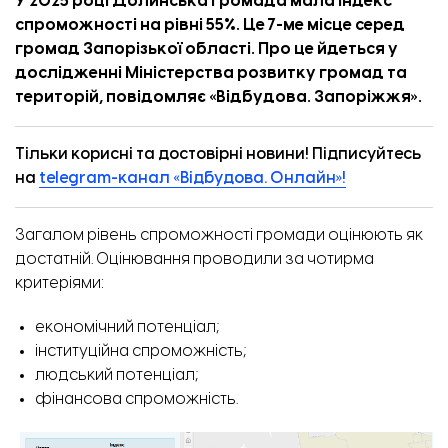
У 2025 році Долинська громада мала індекс
спроможності на рівні 55%. Це 7-ме місце серед
громад Запорізької області. Про це
йдеться
у
дослідженні Міністерства розвитку громад та
територій, повідомляє «
Відбудова. Запоріжжя
».
Тільки корисні та достовірні новини! Підписуйтесь
на
telegram-канал «Відбудова. Онлайн»!
Загалом рівень спроможності громади оцінюють як
достатній. Оцінювання проводили за чотирма
критеріями:
економічний потенціал;
інституційна спроможність;
людський потенціал;
фінансова спроможність.