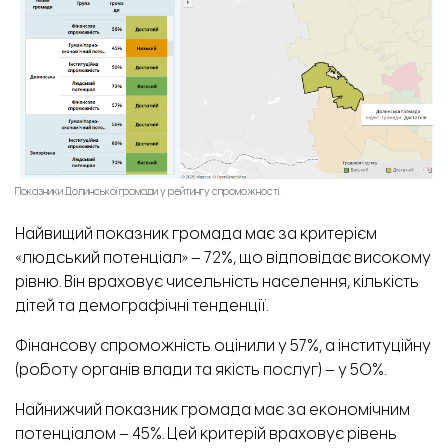
Показники Долинської громади у рейтингу спроможності.
Найвищий показник громада має за критерієм
«людський потенціал» – 72%, що відповідає високому
рівню. Він враховує чисельність населення, кількість
дітей та демографічні тенденції.
Фінансову спроможність оцінили у 57%, а інституційну
(роботу органів влади та якість послуг) – у 50%.
Найнижчий показник громада має за економічним
потенціалом – 45%. Цей критерій враховує рівень