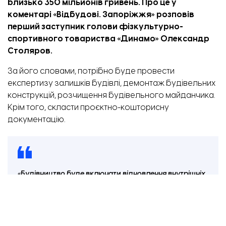
близько 350 мільйонів гривень. Про це
у
коментарі
«
Відбудові. Запоріжжя
» розповів
перший заступник голови фізкультурно-
спортивного товариства «Динамо» Олександр
Столяров.
За його словами, потрібно буде провести
експертизу залишків будівлі, демонтаж будівельних
конструкцій, розчищення будівельного майданчика.
Крім того, скласти проєктно-кошторисну
документацію.
«Будівництво буде включати відновлення внутрішніх
електромереж, теплопостачання, водопостачання,
водовідведення, відновлення стрілкових тирів,
ігрового покриття спортивного комплексу. Також
необхідно придбання сучасного обладнання та