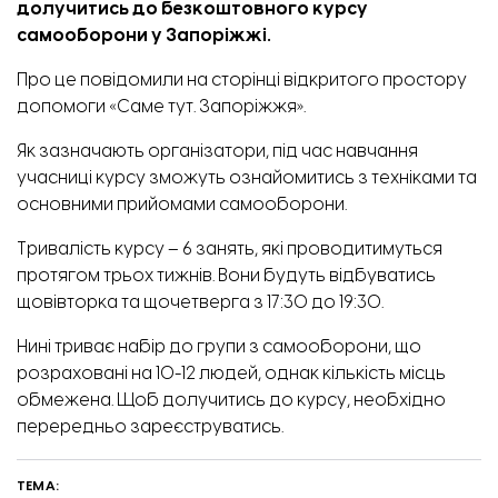
долучитись до безкоштовного курсу
самооборони у Запоріжжі.
Про це
повідомили
на сторінці відкритого простору
допомоги «Саме тут. Запоріжжя».
Як зазначають організатори, під час навчання
учасниці курсу зможуть ознайомитись з техніками та
основними прийомами самооборони.
Тривалість курсу – 6 занять, які проводитимуться
протягом трьох тижнів. Вони будуть відбуватись
щовівторка та щочетверга з 17:30 до 19:30.
Нині триває набір до групи з самооборони, що
розраховані на 10-12 людей, однак кількість місць
обмежена. Щоб долучитись до курсу, необхідно
перередньо
зареєструватись.
ТЕМА: