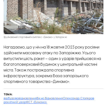
Зруйнований спортивний комплекс «Динамо» у Запоріжжі
Нагадаємо, що у ніч на 18 жовтня 2023 року росіяни
здійснили масовану атаку по Запоріжжю. Усього
випустили шість ракет – один з ударів прийшовся на
багатоповерховий будинок у центральній частині
міста.
Також постраждала спортивна
інфраструктура, зокрема база запорізького
спортивного товариства «Динамо».
ТЕМА:
відбудова
відновлення
Вікно Відновлення
Олександр Столяров
ракетний удар
ФСТ «Динамо»