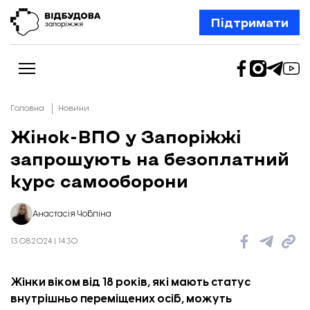
Підтримати
Головна
Новини
Жінок-ВПО у Запоріжжі
запрошують на безоплатний
Новини
Відбудова Запоріжжя
курс самооборони
Ексклюзив
Бізнес
Шлях додому
Анастасія Чобліна
Відбудова. Життя
Колонки
13.08.2024 | 14:30
Про нас
Редакційна політика
Жінки віком від 18 років, які мають статус
внутрішньо переміщених осіб, можуть