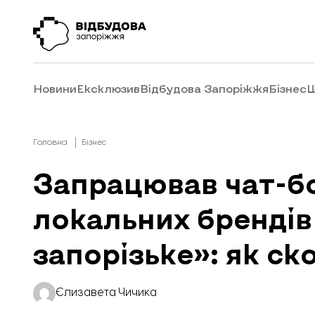
Новини
Ексклюзив
Відбудова Запоріжжя
Бізнес
Ш
Головна
Бізнес
Запрацював чат-б
локальних бренді
запорізьке»: як с
Єлизавета Чичика