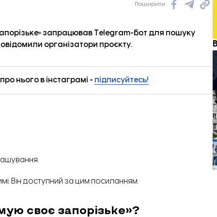
Поширити:
запорізьке» запрацював Telegram-бот для пошуку
повідомили організатори проєкту.
ро нього в інстаграмі -
підписуйтесь!
ташування.
і. Він доступний за цим
посиланням
.
мую своє запорізьке»?