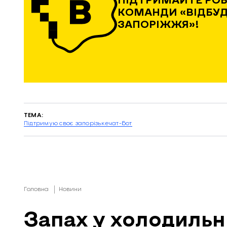
КОМАНДИ «ВІДБУ
ЗАПОРІЖЖЯ»!
ТЕМА:
Підтримую своє запорізьке
чат-бот
Головна
Новини
Запах у холодильн