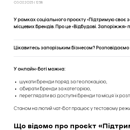
03.02.2025 | 12:58
У рамках соціального проєкту «Підтримую своє 
місцевих брендів. Про це «
Відбудові. Запоріжжя
» 
Цікавитесь запорізьким бізнесом? Розповідаємо п
У онлайн-боті можна:
шукати бренди поряд за геолокацією,
обирати бренди за категорією,
переглядати всі доступні бренди та місця їх роз
Станом на лютий чат-бот працює у тестовому режим
Що відомо про проєкт «Підтри