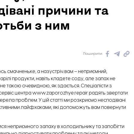
дівані причини та
тьби з ним
Поширити:
ось смачненьке, а назустріч вам – неприємний,
арілі продукти, навіть кладете соду, але запах не
не такою очевидною, як здається. Спеціалісти з
 сервіс центра
www.zaporozhye.repair
радять звертати
жерела проблем. У цій статті ми розкриємо несподівані
тивними лайфхаками, які допоможуть вам повернути
тися неприємного запаху в холодильнику та запобігти
авильно діагностувати проблему та які методи