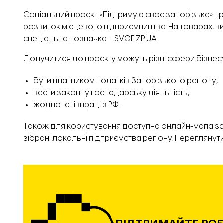
Соціальний
проєкт
«Підтримую своє запорізьке» пр
розвиток місцевого підприємництва. На товарах, ви
спеціальна позначка – SVOE.ZP.UA.
Долучитися до проєкту можуть різні сфери бізнесу
бути платником податків Запорізького регіону;
вести законну господарську діяльність;
жодної співпраці з РФ.
Також для користування доступна онлайн-мапа за
зібрані локальні підприємства регіону. Переглянут
ПІДТРИМАЙТЕ РО