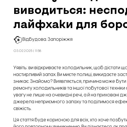
виводиться: неспо
лайфхаки для боро
Відбудова. Запоріжжя
03.02.2025 | 11:58
Уявіть: ви відкриваєте холодильник, щоб дістати щ
настирливий запах. Ви миєте полиці, викидаєте заст
зникає. Знайомо? Виявляється, причина може бути 
ремонту холодильників та іншої побутової техніки
увагу не лише на очевидні речі, а й на приховані д
джерела неприємного запаху та поділимося ефек
свіжість.
Ця стаття буде корисною для всіх, хто хоче позбу
його повторному виникненню. Ви дізнаєтеся, як пр