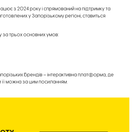
ацює з 2024 року і спрямований на підтримку та
готовлених у Запорізькому регіоні, ставиться
 за трьох основних умов:
порізьких брендів – інтерактивна платформа, де
и її можна за цим
посиланням
.
БОТУ