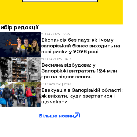
Вибір редакції
21.04.2026 | 12:36
Експансія без пауз: як і чому
запорізький бізнес виходить на
нові ринки у 2026 році
20.04.2026 | 14:17
Весняна відбудова: у
Запоріжжі витратять 124 млн
грн на відновлення
багатоповерхівок після
01.04.2026 | 15:47
обстрілів
Евакуація в Запорізькій області:
як виїхати, куди звертатися і
що чекати
Більше новин