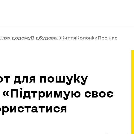
лях додому
Відбудова. Життя
Колонки
Про нас
от для пошуку
в «Підтримую своє
користатися