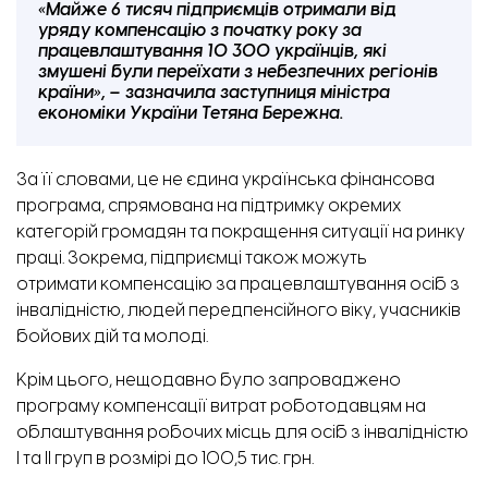
«Майже 6 тисяч підприємців отримали від
уряду компенсацію з початку року за
працевлаштування 10 300 українців, які
змушені були переїхати з небезпечних регіонів
країни», – зазначила заступниця міністра
економіки України Тетяна Бережна.
За її словами, це не єдина українська фінансова
програма, спрямована на підтримку окремих
категорій громадян та покращення ситуації на ринку
праці. Зокрема, підприємці також можуть
отримати компенсацію за працевлаштування осіб з
інвалідністю, людей передпенсійного віку, учасників
бойових дій та молоді.
Крім цього, нещодавно було запроваджено
програму компенсації витрат роботодавцям на
облаштування робочих місць для осіб з інвалідністю
І та ІІ груп в розмірі до 100,5 тис. грн.