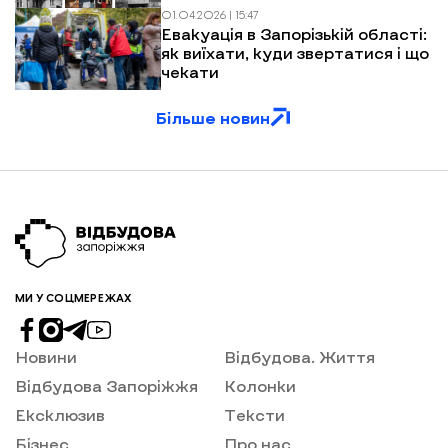
після обстрілів
01.04.2026 | 15:47
Евакуація в Запорізькій області:
як виїхати, куди звертатися і що
чекати
Більше новин
МИ У СОЦМЕРЕЖАХ
Новини
Відбудова. Життя
Відбудова Запоріжжя
Колонки
Ексклюзив
Тексти
Бізнес
Про нас