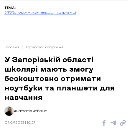
ТЕМА:
ВПО
Запоріжжя
компенсація
підприємці
Головна
Відбудова Запоріжжя
У Запорізькій області
школярі мають змогу
безкоштовно отримати
ноутбуки та планшети для
навчання
Анастасія Чобліна
07.09.2023 | 10:27