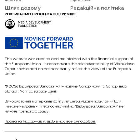
Шлях додому
Редакційна політика
РОЗВИВАЄМО ПРОЕКТ ЗА ПІДТРИМКИ:
This website was created and maintained with the financial support of
the European Union. Its contents are the sole responsibility of Vidbudova
Zaporizhzhia and do not necessarily reflect the views of the European
Union.
© 2026
Відбудова. Запоріжжя – новини Запоріжжя та Запорізької
області. Усі права захищені.
Викориcтання матеріалів сайту лише за умови посилання (для
інтернет-видань - гіперпосилання) на "Відбудова. Запоріжжя" не
нижче третього абзацу.
Права та Інформація, щоб в нас все було добре.