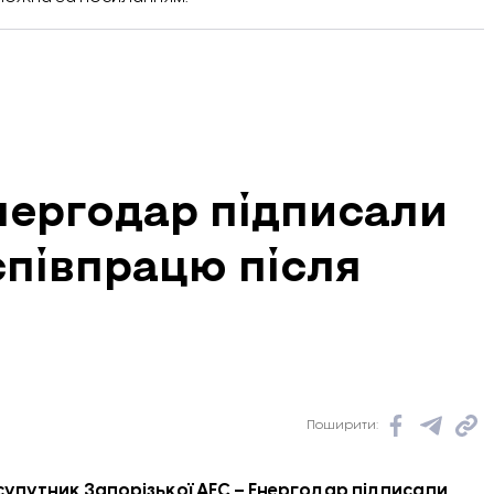
нергодар підписали
півпрацю після
Поширити:
супутник Запорізької АЕС – Енергодар підписали