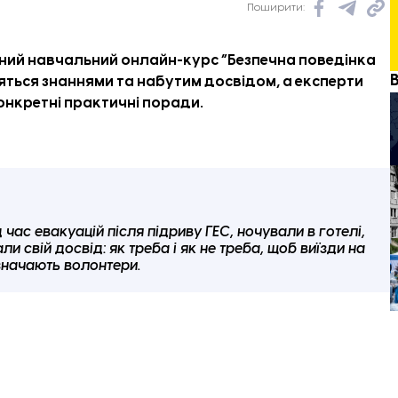
Поширити:
ний навчальний онлайн-курс “Безпечна поведінка
ляться знаннями та набутим досвідом, а експерти
нкретні практичні поради.
 час евакуацій після підриву ГЕС, ночували в готелі,
ли свій досвід: як треба і як не треба, щоб виїзди на
азначають волонтери.