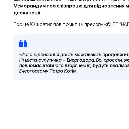
Меморандум про співпрацю для відновлення міс
деокупації.
Про це 10 жовтня
повідомили
у пресслужбі ДП “НАЕ
«Його підписання дасть можливість продовжити 
і її міста-супутника – Енергодара. Всі проєкти, 
повномасштабного вторгнення, будуть реалізова
Енергоатому Петро Котін.
Також це передбачає можливості будівництва нових
обслуговування енергетичної галузі в Енергодарі,
міста і сусідніх громад, звільнених від окупації.