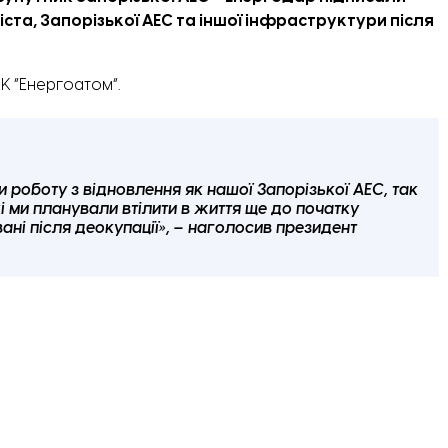
та, Запорізької АЕС та іншої інфраструктури після
К “Енергоатом”.
роботу з відновлення як нашої Запорізької АЕС, так
які ми планували втілити в життя ще до початку
ні після деокупації», – наголосив президент
 інфраструктурних об’єктів та об’єктів
 розвитку соціальних, економічних та культурних сфер