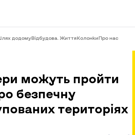
лях додому
Відбудова. Життя
Колонки
Про нас
ери можуть пройти
ро безпечну
упованих територіях