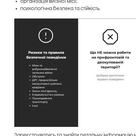
організація виїзної місії;
психологічна безпека та стійкість.
Зареєструватись та знайти детальну інформацію