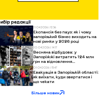
Вибір редакції
21.04.2026 | 12:36
Експансія без пауз: як і чому
запорізький бізнес виходить на
нові ринки у 2026 році
20.04.2026 | 14:17
Весняна відбудова: у
Запоріжжі витратять 124 млн
грн на відновлення
багатоповерхівок після
01.04.2026 | 15:47
обстрілів
Евакуація в Запорізькій області:
як виїхати, куди звертатися і
що чекати
Більше новин