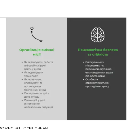
 можна
за посиланням.