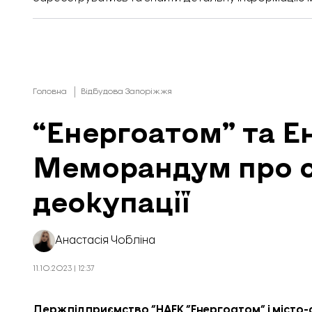
Головна
Відбудова Запоріжжя
“Енергоатом” та Е
Меморандум про с
деокупації
Анастасія Чобліна
11.10.2023 | 12:37
Держпідприємство “НАЕК “Енергоатом” і місто-