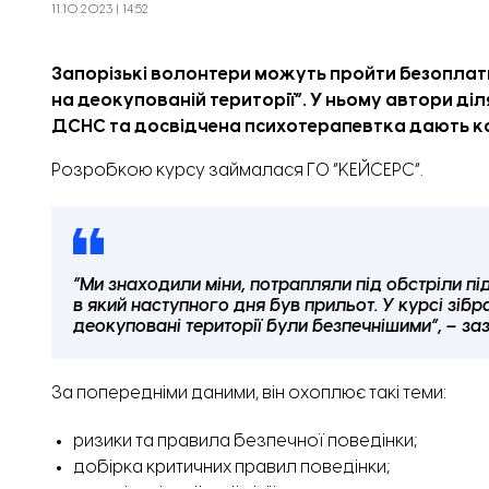
11.10.2023 | 14:52
Запорізькі волонтери можуть пройти безоплат
на деокупованій території”. У ньому автори ді
ДСНС та досвідчена психотерапевтка дають ко
Розробкою курсу
займалася
ГО “КЕЙСЕРС”.
“Ми знаходили міни, потрапляли під обстріли під
в який наступного дня був прильот. У курсі зібра
деокуповані території були безпечнішими”, – з
За попередніми даними, він охоплює такі теми:
ризики та правила безпечної поведінки;
добірка критичних правил поведінки;