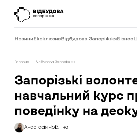
Новини
Ексклюзив
Відбудова Запоріжжя
Бізнес
Ш
Головна
Відбудова Запоріжжя
Запорізькі волонт
навчальний курс п
поведінку на деок
Анастасія Чобліна