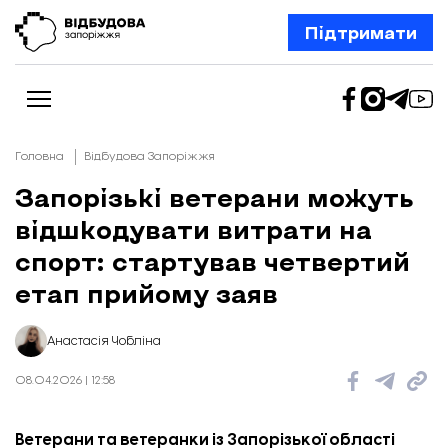
Підтримати
Головна
Відбудова Запоріжжя
Запорізькі ветерани можуть
відшкодувати витрати на
Новини
Відбудова Запоріжжя
спорт: стартував четвертий
Ексклюзив
Бізнес
етап прийому заяв
Шлях додому
Відбудова. Життя
Колонки
Анастасія Чобліна
Про нас
Редакційна політика
08.04.2026 | 12:58
Ветерани та ветеранки із Запорізької області