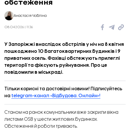
обстеження
Анастасія Чобліна
08.04.2026 | 11:36
У Запоріжжі внаслідок обстрілів у ніч на 8 квітня
пошкоджено 10 багатоквартирних будинків і 9
приватних осель. Фахівці обстежують прилеглі
території та фіксують руйнування. Про це
повідомили
в міськраді.
Тільки корисні та достовірні новини! Підписуйтесь
на
telegram-канал «Відбудова. Онлайн»!
Станом на ранок комунальники вже закрили вікна
листами OSB у шести житлових будинках.
Обстеження й роботи тривають.