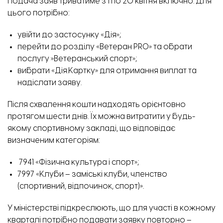
Подача заяв триватиме з 1 по 20 квітня включно. Для
цього потрібно:
увійти до застосунку «Дія»;
перейти до розділу «Ветеран PRO» та обрати
послугу »Ветеранський спорт»;
вибрати «Дія.Картку» для отримання виплат та
надіслати заяву.
Після схвалення кошти надходять орієнтовно
протягом шести днів. Їх можна витратити у будь-
якому спортивному закладі, що відповідає
визначеним категоріям:
7941 «Фізична культура і спорт»;
7997 «Клуби – заміські клуби, членство
(спортивний, відпочинок, спорт)».
У міністерстві підкреслюють, що для участі в кожному
кварталі потрібно подавати заявку повторно –