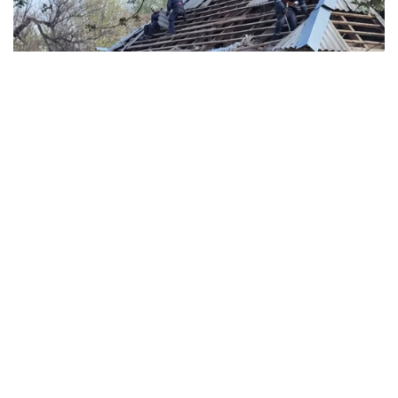
Комунальники закривають дах пошкодженого будинку