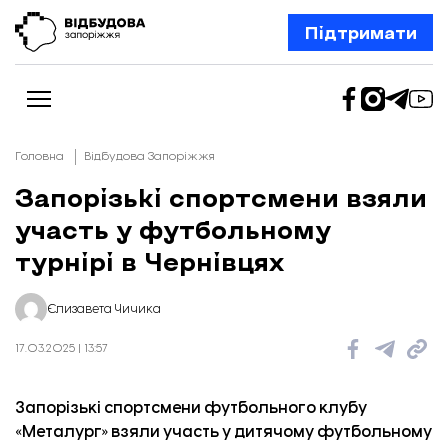
Підтримати
Головна
Відбудова Запоріжжя
Запорізькі спортсмени взяли
участь у футбольному
Новини
Відбудова Запоріжжя
турнірі в Чернівцях
Ексклюзив
Бізнес
Шлях додому
Єлизавета Чичика
Відбудова. Життя
Колонки
17.03.2025 | 13:57
Про нас
Редакційна політика
Запорізькі спортсмени футбольного клубу
«Металург» взяли участь у дитячому футбольному