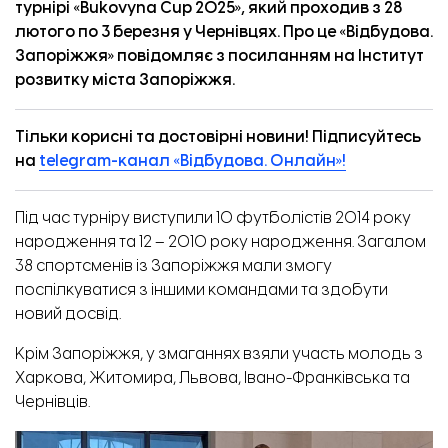
турнірі «Bukovyna Cup 2025», який проходив з 28
лютого по 3 березня у Чернівцях. Про це «
Відбудова.
Запоріжжя
» повідомляє з
посиланням
на Інститут
розвитку міста Запоріжжя.
Тільки корисні та достовірні новини! Підписуйтесь
на
telegram-канал «Відбудова. Онлайн»!
Під час турніру виступили 10 футболістів 2014 року
народження та 12 – 2010 року народження. Загалом
38 спортсменів із Запоріжжя мали змогу
поспілкуватися з іншими командами та здобути
новий досвід.
Крім Запоріжжя, у змаганнях взяли участь молодь з
Харкова, Житомира, Львова, Івано-Франківська та
Чернівців.