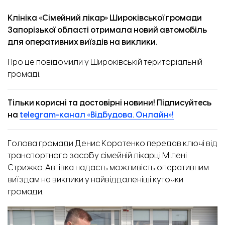
Клініка «‎Сімейний лікар» Широківської громади
Запорізької області отримала новий автомобіль
для оперативних виїздів на виклики.
Про це
повідомили
у Широківській територіальній
громаді.
Тільки корисні та достовірні новини! Підписуйтесь
на
telegram-канал «Відбудова. Онлайн»!
Голова громади Денис Коротенко передав ключі від
транспортного засобу сімейній лікарці Мілені
Стрижко. Автівка надасть можливість оперативним
виїздам на виклики у найвіддаленіші куточки
громади.