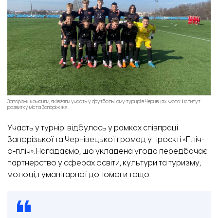
Запорізькі команди, які взяли участь у футбольному турнірі в Чернівцях. Фото: Інститут
розвитку міста Запоріжжя.
Участь у турнірі відбулась у рамках співпраці
Запорізької та Чернівецької громад у проєкті «
Пліч-
о-пліч
». Нагадаємо, що укладена угода передбачає
партнерство у сферах освіти, культури та туризму,
молоді, гуманітарної допомоги тощо.